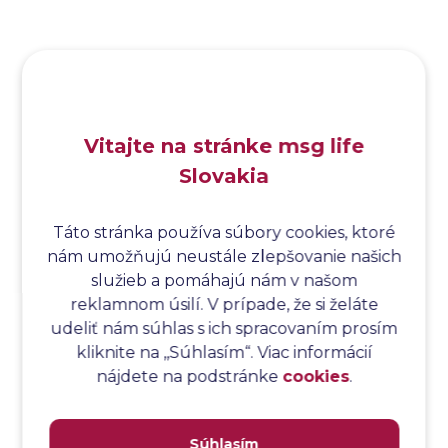
Analýza funkčných bodov
Analýza hraničných hodnôt
Analýza koreňovej príčiny
Analýza podľa Paretovej metódy
Analýza príčin
Vitajte na stránke msg life
Analýza príčin a následkov
Slovakia
Analýza rizík
Analýza spôsobu a následkov poruchy
Analýza spôsobu a následkov zlyhania softvéru
Táto stránka používa súbory cookies, ktoré
nám umožňujú neustále zlepšovanie našich
Analýza stromu chýb
služieb a pomáhajú nám v našom
Analýza stromu chýb softvéru
reklamnom úsilí. V prípade, že si želáte
Analýza testovacieho bodu
udeliť nám súhlas s ich spracovaním prosím
Analýza toku riadenia
kliknite na ,,Súhlasím“. Viac informácií
Analýza toku údajov
nájdete na podstránke
cookies
.
Analýza transakcií
Analýza webových stránok a inventár meraní
Súhlasím
Analyzátor