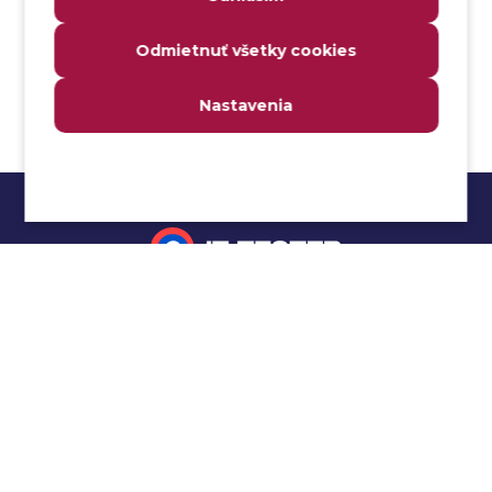
Analyzovateľnosť
Odmietnuť všetky cookies
Anomália
Anti-malvér
Nastavenia
Anti-vzor
Aplikačné programové rozhranie (API)
Architektúra automatizácie testovania
Atomická podmienka
Atraktivita
Audit
Impressum
Audit bezpečnosti
Autenticita
Ochrana osobných údajov
Automatizácia testovania
Cookies
Automatizácia vykonania testu
Cucumber tutoriál
Autorizácia
Beta testovanie
Manuálne testovanie
Bezpečnosť
Selenium tutoriál