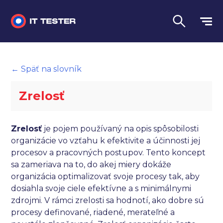
Manuálne testovanie
← Späť na slovník
Automatizované testovanie
Zrelosť
Performance testing
Interview otázky na pohovor
Zrelosť
je pojem používaný na opis spôsobilosti
organizácie vo vzťahu k efektivite a účinnosti jej
Slovník
procesov a pracovných postupov. Tento koncept
sa zameriava na to, do akej miery dokáže
Jazyk
organizácia optimalizovať svoje procesy tak, aby
dosiahla svoje ciele efektívne a s minimálnymi
zdrojmi. V rámci zrelosti sa hodnotí, ako dobre sú
procesy definované, riadené, merateľné a