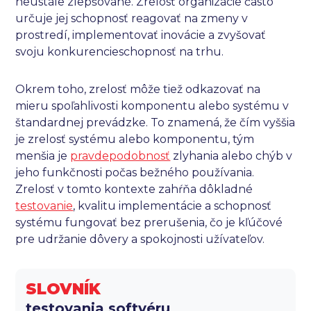
neustále zlepšované. Zrelosť organizácie často
určuje jej schopnosť reagovať na zmeny v
prostredí, implementovať inovácie a zvyšovať
svoju konkurencieschopnosť na trhu.
Okrem toho, zrelosť môže tiež odkazovať na
mieru spoľahlivosti komponentu alebo systému v
štandardnej prevádzke. To znamená, že čím vyššia
je zrelosť systému alebo komponentu, tým
menšia je
pravdepodobnosť
zlyhania alebo chýb v
jeho funkčnosti počas bežného používania.
Zrelosť v tomto kontexte zahŕňa dôkladné
testovanie
, kvalitu implementácie a schopnosť
systému fungovať bez prerušenia, čo je kľúčové
pre udržanie dôvery a spokojnosti užívateľov.
SLOVNÍK
testovania softvéru