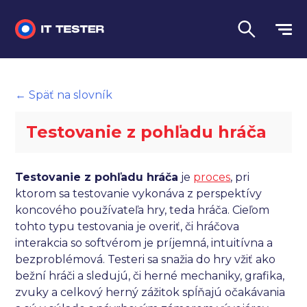
Manuálne testovanie
← Späť na slovník
Automatizované testovanie
Testovanie z pohľadu hráča
Performance testing
Interview otázky na pohovor
Testovanie z pohľadu hráča
je
proces
, pri
ktorom sa testovanie vykonáva z perspektívy
Slovník
koncového používateľa hry, teda hráča. Cieľom
tohto typu testovania je overiť, či hráčova
Jazyk
interakcia so softvérom je príjemná, intuitívna a
bezproblémová. Testeri sa snažia do hry vžiť ako
bežní hráči a sledujú, či herné mechaniky, grafika,
zvuky a celkový herný zážitok spĺňajú očakávania