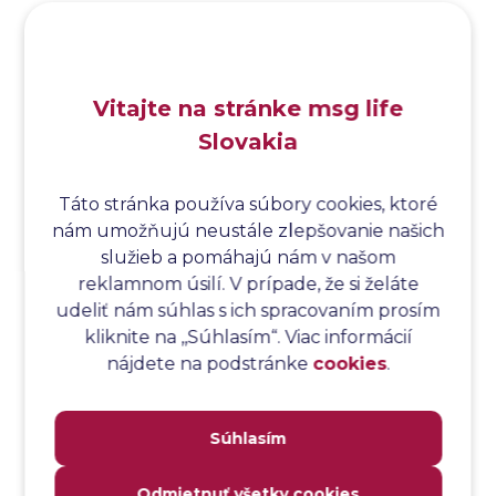
Analýza koreňovej príčiny
Analýza podľa Paretovej metódy
Analýza príčin
Vitajte na stránke msg life
Analýza príčin a následkov
Slovakia
Analýza rizík
Analýza spôsobu a následkov poruchy
Analýza spôsobu a následkov zlyhania softvéru
Táto stránka používa súbory cookies, ktoré
nám umožňujú neustále zlepšovanie našich
Analýza stromu chýb
služieb a pomáhajú nám v našom
Analýza stromu chýb softvéru
reklamnom úsilí. V prípade, že si želáte
Analýza testovacieho bodu
udeliť nám súhlas s ich spracovaním prosím
Analýza toku riadenia
kliknite na ,,Súhlasím“. Viac informácií
Analýza toku údajov
nájdete na podstránke
cookies
.
Analýza transakcií
Analýza webových stránok a inventár meraní
Súhlasím
Analyzátor
Analyzovateľnosť
Odmietnuť všetky cookies