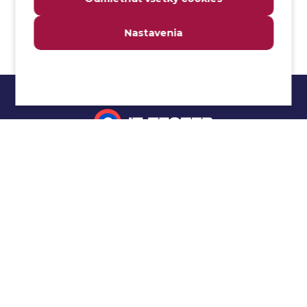
Anomália
Anti-malvér
Nastavenia
Anti-vzor
Aplikačné programové rozhranie (API)
Architektúra automatizácie testovania
Atomická podmienka
Atraktivita
Audit
Impressum
Audit bezpečnosti
Autenticita
Ochrana osobných údajov
Automatizácia testovania
Cookies
Automatizácia vykonania testu
Cucumber tutoriál
Autorizácia
Beta testovanie
Manuálne testovanie
Bezpečnosť
Selenium tutoriál
Bezpečnosť informácií
Jmeter tutoriál
Bezpečnostná politika