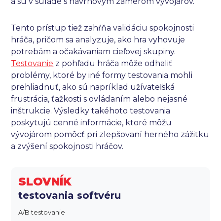
a sú v súlade s návrhovým zámerom vývojárov.
Tento prístup tiež zahŕňa validáciu spokojnosti
hráča, pričom sa analyzuje, ako hra vyhovuje
potrebám a očakávaniam cieľovej skupiny.
Testovanie
z pohľadu hráča môže odhaliť
problémy, ktoré by iné formy testovania mohli
prehliadnuť, ako sú napríklad užívateľská
frustrácia, ťažkosti s ovládaním alebo nejasné
inštrukcie. Výsledky takéhoto testovania
poskytujú cenné informácie, ktoré môžu
vývojárom pomôcť pri zlepšovaní herného zážitku
a zvýšení spokojnosti hráčov.
SLOVNÍK
testovania softvéru
A/B testovanie