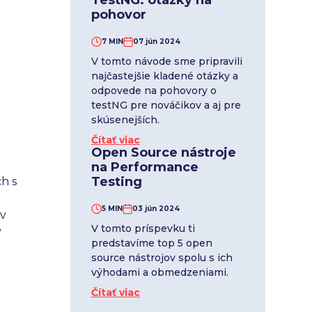
TestNG: otázky na
pohovor
7 MIN
07 jún 2024
V tomto návode sme pripravili
najčastejšie kladené otázky a
odpovede na pohovory o
testNG pre nováčikov a aj pre
skúsenejších.
Čítať viac
Open Source nástroje
na Performance
Testing
ch s
5 MIN
03 jún 2024
ov
V tomto príspevku ti
v
predstavíme top 5 open
source nástrojov spolu s ich
výhodami a obmedzeniami.
Čítať viac