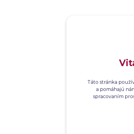
Vit
Táto stránka použí
a pomáhajú nám 
spracovaním prosí