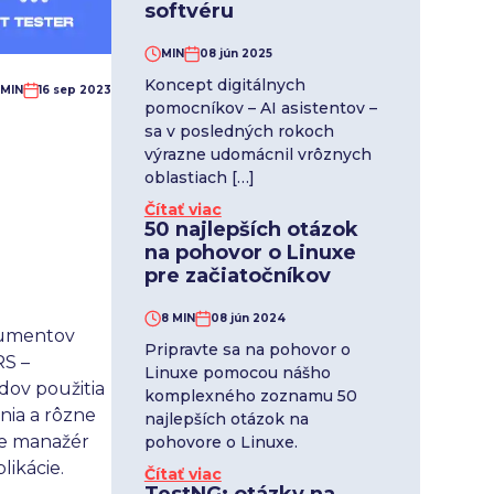
softvéru
MIN
08 jún 2025
Koncept digitálnych
 MIN
16 sep 2023
pomocníkov – AI asistentov –
sa v posledných rokoch
výrazne udomácnil vrôznych
oblastiach […]
Čítať viac
50 najlepších otázok
na pohovor o Linuxe
pre začiatočníkov
8 MIN
08 jún 2024
kumentov
Pripravte sa na pohovor o
RS –
Linuxe pomocou nášho
dov použitia
komplexného zoznamu 50
nia a rôzne
najlepších otázok na
je manažér
pohovore o Linuxe.
likácie.
Čítať viac