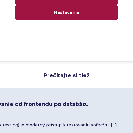
špecifické pre projekt.
Harmonogram – Odhad alebo harmonogram dodávok
Nastavenia
Riziká a ich zmiernenie – Rôzne riziká spojené s proj
stratégie ich zmiernenia.
Nástroje – Zoznam použitých nástrojov (ak existujú).
Schválenia – Osoby schvaľujúce plán testovania.
Prečítajte si tiež
ovanie od frontendu po databázu
ck testing) je moderný prístup k testovaniu softvéru, […]