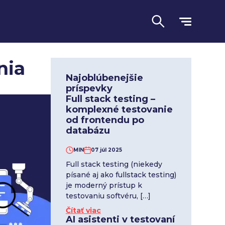
nia
Najoblúbenejšie
príspevky
Full stack testing –
komplexné testovanie
od frontendu po
databázu
MIN
07 júl 2025
Full stack testing (niekedy
písané aj ako fullstack testing)
Jazyk
je moderný prístup k
testovaniu softvéru, […]
Čítať viac
AI asistenti v testovaní