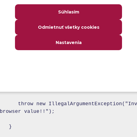
   else if (browser.equalsIgnoreCase("Chrome"
Súhlasím
      System.setProperty("webdriver.chrome.dr
Odmietnuť všetky cookies
         + pathToChromeDriverBinary + 
Nastavenia
"chromedriver.exe");

      driver = new ChromeDriver();

   }

   else {

      throw new IllegalArgumentException("Inv
browser value!!");

   }
