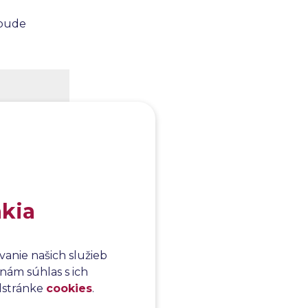
 bude
akia


anie našich služieb
nám súhlas s ich
odstránke
cookies
.