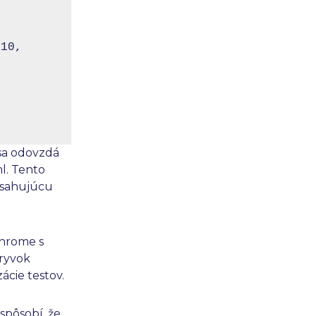
10, 
sa odovzdá
l. Tento
bsahujúcu
Chrome s
úryvok
ácie testov.
 spôsobí, že