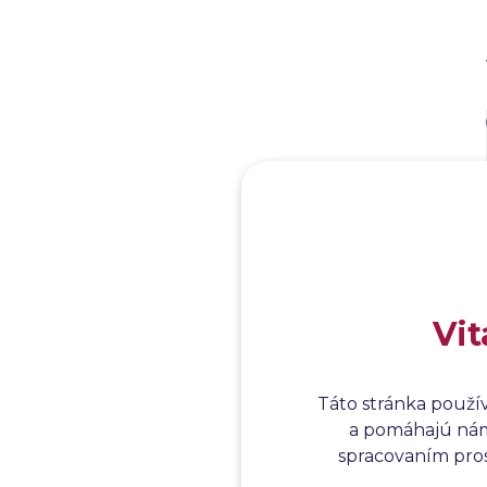
Vit
Táto stránka použí
a pomáhajú nám 
spracovaním prosí