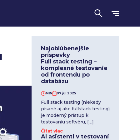
h
Najoblúbenejšie
u
príspevky
Full stack testing –
komplexné testovanie
od frontendu po
databázu
MIN
07 júl 2025
Full stack testing (niekedy
písané aj ako fullstack testing)
Jazyk
je moderný prístup k
testovaniu softvéru, […]
Čítať viac
AI asistenti v testovaní