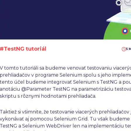
#TestNG tutoriál
5 
V tomto tutoriáli sa budeme venovať testovaniu viacerý
prehliadačov v programe Selenium spolu s jeho implem
tento účel budeme integrovať Selenium s TestNG a pou
anotáciu @Parameter TestNG na parametrizáciu testov
skriptu s rôznymi hodnotami prehliadača.
Taktiež si všimnite, že testovanie viacerých prehliadačo
vykonávať aj pomocou Selenium Grid. Tu však budeme
TestNG a Selenium WebDriver len na implementáciu te