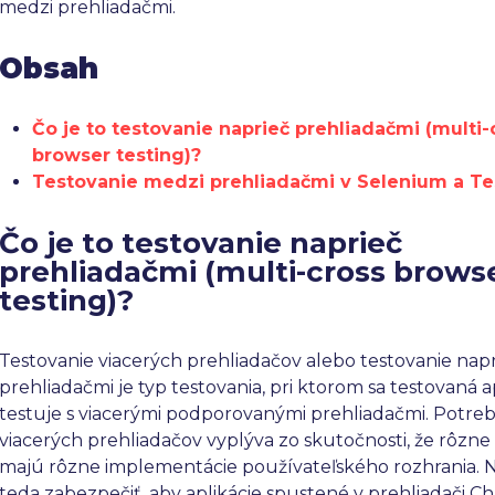
medzi prehliadačmi.
Obsah
Čo je to testovanie naprieč prehliadačmi (multi-
browser testing)?
Testovanie medzi prehliadačmi v Selenium a T
Čo je to testovanie naprieč
prehliadačmi (multi-cross brows
testing)?
Testovanie viacerých prehliadačov alebo testovanie nap
prehliadačmi je typ testovania, pri ktorom sa testovaná a
testuje s viacerými podporovanými prehliadačmi. Potreb
viacerých prehliadačov vyplýva zo skutočnosti, že rôzne
majú rôzne implementácie používateľského rozhrania.
teda zabezpečiť, aby aplikácie spustené v prehliadači 