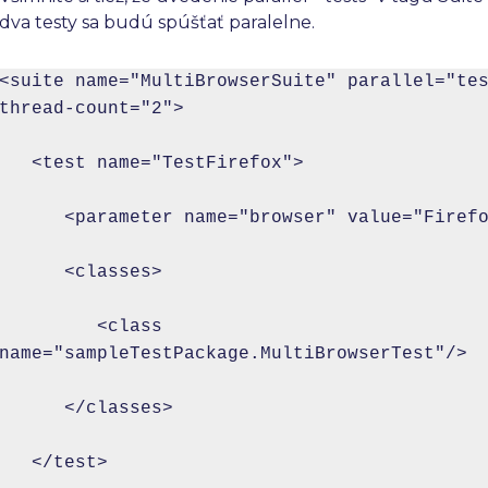
dva testy sa budú spúšťať paralelne.
<suite name="MultiBrowserSuite" parallel="tes
thread-count="2">

   <test name="TestFirefox">

      <parameter name="browser" value="Firefo
      <classes>

         <class 
name="sampleTestPackage.MultiBrowserTest"/>

      </classes>

   </test>
