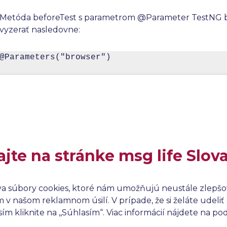
Metóda beforeTest s parametrom @Parameter TestNG
vyzerať nasledovne:
@Parameters("browser")

@BeforeTest

public void setBrowser(String browser)

{

ajte na stránke msg life Slov
   if (browser.equalsIgnoreCase("Firefox")) {
      driver = new FirefoxDriver();

va súbory cookies, ktoré nám umožňujú neustále zlepšov
v našom reklamnom úsilí. V prípade, že si želáte udeliť 
   }

m kliknite na ,,Súhlasím“. Viac informácií nájdete na p