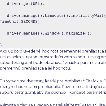
   driver.get(URL);

   driver.manage().timeouts().implicitlyWait(
TimeUnit.SECONDS);

   driver.manage().window().maximize();

}
Ako už bolo uvedené, hodnota premennej prehliadača 
testovacím skriptom prostredníctvom súboru testng.xm
súbor testng.xml bude obsahovať značku parametra o
premennú prehliadača a jej hodnotu.
Tu vytvoríme dva testy, každý pre prehliadač Firefox a 
rôznymi hodnotami prehliadača. Pozrite si nasledujúci 
súboru testng.xml, aby ste pochopili koncept parametriz
Všimnite si tiež, že uvedenie parallel=“tests“ v tagu Suite