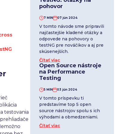
TestNG: otázky na
pohovor
7 MIN
07 jún 2024
V tomto návode sme pripravili
najčastejšie kladené otázky a
cross
odpovede na pohovory o
testNG pre nováčikov a aj pre
estNG
skúsenejších.
Čítať viac
Open Source nástroje
na Performance
er
Testing
5 MIN
03 jún 2024
rieč
V tomto príspevku ti
predstavíme top 5 open
plikácia
source nástrojov spolu s ich
a testovania
výhodami a obmedzeniami.
 prehliadače
Čítať viac
 Nemožno
Chrome bez