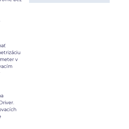
v
nať
etrizáciu
meter v
vacím
y
na
Driver.
ovacích
e