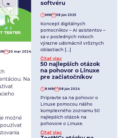
softvéru
MIN
08 jún 2025
Koncept digitálnych
pomocníkov – AI asistentov –
sa v posledných rokoch
výrazne udomácnil vrôznych
oblastiach […]
MIN
20 mar 2024
Čítať viac
50 najlepších otázok
na pohovor o Linuxe
ch
pre začiatočníkov
entáciou. Na
žívať
8 MIN
08 jún 2024
acieho
Pripravte sa na pohovor o
Linuxe pomocou nášho
komplexného zoznamu 50
najlepších otázok na
v je možné
pohovore o Linuxe.
 používať
Čítať viac
stovania