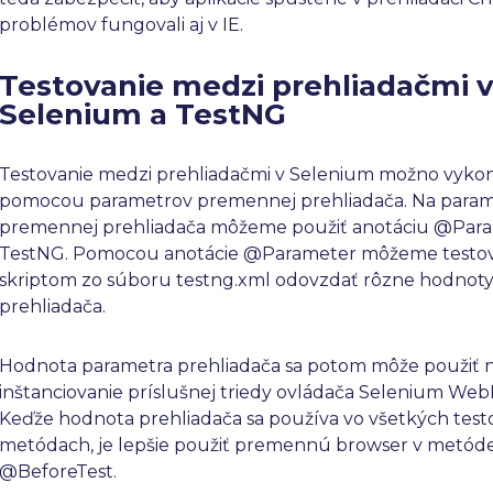
problémov fungovali aj v IE.
Testovanie medzi prehliadačmi 
Selenium a TestNG
Testovanie medzi prehliadačmi v Selenium možno vyko
pomocou parametrov premennej prehliadača. Na param
premennej prehliadača môžeme použiť anotáciu @Para
TestNG. Pomocou anotácie @Parameter môžeme testo
skriptom zo súboru testng.xml odovzdať rôzne hodnot
prehliadača.
Hodnota parametra prehliadača sa potom môže použiť 
inštanciovanie príslušnej triedy ovládača Selenium Web
Keďže hodnota prehliadača sa používa vo všetkých test
metódach, je lepšie použiť premennú browser v metód
@BeforeTest.