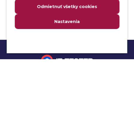
Analyzovateľnosť
Odmietnuť všetky cookies
Anomália
Anti-malvér
Nastavenia
Anti-vzor
Aplikačné programové rozhranie (API)
Architektúra automatizácie testovania
Atomická podmienka
Atraktivita
Audit
Impressum
Audit bezpečnosti
Autenticita
Ochrana osobných údajov
Automatizácia testovania
Cookies
Automatizácia vykonania testu
Cucumber tutoriál
Autorizácia
Beta testovanie
Manuálne testovanie
Bezpečnosť
Selenium tutoriál
Bezpečnosť informácií