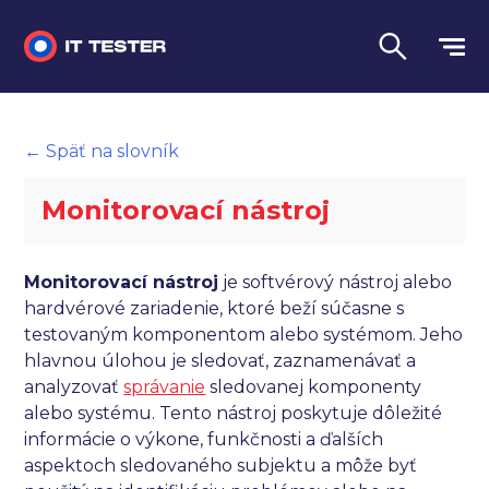
Manuálne testovanie
← Späť na slovník
Automatizované testovanie
Monitorovací nástroj
Performance testing
Interview otázky na pohovor
Monitorovací nástroj
je softvérový nástroj alebo
hardvérové zariadenie, ktoré beží súčasne s
Slovník
testovaným komponentom alebo systémom. Jeho
hlavnou úlohou je sledovať, zaznamenávať a
Jazyk
analyzovať
správanie
sledovanej komponenty
alebo systému. Tento nástroj poskytuje dôležité
informácie o výkone, funkčnosti a ďalších
aspektoch sledovaného subjektu a môže byť