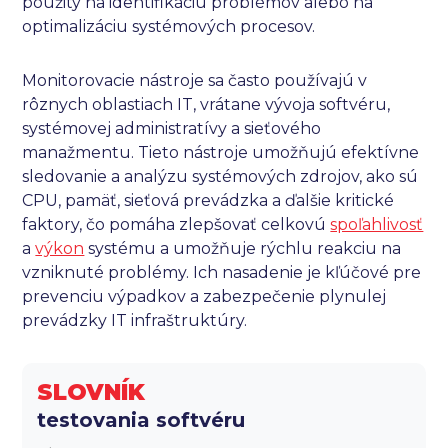
použitý na identifikáciu problémov alebo na
optimalizáciu systémových procesov.
Monitorovacie nástroje sa často používajú v
rôznych oblastiach IT, vrátane vývoja softvéru,
systémovej administratívy a sieťového
manažmentu. Tieto nástroje umožňujú efektívne
sledovanie a analýzu systémových zdrojov, ako sú
CPU, pamäť, sieťová prevádzka a ďalšie kritické
faktory, čo pomáha zlepšovať celkovú
spoľahlivosť
a
výkon
systému a umožňuje rýchlu reakciu na
vzniknuté problémy. Ich nasadenie je kľúčové pre
prevenciu výpadkov a zabezpečenie plynulej
prevádzky IT infraštruktúry.
SLOVNÍK
testovania softvéru