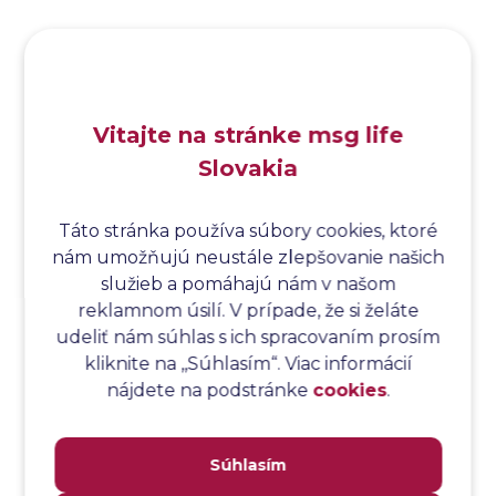
Analýza hraničných hodnôt
Analýza koreňovej príčiny
Analýza podľa Paretovej metódy
Analýza príčin
Vitajte na stránke msg life
Analýza príčin a následkov
Slovakia
Analýza rizík
Analýza spôsobu a následkov poruchy
Analýza spôsobu a následkov zlyhania softvéru
Táto stránka používa súbory cookies, ktoré
nám umožňujú neustále zlepšovanie našich
Analýza stromu chýb
služieb a pomáhajú nám v našom
Analýza stromu chýb softvéru
reklamnom úsilí. V prípade, že si želáte
Analýza testovacieho bodu
udeliť nám súhlas s ich spracovaním prosím
Analýza toku riadenia
kliknite na ,,Súhlasím“. Viac informácií
Analýza toku údajov
nájdete na podstránke
cookies
.
Analýza transakcií
Analýza webových stránok a inventár meraní
Súhlasím
Analyzátor