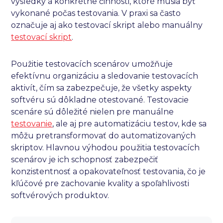
výsledky a konkrétne činnosti, ktoré musia byť
vykonané počas testovania. V praxi sa často
označuje aj ako testovací skript alebo manuálny
testovací skript
.
Použitie testovacích scenárov umožňuje
efektívnu organizáciu a sledovanie testovacích
aktivít, čím sa zabezpečuje, že všetky aspekty
softvéru sú dôkladne otestované. Testovacie
scenáre sú dôležité nielen pre manuálne
testovanie
, ale aj pre automatizáciu testov, kde sa
môžu pretransformovať do automatizovaných
skriptov. Hlavnou výhodou použitia testovacích
scenárov je ich schopnosť zabezpečiť
konzistentnosť a opakovateľnosť testovania, čo je
kľúčové pre zachovanie kvality a spoľahlivosti
softvérových produktov.