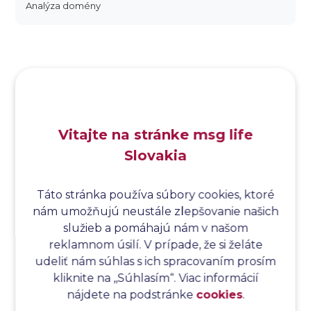
Analýza domény
Analýza dopadu
Analýza funkčných bodov
Analýza hraničných hodnôt
Analýza koreňovej príčiny
Analýza podľa Paretovej metódy
Analýza príčin
Vitajte na stránke msg life
Analýza príčin a následkov
Slovakia
Analýza rizík
Analýza spôsobu a následkov poruchy
Analýza spôsobu a následkov zlyhania softvéru
Táto stránka používa súbory cookies, ktoré
nám umožňujú neustále zlepšovanie našich
Analýza stromu chýb
služieb a pomáhajú nám v našom
Analýza stromu chýb softvéru
reklamnom úsilí. V prípade, že si želáte
Analýza testovacieho bodu
udeliť nám súhlas s ich spracovaním prosím
Analýza toku riadenia
kliknite na ,,Súhlasím“. Viac informácií
Analýza toku údajov
nájdete na podstránke
cookies
.
Analýza transakcií