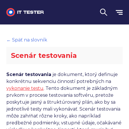
Manuálne testovanie
← Späť na slovník
Automatizované testovanie
Scenár testovania
Performance testing
Interview otázky na pohovor
Scenár testovania
je dokument, ktorý definuje
konkrétnu sekvenciu činností potrebných na
Slovník
vykonanie testu
. Tento dokument je základným
prvkom v procese testovania softvéru, pretože
Jazyk
poskytuje jasný a štruktúrovaný plán, ako by sa
jednotlivé testy mali vykonávať. Scenár testovania
môže zahŕňať rôzne kroky, ako napríklad
predbežné podmienky, vstupné údaje, očakávané