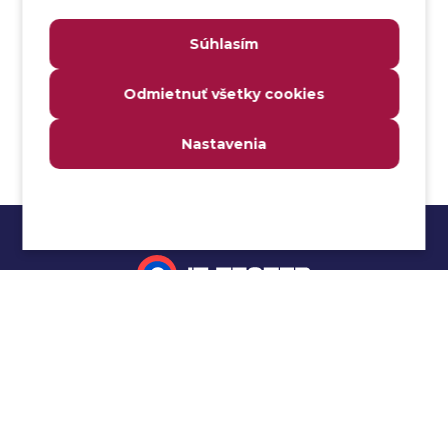
Analýza webových stránok a inventár meraní
Súhlasím
Analyzátor
Analyzovateľnosť
Odmietnuť všetky cookies
Anomália
Anti-malvér
Nastavenia
Anti-vzor
Aplikačné programové rozhranie (API)
Architektúra automatizácie testovania
Atomická podmienka
Atraktivita
Audit
Impressum
Audit bezpečnosti
Autenticita
Ochrana osobných údajov
Automatizácia testovania
Cookies
Automatizácia vykonania testu
Cucumber tutoriál
Autorizácia