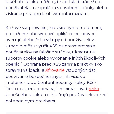
takéhoto útoku môže byť napríklad krádež dát
používateľa, manipulácia s obsahom stránky alebo
získanie prístupu k citlivým informáciám.
Krížové skriptovanie je rozšíreným problémom,
pretože mnohé webové aplikácie nesprávne
overujú alebo čistia vstupy od používateľov.
Útočníci môžu využiť XSS na presmerovanie
používateľov na falošné stránky, ukradnutie
súborov cookie alebo vykonanie iných škodlivých
operácií. Ochrana pred XSS zahŕňa praktiky ako
správnu validáciu a
šifrovanie
vstupných dát,
používanie bezpečnostných hlavičiek a
implementáciu Content Security Policy (CSP).
Tieto opatrenia pomáhajú minimalizovať
riziko
úspešného útoku a ochraňujú používateľov pred
potenciálnymi hrozbami.