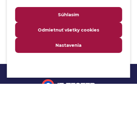
Analýza webových stránok a inventár meraní
Súhlasím
Analyzátor
Analyzovateľnosť
Odmietnuť všetky cookies
Anomália
Anti-malvér
Nastavenia
Anti-vzor
Aplikačné programové rozhranie (API)
Architektúra automatizácie testovania
Atomická podmienka
Atraktivita
Audit
Impressum
Audit bezpečnosti
Autenticita
Ochrana osobných údajov
Automatizácia testovania
Cookies
Automatizácia vykonania testu
Cucumber tutoriál
Autorizácia