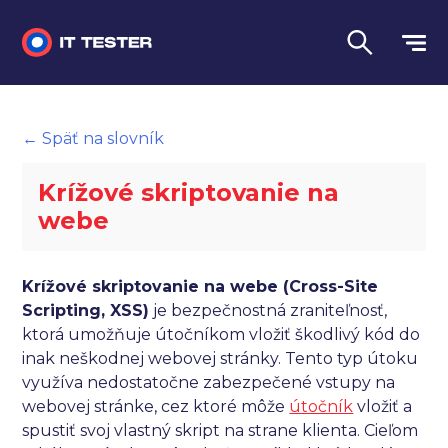
Manuálne testovanie
← Späť na slovník
Automatizované testovanie
Krížové skriptovanie na
Performance testing
webe
Interview otázky na pohovor
Krížové skriptovanie na webe (Cross-Site
Slovník
Scripting, XSS)
je bezpečnostná zraniteľnosť,
ktorá umožňuje útočníkom vložiť škodlivý kód do
Jazyk
inak neškodnej webovej stránky. Tento typ útoku
využíva nedostatočne zabezpečené vstupy na
webovej stránke, cez ktoré môže
útočník
vložiť a
spustiť svoj vlastný skript na strane klienta. Cieľom