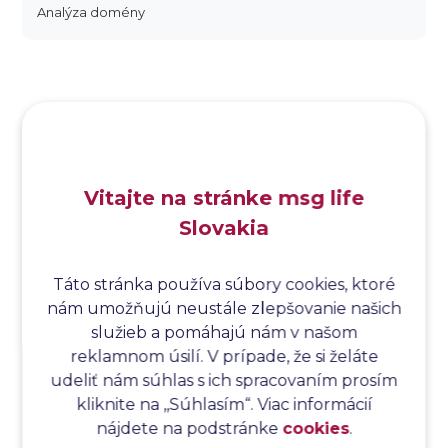
Analýza domény
Analýza dopadu
Analýza funkčných bodov
Analýza hraničných hodnôt
Analýza koreňovej príčiny
Analýza podľa Paretovej metódy
Analýza príčin
Vitajte na stránke msg life
Analýza príčin a následkov
Slovakia
Analýza rizík
Analýza spôsobu a následkov poruchy
Analýza spôsobu a následkov zlyhania softvéru
Táto stránka používa súbory cookies, ktoré
nám umožňujú neustále zlepšovanie našich
Analýza stromu chýb
služieb a pomáhajú nám v našom
Analýza stromu chýb softvéru
reklamnom úsilí. V prípade, že si želáte
Analýza testovacieho bodu
udeliť nám súhlas s ich spracovaním prosím
Analýza toku riadenia
kliknite na ,,Súhlasím“. Viac informácií
Analýza toku údajov
nájdete na podstránke
cookies
.
Analýza transakcií