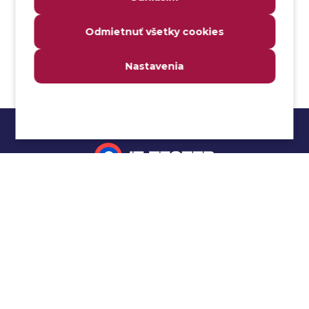
Analyzovateľnosť
Odmietnuť všetky cookies
Anomália
Anti-malvér
Nastavenia
Anti-vzor
Aplikačné programové rozhranie (API)
Architektúra automatizácie testovania
Atomická podmienka
Atraktivita
Audit
Impressum
Audit bezpečnosti
Autenticita
Ochrana osobných údajov
Automatizácia testovania
Cookies
Automatizácia vykonania testu
Cucumber tutoriál
Autorizácia
Beta testovanie
Manuálne testovanie
Bezpečnosť
Selenium tutoriál