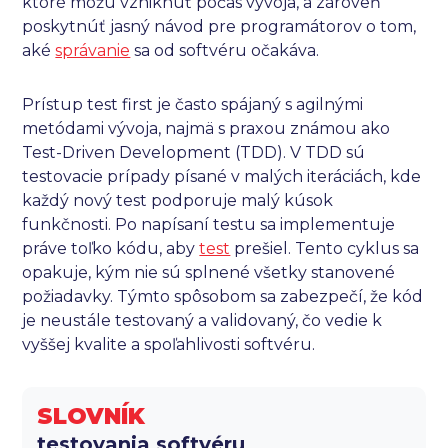
ktoré môžu vzniknúť počas vývoja, a zároveň
poskytnúť jasný návod pre programátorov o tom,
aké
správanie
sa od softvéru očakáva.
Prístup test first je často spájaný s agilnými
metódami vývoja, najmä s praxou známou ako
Test-Driven Development (TDD). V TDD sú
testovacie prípady písané v malých iteráciách, kde
každý nový test podporuje malý kúsok
funkčnosti. Po napísaní testu sa implementuje
práve toľko kódu, aby
test
prešiel. Tento cyklus sa
opakuje, kým nie sú splnené všetky stanovené
požiadavky. Týmto spôsobom sa zabezpečí, že kód
je neustále testovaný a validovaný, čo vedie k
vyššej kvalite a spoľahlivosti softvéru.
SLOVNÍK
testovania softvéru