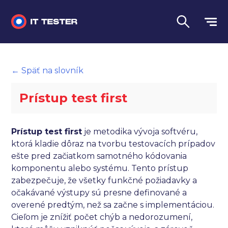
Manuálne testovanie
← Späť na slovník
Automatizované testovanie
Prístup test first
Performance testing
Interview otázky na pohovor
Prístup test first
je metodika vývoja softvéru,
ktorá kladie dôraz na tvorbu testovacích prípadov
Slovník
ešte pred začiatkom samotného kódovania
komponentu alebo systému. Tento prístup
Jazyk
zabezpečuje, že všetky funkčné požiadavky a
očakávané výstupy sú presne definované a
overené predtým, než sa začne s implementáciou.
Cieľom je znížiť počet chýb a nedorozumení,