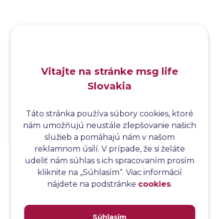
Analýza funkčných bodov
Analýza hraničných hodnôt
Analýza koreňovej príčiny
Analýza podľa Paretovej metódy
Analýza príčin
Vitajte na stránke msg life
Analýza príčin a následkov
Slovakia
Analýza rizík
Analýza spôsobu a následkov poruchy
Analýza spôsobu a následkov zlyhania softvéru
Táto stránka používa súbory cookies, ktoré
nám umožňujú neustále zlepšovanie našich
Analýza stromu chýb
služieb a pomáhajú nám v našom
Analýza stromu chýb softvéru
reklamnom úsilí. V prípade, že si želáte
Analýza testovacieho bodu
udeliť nám súhlas s ich spracovaním prosím
Analýza toku riadenia
kliknite na ,,Súhlasím“. Viac informácií
Analýza toku údajov
nájdete na podstránke
cookies
.
Analýza transakcií
Analýza webových stránok a inventár meraní
Súhlasím
Analyzátor