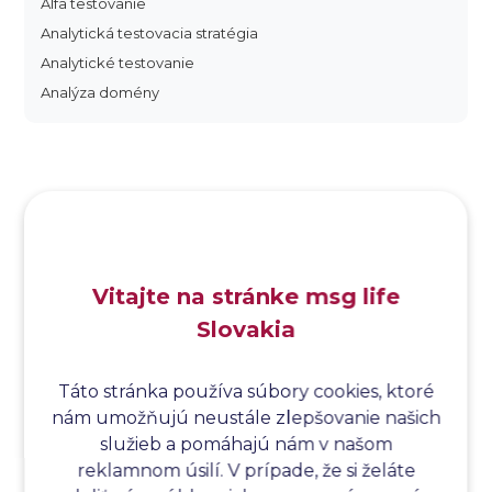
Alfa testovanie
Analytická testovacia stratégia
Analytické testovanie
Analýza domény
Analýza dopadu
Analýza funkčných bodov
Analýza hraničných hodnôt
Analýza koreňovej príčiny
Analýza podľa Paretovej metódy
Analýza príčin
Vitajte na stránke msg life
Analýza príčin a následkov
Slovakia
Analýza rizík
Analýza spôsobu a následkov poruchy
Analýza spôsobu a následkov zlyhania softvéru
Táto stránka používa súbory cookies, ktoré
nám umožňujú neustále zlepšovanie našich
Analýza stromu chýb
služieb a pomáhajú nám v našom
Analýza stromu chýb softvéru
reklamnom úsilí. V prípade, že si želáte
Analýza testovacieho bodu