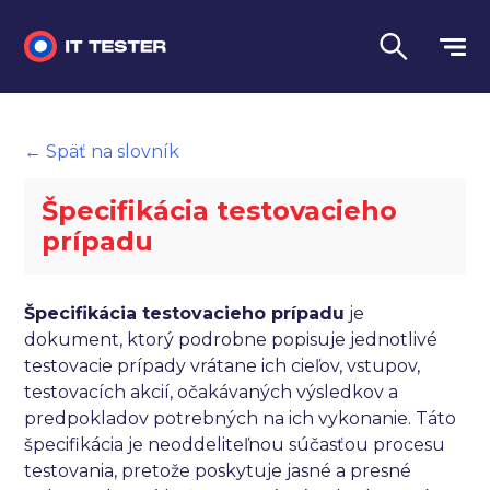
Manuálne testovanie
← Späť na slovník
Automatizované testovanie
Špecifikácia testovacieho
Performance testing
prípadu
Interview otázky na pohovor
Špecifikácia testovacieho prípadu
je
Slovník
dokument, ktorý podrobne popisuje jednotlivé
testovacie prípady vrátane ich cieľov, vstupov,
Jazyk
testovacích akcií, očakávaných výsledkov a
predpokladov potrebných na ich vykonanie. Táto
špecifikácia je neoddeliteľnou súčasťou procesu
testovania, pretože poskytuje jasné a presné