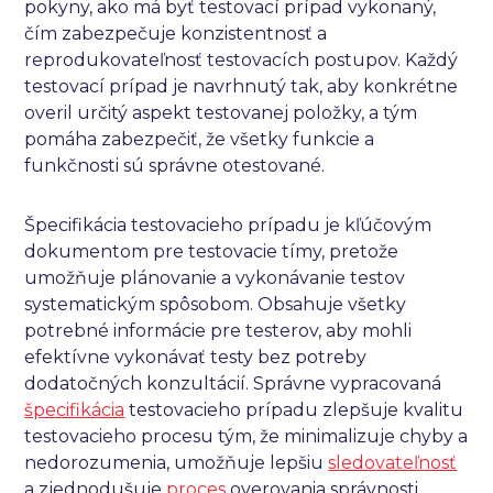
pokyny, ako má byť testovací prípad vykonaný,
čím zabezpečuje konzistentnosť a
reprodukovateľnosť testovacích postupov. Každý
testovací prípad je navrhnutý tak, aby konkrétne
overil určitý aspekt testovanej položky, a tým
pomáha zabezpečiť, že všetky funkcie a
funkčnosti sú správne otestované.
Špecifikácia testovacieho prípadu je kľúčovým
dokumentom pre testovacie tímy, pretože
umožňuje plánovanie a vykonávanie testov
systematickým spôsobom. Obsahuje všetky
potrebné informácie pre testerov, aby mohli
efektívne vykonávať testy bez potreby
dodatočných konzultácií. Správne vypracovaná
špecifikácia
testovacieho prípadu zlepšuje kvalitu
testovacieho procesu tým, že minimalizuje chyby a
nedorozumenia, umožňuje lepšiu
sledovateľnosť
a zjednodušuje
proces
overovania správnosti