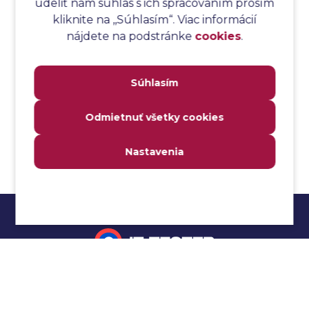
udeliť nám súhlas s ich spracovaním prosím
Analýza toku riadenia
kliknite na ,,Súhlasím“. Viac informácií
Analýza toku údajov
nájdete na podstránke
cookies
.
Analýza transakcií
Analýza webových stránok a inventár meraní
Súhlasím
Analyzátor
Analyzovateľnosť
Odmietnuť všetky cookies
Anomália
Anti-malvér
Nastavenia
Anti-vzor
Aplikačné programové rozhranie (API)
Architektúra automatizácie testovania
Atomická podmienka
Atraktivita
Audit
Impressum
Audit bezpečnosti
Autenticita
Ochrana osobných údajov
Automatizácia testovania