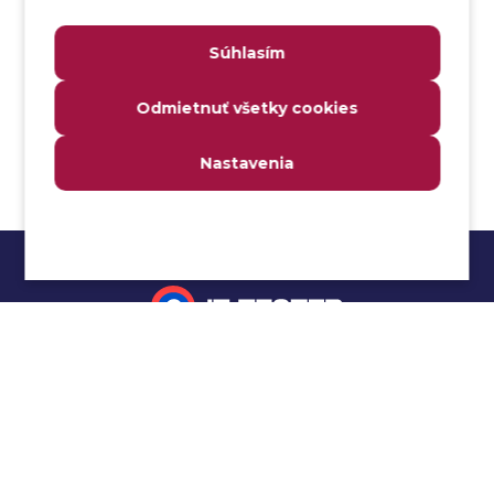
Analýza webových stránok a inventár meraní
Súhlasím
Analyzátor
Analyzovateľnosť
Odmietnuť všetky cookies
Anomália
Anti-malvér
Nastavenia
Anti-vzor
Aplikačné programové rozhranie (API)
Architektúra automatizácie testovania
Atomická podmienka
Atraktivita
Audit
Impressum
Audit bezpečnosti
Autenticita
Ochrana osobných údajov
Automatizácia testovania
Cookies
Automatizácia vykonania testu
Cucumber tutoriál
Autorizácia