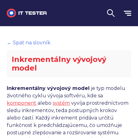
Manuálne testovanie
← Späť na slovník
Automatizované testovanie
Inkrementálny vývojový
Performance testing
model
Interview otázky na pohovor
Inkrementálny vývojový model
je typ modelu
Slovník
životného cyklu vývoja softvéru, kde sa
komponent
alebo
systém
vyvíja prostredníctvom
Jazyk
sledu inkrementov, teda postupných krokov
alebo častí. Každý inkrement pridáva určitú
funkčnosť k predchádzajúcemu, čo umožňuje
postupné zlepšovanie a rozširovanie systému.