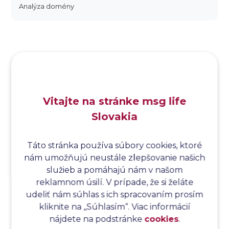
Analýza domény
Analýza dopadu
Analýza funkčných bodov
Analýza hraničných hodnôt
Analýza koreňovej príčiny
Analýza podľa Paretovej metódy
Analýza príčin
Vitajte na stránke msg life
Analýza príčin a následkov
Slovakia
Analýza rizík
Analýza spôsobu a následkov poruchy
Analýza spôsobu a následkov zlyhania softvéru
Táto stránka používa súbory cookies, ktoré
nám umožňujú neustále zlepšovanie našich
Analýza stromu chýb
služieb a pomáhajú nám v našom
Analýza stromu chýb softvéru
reklamnom úsilí. V prípade, že si želáte
Analýza testovacieho bodu
udeliť nám súhlas s ich spracovaním prosím
Analýza toku riadenia
kliknite na ,,Súhlasím“. Viac informácií
Analýza toku údajov
nájdete na podstránke
cookies
.
Analýza transakcií