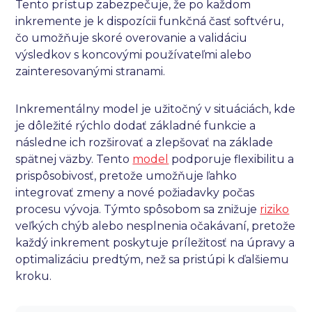
Tento prístup zabezpečuje, že po každom
inkremente je k dispozícii funkčná časť softvéru,
čo umožňuje skoré overovanie a validáciu
výsledkov s koncovými používateľmi alebo
zainteresovanými stranami.
Inkrementálny model je užitočný v situáciách, kde
je dôležité rýchlo dodať základné funkcie a
následne ich rozširovať a zlepšovať na základe
spätnej väzby. Tento
model
podporuje flexibilitu a
prispôsobivosť, pretože umožňuje ľahko
integrovať zmeny a nové požiadavky počas
procesu vývoja. Týmto spôsobom sa znižuje
riziko
veľkých chýb alebo nesplnenia očakávaní, pretože
každý inkrement poskytuje príležitosť na úpravy a
optimalizáciu predtým, než sa pristúpi k ďalšiemu
kroku.