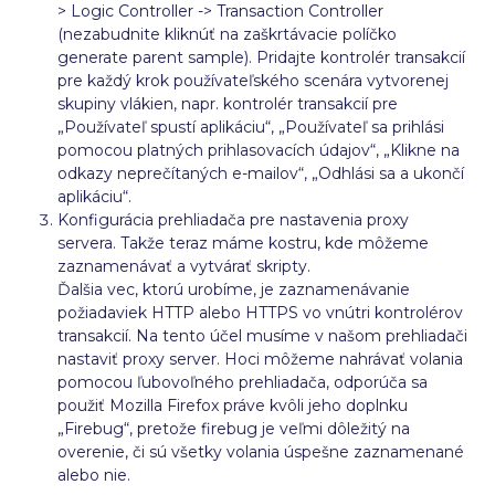
> Logic Controller -> Transaction Controller
(nezabudnite kliknúť na zaškrtávacie políčko
generate parent sample). Pridajte kontrolér transakcií
pre každý krok používateľského scenára vytvorenej
skupiny vlákien, napr. kontrolér transakcií pre
„Používateľ spustí aplikáciu“, „Používateľ sa prihlási
pomocou platných prihlasovacích údajov“, „Klikne na
odkazy neprečítaných e-mailov“, „Odhlási sa a ukončí
aplikáciu“.
Konfigurácia prehliadača pre nastavenia proxy
servera. Takže teraz máme kostru, kde môžeme
zaznamenávať a vytvárať skripty.
Ďalšia vec, ktorú urobíme, je zaznamenávanie
požiadaviek HTTP alebo HTTPS vo vnútri kontrolérov
transakcií. Na tento účel musíme v našom prehliadači
nastaviť proxy server. Hoci môžeme nahrávať volania
pomocou ľubovoľného prehliadača, odporúča sa
použiť Mozilla Firefox práve kvôli jeho doplnku
„Firebug“, pretože firebug je veľmi dôležitý na
overenie, či sú všetky volania úspešne zaznamenané
alebo nie.