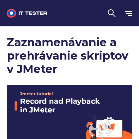
Manuálne testovanie
Zaznamenávanie a
Automatizované testovanie
prehrávanie skriptov
Performance testing
v JMeter
Interview otázky na pohovor
Slovník
Jazyk