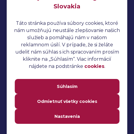
Ochrana osobných údajov
Slovakia
Cookies
Táto stránka používa súbory cookies, ktoré
Cucumber tutoriál
nám umožňujú neustále zlepšovanie našich
Manuálne testovanie
služieb a pomáhajú nám v našom
reklamnom úsilí. V prípade, že si želáte
Selenium tutoriál
udeliť nám súhlas s ich spracovaním prosím
Jmeter tutoriál
kliknite na ,,Súhlasím“. Viac informácií
nájdete na podstránke
cookies
.
Automatizované testovanie
Katalon Studio tutoriál
Súhlasím
Performance testing
TestNG tutoriál
Odmietnuť všetky cookies
Interview otázky na pohovor
Nastavenia
Často kladené otázky
Slovník testovania softvéru