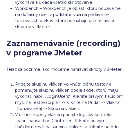
vykonáva a ukladá všetko skriptovanie.
Workbench – Workbench je oblasť, ktorú používame
na dočasný účel, v podstate slúži na pridávanie
testovacích prvkov, ktoré pomáhajú pri nahrávaní
skriptov v JMeter.
Zaznamenávanie (recording)
v programe JMeter
Teraz sa pozrime, ako môžeme nahrávať skripty v JMeter:
Pridajte skupinu vlákien vo vnútri plánu testov a
pomenujte skupinu vlákien podľa akcie, ktorú majú
vykonať, napr. „LoginUsers“. Kliknite pravým tlačidlom
myši na Testovací plán -> kliknite na Pridať -> Vlákna
(Používatelia) -> Skupina vlákien.
V rámci skupiny vlákien pridajte logický kontrolér
(napr. Transaction Controller). Kliknite pravým
tlačidlom myši na skupinu vlákien -> Kliknite na Add -