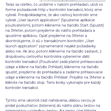
Teraz sa všetko, čo urobíme v našom prehliadači, uloží vo
forme požiadaviek http v kontroléri transakcií, ktorý sme
vybrali. Predpokladajme, že ako cieľový kontrolér sme
vybrali „User launch application“ (Spustenie aplikácie
používateľom), potom klikneme na tlačidlo Start (Spustiť)
na JMeter, potom prejdeme do nášho prehliadača a
spustíme aplikáciu. Opäť prejdeme na JMeter a
skontrolujeme, či sú v transakčnom kontroléri „User
launch application“ zaznamenané nejaké požiadavky
alebo nie. Ak áno, potom klikneme na tlačidlo zastaviť, z
dropdownu cieľového kontroléra vyberieme ďalší
kontrolér transakcií (Používateľ zadá platné prihlasovacie
údaje a klikne na tlačidlo Prihlásiť), klikneme na tlačidlo
spustiť, prejdeme do prehliadača a zadáme prihlasovacie
údaje a klikneme na tlačidlo Prihlásiť. Prejdite na JMeter a
kliknite na tlačidlo stop. Tieto kroky vykonajte pre každý
kontrolér transakcií.
Týmto sme ukončili časť nahrávania, ďalšou vecou je
pridať poslucháčov (listeners) do nášho plánu testov na
interpretáciu výsledkov testov. Na tento účel kliknite