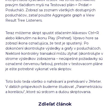
pravým tlačidlom myši na Testovací plán-> Pridať->
Poslucháči. Zobrazí sa zoznam všetkých dostupných
poslucháčov, zatiaľ použite Aggregate graph a View
Result Tree Listeners.
Teraz môžeme skript spustiť stlačením klávesov Ctrl+R
alebo kliknutím na ikonu Play (Prehrať). Vpravo hore sa
zobrazí ikona označujúca, že test je spustený. Po
dokončení skontrolujte výsledky a grafy v poslucháčoch.
Niektoré kontroléry transakcií môžu zlyhať (skontrolujte v
strome výsledkov zobrazenia – neúspešné požiadavky sú
označené červenou farbou), pretože v testovacom pláne
je ešte potrebné vykonať veľa skriptov.
Toto bolo teda všetko o nahrávaní a prehrávaní v JMeter.
V ďalších príspevkoch budeme študovať „Parametrizáciu
a koreláciu“, ktoré sú srdcom a dušou skriptovania.
Zdieľať článok