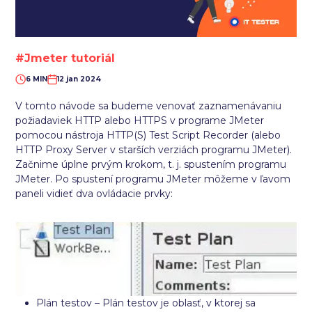
#Jmeter tutoriál
6 MIN
12 jan 2024
V tomto návode sa budeme venovať zaznamenávaniu
požiadaviek HTTP alebo HTTPS v programe JMeter
pomocou nástroja HTTP(S) Test Script Recorder (alebo
HTTP Proxy Server v starších verziách programu JMeter).
Začnime úplne prvým krokom, t. j. spustením programu
JMeter. Po spustení programu JMeter môžeme v ľavom
paneli vidieť dva ovládacie prvky:
Plán testov – Plán testov je oblasť, v ktorej sa