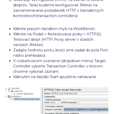
skriptov. Teraz budeme konfigurovať JMeter na
zaznamenávanie požiadaviek HTTP v transakčných
kontroléroch(transaction controllers):
Kliknite pravým tlačidlom myši na WorkBench.
Kliknite na Pridať-> Netestovacie prvky-> HTTP(S)
Testovací skript (HTTP Proxy server v starších
verziách JMeter).
Zadajte hodnotu portu, ktorú sme zadali do poľa Port
nášho prehliadača.
V rozbaľovacom zozname (dropdown menu) Target
Controller vyberte Transaction Controller, v ktorom
chceme vykonať záznam.
Kliknutím na tlačidlo Štart spustíme nahrávanie.