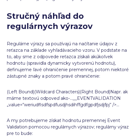
Stručný náhľad do
regulárnych výrazov
Regulárne výrazy sa používajú na načítanie údajov z
reťazca na základe vyhľadávacieho vzoru. V podstate na
to, aby sme z odpovede reťazca získali akúkoľvek
hodnotu (spravidla dynamicky vytvorenú hodnotu),
definujeme ľavé ohraničenie premennej, potom niektoré
zástupné znaky a potom pravé ohraničenie:
(Left Bound)(Wildcard Characters)(Right Bound)Napr. ak
máme textovú odpoveď ako-…__EVENTVALIDATION
„value=“weriudflsdfspdfusdjhsdihffgdfgpdfjsdjfpj“ />…
A my potrebujeme získať hodnotu premennej Event
Validation pomocou regulárnych výrazov; regulárny výraz
pre to bude: