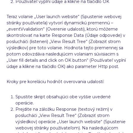
Používateľ vyplní údaje a klikne na tlačidlo OK
Teraz volanie „User launch website“ (Spustenie webovej
stránky používateľa) vytvorí dynamickú premennú –
„eventVvalidation“ (Overenie udalosti), ktorú môžeme
skontrolovať na karte Response Data (Údaje odpovede) v
poslucháči (listeneri) „View Result Tree“ (Zobraziť strom
výsledkov) pre toto volanie. Hodnota tejto premennej sa
potom odovzdáva nasledujúcim volaniam súvisiacim s
„User fill details and click on OK button“ (Používateľ vyplní
údaje a klikne na tlačidlo OK) ako parameter Http post.
Kroky pre koreláciu hodnôt overovania udalostí:
Spustite skript obsahujúci obe vyššie uvedené
operácie.
Prejdite na záložku Response (textový režim) v
poslucháči „View Result Tree“ (Zobraziť strom
výsledkov) operácie „User launch website“ (Spustenie
webovej stránky používateľom). Na nasledujúcom