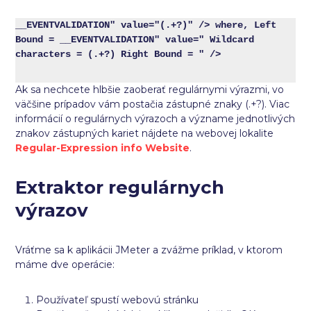
__EVENTVALIDATION" value="(.+?)" /> where, Left 
Bound = __EVENTVALIDATION" value=" Wildcard 
characters = (.+?) Right Bound = " />
Ak sa nechcete hlbšie zaoberať regulárnymi výrazmi, vo
väčšine prípadov vám postačia zástupné znaky (.+?). Viac
informácií o regulárnych výrazoch a význame jednotlivých
znakov zástupných kariet nájdete na webovej lokalite
Regular-Expression info Website
.
Extraktor regulárnych
výrazov
Vráťme sa k aplikácii JMeter a zvážme príklad, v ktorom
máme dve operácie:
Používateľ spustí webovú stránku