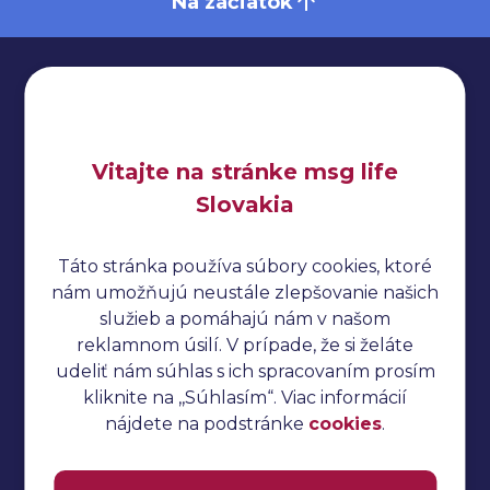
Na začiatok
Impressum
Vitajte na stránke msg life
Ochrana osobných údajov
Slovakia
Cookies
Táto stránka používa súbory cookies, ktoré
Cucumber tutoriál
nám umožňujú neustále zlepšovanie našich
Manuálne testovanie
služieb a pomáhajú nám v našom
reklamnom úsilí. V prípade, že si želáte
Selenium tutoriál
udeliť nám súhlas s ich spracovaním prosím
Jmeter tutoriál
kliknite na ,,Súhlasím“. Viac informácií
nájdete na podstránke
cookies
.
Automatizované testovanie
Katalon Studio tutoriál