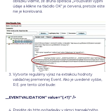
obrázku vidíme, že druhá operácia „Používateľ vyplní
údaje a klikne na tlačidlo OK“ je červená, pretože ešte
nie je korelovaná.
Vytvorte regulárny výraz na extrakciu hodnoty
validačnej premennej Event. Ako je uvedené vyššie,
R.E. pre tento účel bude:
__EVENTVALIDATION“ value=“(.+?)“ />
Prejdite do http požiadavky v rámci transakčného