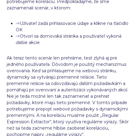
potrebujeme koreláciu. Predpokladajme, že sme
zaznamenali scenár, v ktorom:
->Užívateľ zadá prihlasovacie údaje a klikne na tlačidlo
OK
->Otvorí sa domovská stránka a používateľ vykoná
ďalšie akcie
Ak teraz tento scenár len prehráme, test zlyhá aj pre
jedného používateľa. Dôvodom je použitý mechanizmus
overovania. Keď sa prihlasujeme na webovú stránku,
dynamicky sa vytvárajú premenné relácie. Tieto
premenné relácie sa odovzdávajú ďalším požiadavkám a
pomáhajú pri overovaní a autentizácii vykonávaných akcií.
Nie je teda možné len tak zaznamenať a prehrať
požiadavky, ktoré majú tieto premenné. V tomto prípade
potrebujeme prepojiť webové požiadavky s dynamickými
premennými. A na koreláciu musíme použiť „Regular
Expression Extractor“, ktorý využíva regulárne výrazy. Skôr
než sa teda začneme hlbšie zaoberať koreláciou,
pochopme najprv „regulárne výrazy“.