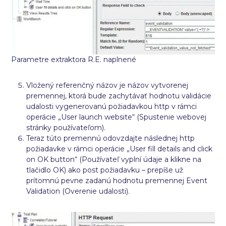
Parametre extraktora R.E. naplnené
Vložený referenčný názov je názov vytvorenej
premennej, ktorá bude zachytávať hodnotu validácie
udalosti vygenerovanú požiadavkou http v rámci
operácie „User launch website“ (Spustenie webovej
stránky používateľom).
Teraz túto premennú odovzdajte následnej http
požiadavke v rámci operácie „User fill details and click
on OK button“ (Používateľ vyplní údaje a klikne na
tlačidlo OK) ako post požiadavku – prepíše už
prítomnú pevne zadanú hodnotu premennej Event
Validation (Overenie udalosti).