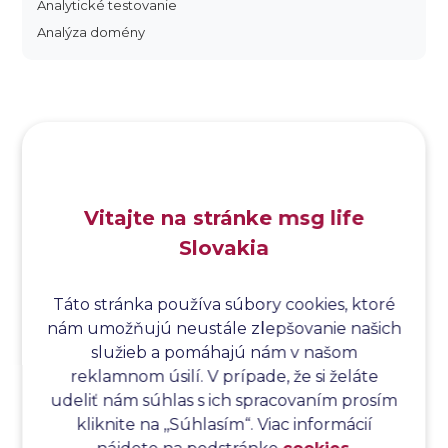
Analytické testovanie
Analýza domény
Analýza dopadu
Analýza funkčných bodov
Analýza hraničných hodnôt
Analýza koreňovej príčiny
Analýza podľa Paretovej metódy
Analýza príčin
Vitajte na stránke msg life
Analýza príčin a následkov
Slovakia
Analýza rizík
Analýza spôsobu a následkov poruchy
Analýza spôsobu a následkov zlyhania softvéru
Táto stránka používa súbory cookies, ktoré
nám umožňujú neustále zlepšovanie našich
Analýza stromu chýb
služieb a pomáhajú nám v našom
Analýza stromu chýb softvéru
reklamnom úsilí. V prípade, že si želáte
Analýza testovacieho bodu
udeliť nám súhlas s ich spracovaním prosím
Analýza toku riadenia
kliknite na ,,Súhlasím“. Viac informácií
Analýza toku údajov