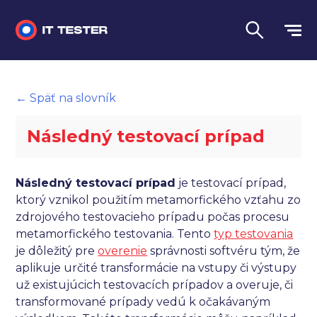
Manuálne testovanie
← Späť na slovník
Automatizované testovanie
Následný testovací prípad
Performance testing
Interview otázky na pohovor
Následný testovací prípad
je testovací prípad,
ktorý vznikol použitím metamorfického vzťahu zo
Slovník
zdrojového testovacieho prípadu počas procesu
metamorfického testovania. Tento
typ testovania
Jazyk
je dôležitý pre
overenie
správnosti softvéru tým, že
aplikuje určité transformácie na vstupy či výstupy
už existujúcich testovacích prípadov a overuje, či
transformované prípady vedú k očakávaným