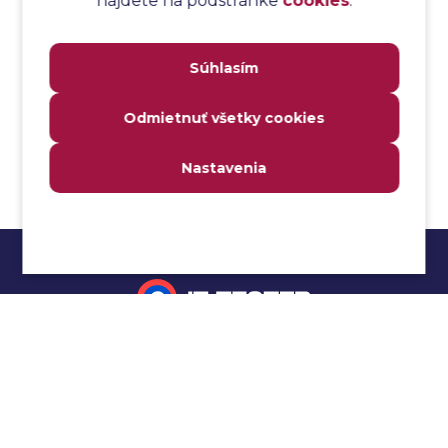
nájdete na podstránke
cookies
.
Analýza transakcií
Analýza webových stránok a inventár meraní
Súhlasím
Analyzátor
Analyzovateľnosť
Odmietnuť všetky cookies
Anomália
Anti-malvér
Nastavenia
Anti-vzor
Aplikačné programové rozhranie (API)
Architektúra automatizácie testovania
Atomická podmienka
Atraktivita
Audit
Impressum
Audit bezpečnosti
Autenticita
Ochrana osobných údajov
Automatizácia testovania
Cookies
Automatizácia vykonania testu
Cucumber tutoriál