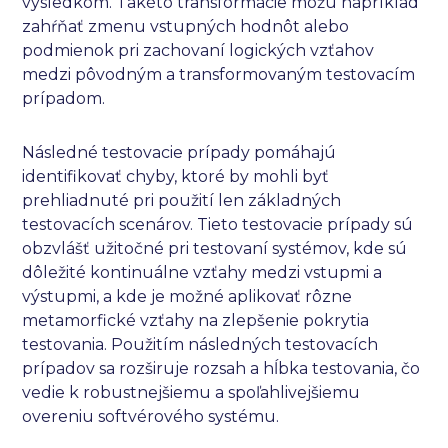
výsledkom. Takéto transformácie môžu napríklad
zahŕňať zmenu vstupných hodnôt alebo
podmienok pri zachovaní logických vzťahov
medzi pôvodným a transformovaným testovacím
prípadom.
Následné testovacie prípady pomáhajú
identifikovať chyby, ktoré by mohli byť
prehliadnuté pri použití len základných
testovacích scenárov. Tieto testovacie prípady sú
obzvlášť užitočné pri testovaní systémov, kde sú
dôležité kontinuálne vzťahy medzi vstupmi a
výstupmi, a kde je možné aplikovať rôzne
metamorfické vzťahy na zlepšenie pokrytia
testovania. Použitím následných testovacích
prípadov sa rozširuje rozsah a hĺbka testovania, čo
vedie k robustnejšiemu a spoľahlivejšiemu
overeniu softvérového systému.