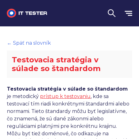
Manuálne testovanie
← Späť na slovník
Automatizované testovanie
Testovacia stratégia v
Performance testing
súlade so štandardom
Interview otázky na pohovor
Testovacia stratégia v súlade so štandardom
Slovník
je metodický
prístup k testovaniu
, kde sa
testovací tím riadi konkrétnymi štandardmi alebo
Jazyk
normami. Tieto štandardy môžu byť legislatívne,
čo znamená, že sú dané zákonmi alebo
reguláciami platnými pre konkrétnu krajinu.
Môžu byť tiež doménové, čo odkazuje na