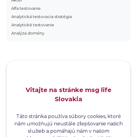
Aktér
Alfa testovanie
Analytická testovacia stratégia
Analytické testovanie
Analýza domény
Analýza dopadu
Analýza funkčných bodov
Analýza hraničných hodnôt
Analýza koreňovej príčiny
Analýza podľa Paretovej metódy
Analýza príčin
Vitajte na stránke msg life
Analýza príčin a následkov
Slovakia
Analýza rizík
Analýza spôsobu a následkov poruchy
Analýza spôsobu a následkov zlyhania softvéru
Táto stránka používa súbory cookies, ktoré
nám umožňujú neustále zlepšovanie našich
Analýza stromu chýb
služieb a pomáhajú nám v našom
Analýza stromu chýb softvéru