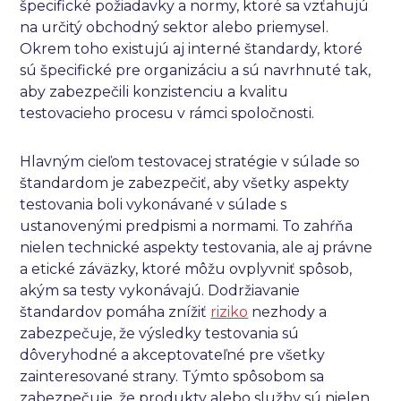
špecifické požiadavky a normy, ktoré sa vzťahujú
na určitý obchodný sektor alebo priemysel.
Okrem toho existujú aj interné štandardy, ktoré
sú špecifické pre organizáciu a sú navrhnuté tak,
aby zabezpečili konzistenciu a kvalitu
testovacieho procesu v rámci spoločnosti.
Hlavným cieľom testovacej stratégie v súlade so
štandardom je zabezpečiť, aby všetky aspekty
testovania boli vykonávané v súlade s
ustanovenými predpismi a normami. To zahŕňa
nielen technické aspekty testovania, ale aj právne
a etické záväzky, ktoré môžu ovplyvniť spôsob,
akým sa testy vykonávajú. Dodržiavanie
štandardov pomáha znížiť
riziko
nezhody a
zabezpečuje, že výsledky testovania sú
dôveryhodné a akceptovateľné pre všetky
zainteresované strany. Týmto spôsobom sa
zabezpečuje, že produkty alebo služby sú nielen