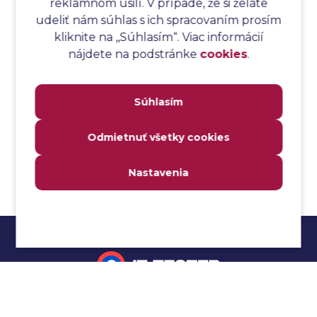
reklamnom úsilí. V prípade, že si želáte
Analýza testovacieho bodu
udeliť nám súhlas s ich spracovaním prosím
Analýza toku riadenia
kliknite na ,,Súhlasím“. Viac informácií
Analýza toku údajov
nájdete na podstránke
cookies
.
Analýza transakcií
Analýza webových stránok a inventár meraní
Súhlasím
Analyzátor
Analyzovateľnosť
Odmietnuť všetky cookies
Anomália
Anti-malvér
Nastavenia
Anti-vzor
Aplikačné programové rozhranie (API)
Architektúra automatizácie testovania
Atomická podmienka
Atraktivita
Audit
Impressum
Audit bezpečnosti
Autenticita