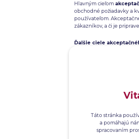
Hlavným cieľom
akceptač
obchodné požiadavky a kv
používateľom. Akceptačné 
zákazníkov, a či je pripr
Ďalšie ciele akceptačné
overiť súlad systému 
zabezpečiť, aby produk
získať dôveru používa
identifikovať a oprav
získať spätnú väzbu o
Vit
Čítaj viac:
Táto stránka použí
Acceptance testing – a
a pomáhajú nám 
Software testing levels
spracovaním prosí