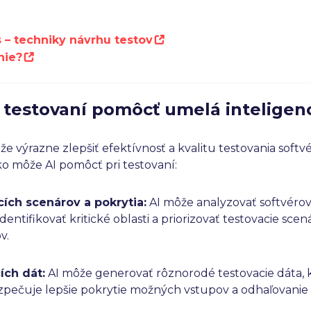
 – techniky návrhu testov
nie?
 testovaní pomôcť umelá inteligen
že výrazne zlepšiť efektívnosť a kvalitu testovania softv
ko môže AI pomôcť pri testovaní:
cích scenárov a pokrytia:
AI môže analyzovať softvérov
entifikovať kritické oblasti a priorizovať testovacie scen
v.
ích dát:
AI môže generovať rôznorodé testovacie dáta, 
zpečuje lepšie pokrytie možných vstupov a odhaľovanie 