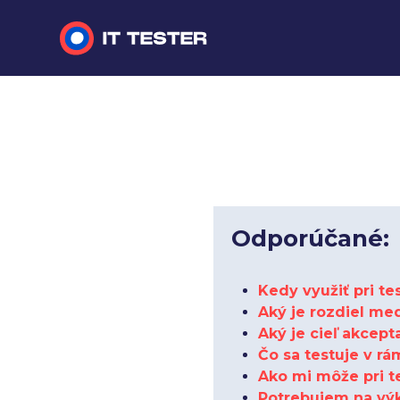
Manuálne testovanie
Automatizované testovanie
Performance testing
Interview otázky na pohovor
Odporúčané:
Slovník
Kedy využiť pri t
Aký je rozdiel me
Aký je cieľ akcep
Čo sa testuje v rá
Ako mi môže pri t
Potrebujem na výk