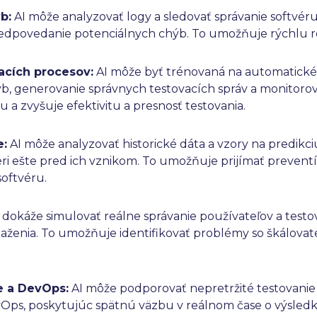
b:
AI môže analyzovať logy a sledovať správanie softvér
predpovedanie potenciálnych chýb. To umožňuje rýchlu r
acích procesov:
AI môže byť trénovaná na automatické 
b, generovanie správnych testovacích správ a monitorov
 a zvyšuje efektivitu a presnosť testovania.
e:
AI môže analyzovať historické dáta a vzory na predikc
ri ešte pred ich vznikom. To umožňuje prijímať prevent
softvéru.
 dokáže simulovať reálne správanie používateľov a test
ženia. To umožňuje identifikovať problémy so škálova
ie a DevOps:
AI môže podporovať nepretržité testovanie a
ps, poskytujúc spätnú väzbu v reálnom čase o výsledk