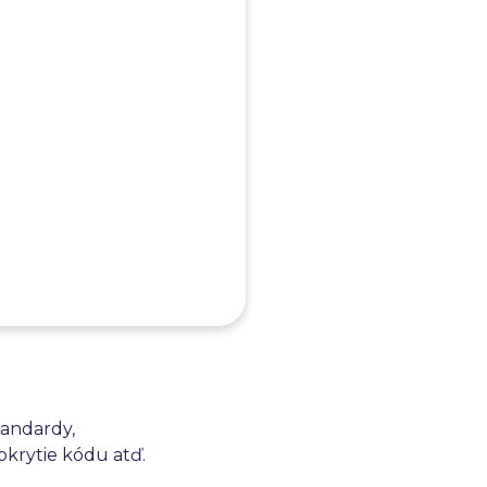
ftvérovej aplikácie.
dokumentov s cieľom
tandardy,
okrytie kódu atď.