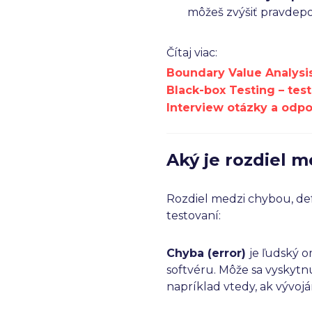
môžeš zvýšiť pravdepo
Čítaj viac:
Boundary Value Analysi
Black-box Testing – test
Interview otázky a odp
Aký je rozdiel 
Rozdiel medzi chybou, def
testovaní:
Chyba (error)
je ľudský o
softvéru. Môže sa vyskytn
napríklad vtedy, ak vývoj