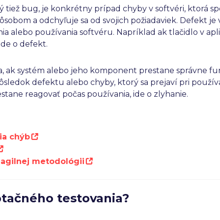
ý tiež bug, je konkrétny prípad chyby v softvéri, ktorá sp
obom a odchyľuje sa od svojich požiadaviek. Defekt je 
nia alebo používania softvéru. Napríklad ak tlačidlo v ap
de o defekt.
a, ak systém alebo jeho komponent prestane správne f
 dôsledok defektu alebo chyby, ktorý sa prejaví pri použí
stane reagovať počas používania, ide o zlyhanie.
ia chýb
agilnej metodológii
eptačného testovania?