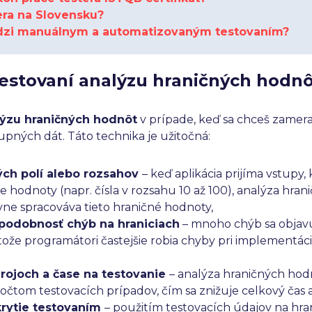
tera na Slovensku?
edzi manuálnym a automatizovaným testovaním?
 testovaní analýzu hraničných hodn
lýzu hraničných hodnôt
v prípade, keď sa chceš zamera
tupných dát. Táto technika je užitočná:
ých polí alebo rozsahov
– keď aplikácia prijíma vstupy
 hodnoty (napr. čísla v rozsahu 10 až 100), analýza hr
rávne spracováva tieto hraničné hodnoty,
epodobnosť chýb na hraniciach
– mnoho chýb sa objavu
etože programátori častejšie robia chyby pri implementác
ojoch a čase na testovanie
– analýza hraničných ho
čtom testovacích prípadov, čím sa znižuje celkový čas a
krytie testovaním
– použitím testovacích údajov na hran