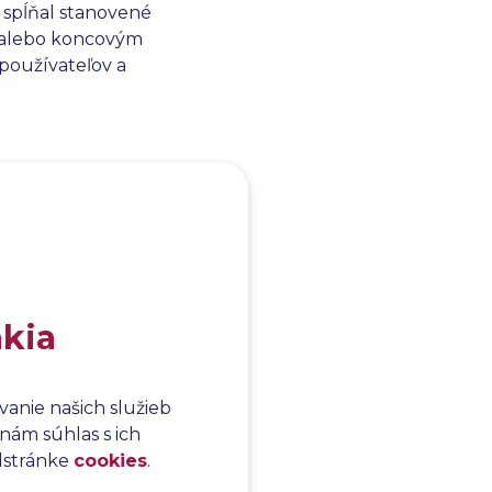
 spĺňal stanovené
i alebo koncovým
používateľov a
odukcie,
iách produktu.
akia
anie našich služieb
nám súhlas s ich
odstránke
cookies
.