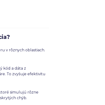
cia?
éru v rôznych oblastiach.
ý kód a dáta z
áre. To zvyšuje efektivitu
ktoré simulujú rôzne
skrytých chýb.