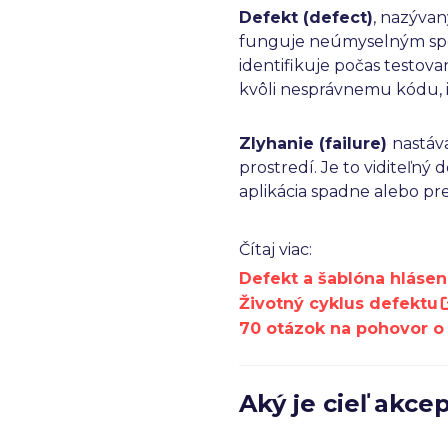
Defekt (defect)
, nazývan
funguje neúmyselným spôs
identifikuje počas testova
kvôli nesprávnemu kódu, i
Zlyhanie (failure)
nastáv
prostredí. Je to viditeľný
aplikácia spadne alebo pre
Čítaj viac:
Defekt a šablóna hlásen
Životný cyklus defektu
70 otázok na pohovor o 
Aký je cieľ akc