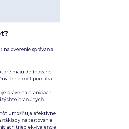
ôt?
ť na overenie správania
, ktoré majú definované
aničných hodnôt pomáha
je práve na hraniciach
ii týchto hraničných
dnôt umožňuje efektívne
 náklady na testovanie,
iciach tried ekvivalencie