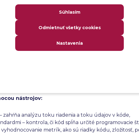
rámci statického testovania?
Súhlasím
ania sa testovanie vykonáva
bez spustenia kódu
alebo so
Odmietnuť všetky cookies
ameriava na kontrolu a audit kódu a iných návrhových 
techniky statického testovania patria:
Nastavenia
onávané ručne:
dokumentácie,
rhových dokumentov.
mocou nástrojov:
– zahŕňa analýzu toku riadenia a toku údajov v kóde,
ndardmi – kontrola, či kód spĺňa určité programovacie š
vyhodnocovanie metrík, ako sú riadky kódu, zložitosť, p