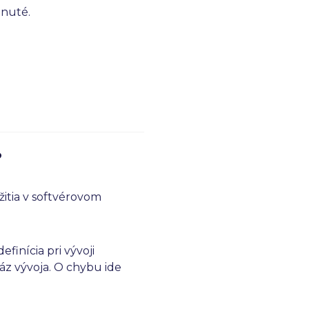
dnuté.
?
žitia v softvérovom
finícia pri vývoji
áz vývoja. O chybu ide