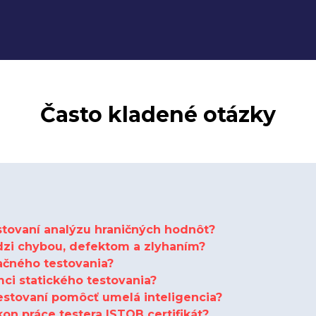
Často kladené otázky
estovaní analýzu hraničných hodnôt?
dzi chybou, defektom a zlyhaním?
tačného testovania?
mci statického testovania?
estovaní pomôcť umelá inteligencia?
on práce testera ISTQB certifikát?