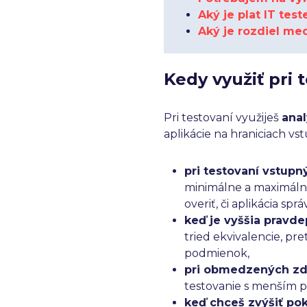
Aký je plat IT tes
Aký je rozdiel m
Kedy využiť pri
Pri testovaní využiješ
a
na
aplikácie na hraniciach vs
pri testovaní vstupn
minimálne a maximálne
overiť, či aplikácia sp
keď je vyššia pravd
tried ekvivalencie, pr
podmienok,
pri obmedzených zdr
testovanie s menším po
keď chceš zvýšiť po