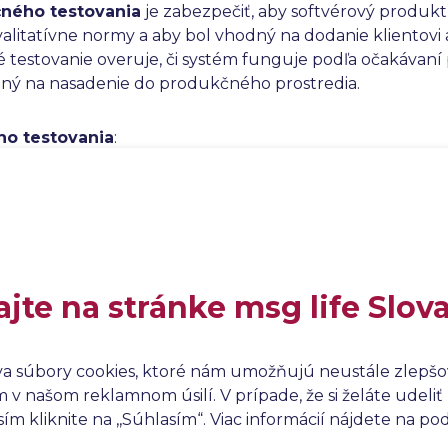
ného testovania
je zabezpečiť, aby softvérový produkt
alitatívne normy a aby bol vhodný na dodanie klientov
testovanie overuje, či systém funguje podľa očakávaní 
avený na nasadenie do produkčného prostredia.
ho testovania
:
s obchodnými požiadavkami,
t spĺňal stanovené štandardy kvality,
teľov a zákazníkov vo finálny produkt,
iť závažné alebo kritické problémy pred nasadením do pr
d používateľov, ktorá môže byť užitočná pri ďalších verz
ajte na stránke msg life Slov
va súbory cookies, ktoré nám umožňujú neustále zlepšov
kceptačné testovanie
v našom reklamnom úsilí. V prípade, že si želáte udeliť 
 – úrovne testovania softvéru
m kliknite na ,,Súhlasím“. Viac informácií nájdete na p