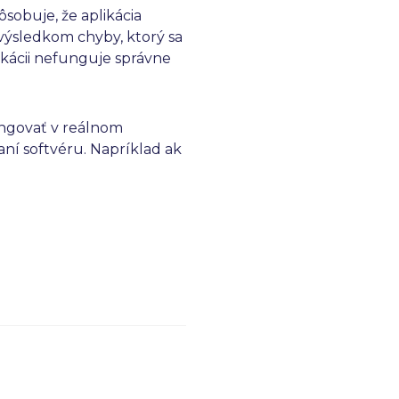
ôsobuje, že aplikácia
výsledkom chyby, ktorý sa
likácii nefunguje správne
ungovať v reálnom
vaní softvéru. Napríklad ak