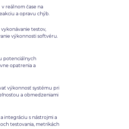
u v reálnom čase na
eakciu a opravu chýb.
vykonávanie testov,
anie výkonnosti softvéru.
iu potenciálnych
ívne opatrenia a
ovať výkonnosť systému pri
teľnosťou a obmedzeniami
 integráciu s nástrojmi a
och testovania, metrikách