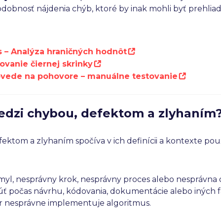
dobnosť nájdenia chýb, ktoré by inak mohli byť prehlia
s – Analýza hraničných hodnôt
ovanie čiernej skrinky
ovede na pohovore – manuálne testovanie
medzi chybou, defektom a zlyhaním
ektom a zlyhaním spočíva v ich definícii a kontexte pou
myl, nesprávny krok, nesprávny proces alebo nesprávna de
úť počas návrhu, kódovania, dokumentácie alebo iných f
ár nesprávne implementuje algoritmus.