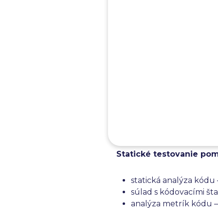
Čo sa testuje v 
V rámci statického testov
Statické testovanie
sa z
zabezpečiť kvalitu. Medzi 
Statické testovanie vyk
preskúmanie kódu a 
kontroly a audit náv
Statické testovanie po
statická analýza kódu 
súlad s kódovacími šta
analýza metrík kódu – 