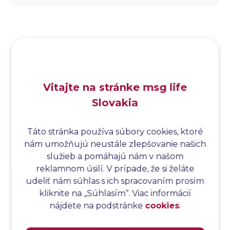
Analýza dopadu
Analýza funkčných bodov
Analýza hraničných hodnôt
Analýza koreňovej príčiny
Analýza podľa Paretovej metódy
Analýza príčin
Vitajte na stránke msg life
Analýza príčin a následkov
Slovakia
Analýza rizík
Analýza spôsobu a následkov poruchy
Analýza spôsobu a následkov zlyhania softvéru
Táto stránka používa súbory cookies, ktoré
nám umožňujú neustále zlepšovanie našich
Analýza stromu chýb
služieb a pomáhajú nám v našom
Analýza stromu chýb softvéru
reklamnom úsilí. V prípade, že si želáte
Analýza testovacieho bodu
udeliť nám súhlas s ich spracovaním prosím
Analýza toku riadenia
kliknite na ,,Súhlasím“. Viac informácií
Analýza toku údajov
nájdete na podstránke
cookies
.
Analýza transakcií
Analýza webových stránok a inventár meraní