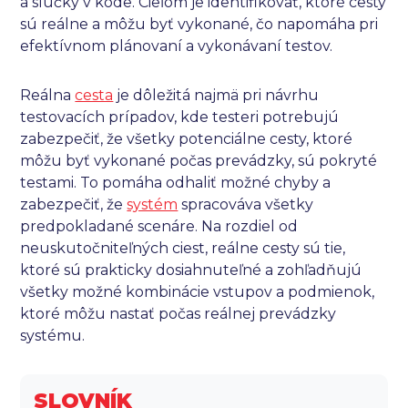
a slučky v kóde. Cieľom je identifikovať, ktoré cesty
sú reálne a môžu byť vykonané, čo napomáha pri
efektívnom plánovaní a vykonávaní testov.
Reálna
cesta
je dôležitá najmä pri návrhu
testovacích prípadov, kde testeri potrebujú
zabezpečiť, že všetky potenciálne cesty, ktoré
môžu byť vykonané počas prevádzky, sú pokryté
testami. To pomáha odhaliť možné chyby a
zabezpečiť, že
systém
spracováva všetky
predpokladané scenáre. Na rozdiel od
neuskutočniteľných ciest, reálne cesty sú tie,
ktoré sú prakticky dosiahnuteľné a zohľadňujú
všetky možné kombinácie vstupov a podmienok,
ktoré môžu nastať počas reálnej prevádzky
systému.
SLOVNÍK