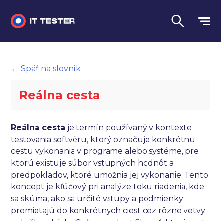
Manuálne testovanie
← Späť na slovník
Automatizované testovanie
Reálna cesta
Performance testing
Interview otázky na pohovor
Reálna cesta
je termín používaný v kontexte
testovania softvéru, ktorý označuje konkrétnu
Slovník
cestu vykonania v programe alebo systéme, pre
ktorú existuje súbor vstupných hodnôt a
Jazyk
predpokladov, ktoré umožnia jej vykonanie. Tento
koncept je kľúčový pri analýze toku riadenia, kde
sa skúma, ako sa určité vstupy a podmienky
premietajú do konkrétnych ciest cez rôzne vetvy