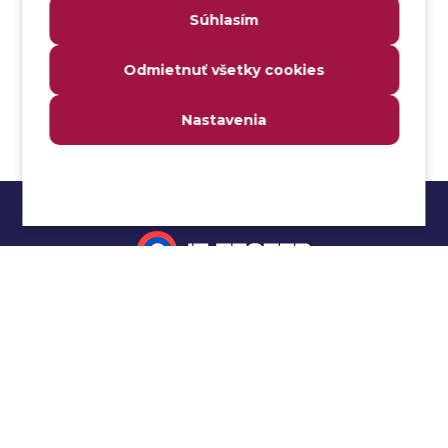
Súhlasím
Analyzátor
Analyzovateľnosť
Odmietnuť všetky cookies
Anomália
Anti-malvér
Nastavenia
Anti-vzor
Aplikačné programové rozhranie (API)
Architektúra automatizácie testovania
Atomická podmienka
Atraktivita
Audit
Impressum
Audit bezpečnosti
Autenticita
Ochrana osobných údajov
Automatizácia testovania
Cookies
Automatizácia vykonania testu
Cucumber tutoriál
Autorizácia
Beta testovanie
Manuálne testovanie