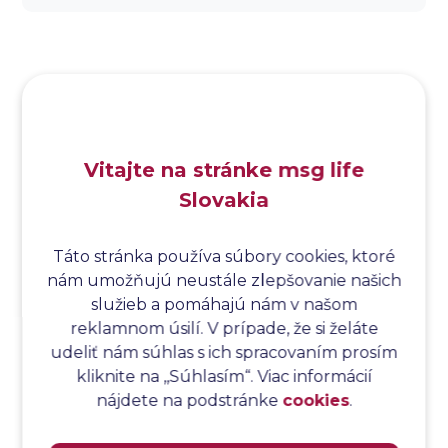
Analýza dopadu
Analýza funkčných bodov
Analýza hraničných hodnôt
Analýza koreňovej príčiny
Analýza podľa Paretovej metódy
Analýza príčin
Vitajte na stránke msg life
Analýza príčin a následkov
Slovakia
Analýza rizík
Analýza spôsobu a následkov poruchy
Analýza spôsobu a následkov zlyhania softvéru
Táto stránka používa súbory cookies, ktoré
nám umožňujú neustále zlepšovanie našich
Analýza stromu chýb
služieb a pomáhajú nám v našom
Analýza stromu chýb softvéru
reklamnom úsilí. V prípade, že si želáte
Analýza testovacieho bodu
udeliť nám súhlas s ich spracovaním prosím
Analýza toku riadenia
kliknite na ,,Súhlasím“. Viac informácií
Analýza toku údajov
nájdete na podstránke
cookies
.
Analýza transakcií
Analýza webových stránok a inventár meraní