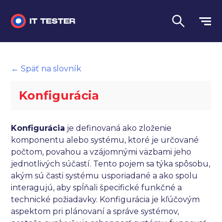
Manuálne testovanie
← Späť na slovník
Automatizované testovanie
Konfigurácia
Performance testing
Interview otázky na pohovor
Konfigurácia
je definovaná ako zloženie
komponentu alebo systému, ktoré je určované
Slovník
počtom, povahou a vzájomnými väzbami jeho
jednotlivých súčastí. Tento pojem sa týka spôsobu,
Jazyk
akým sú časti systému usporiadané a ako spolu
interagujú, aby spĺňali špecifické funkčné a
technické požiadavky. Konfigurácia je kľúčovým
aspektom pri plánovaní a správe systémov,