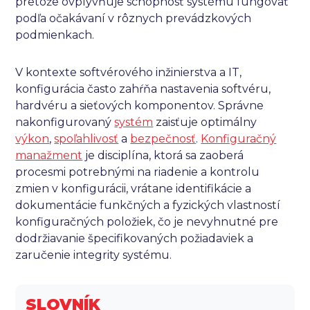
pretože ovplyvňuje schopnosť systému fungovať
podľa očakávaní v rôznych prevádzkových
podmienkach.
V kontexte softvérového inžinierstva a IT,
konfigurácia často zahŕňa nastavenia softvéru,
hardvéru a sieťových komponentov. Správne
nakonfigurovaný
systém
zaisťuje optimálny
výkon
,
spoľahlivosť
a
bezpečnosť
.
Konfiguračný
manažment
je disciplína, ktorá sa zaoberá
procesmi potrebnými na riadenie a kontrolu
zmien v konfigurácii, vrátane identifikácie a
dokumentácie funkčných a fyzických vlastností
konfiguračných položiek, čo je nevyhnutné pre
dodržiavanie špecifikovaných požiadaviek a
zaručenie integrity systému.
SLOVNÍK