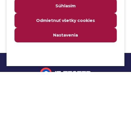
Súhlasím
Analyzátor
Analyzovateľnosť
Odmietnuť všetky cookies
Anomália
Anti-malvér
Nastavenia
Anti-vzor
Aplikačné programové rozhranie (API)
Architektúra automatizácie testovania
Atomická podmienka
Atraktivita
Audit
Impressum
Audit bezpečnosti
Autenticita
Ochrana osobných údajov
Automatizácia testovania
Cookies
Automatizácia vykonania testu
Cucumber tutoriál
Autorizácia
Beta testovanie
Manuálne testovanie