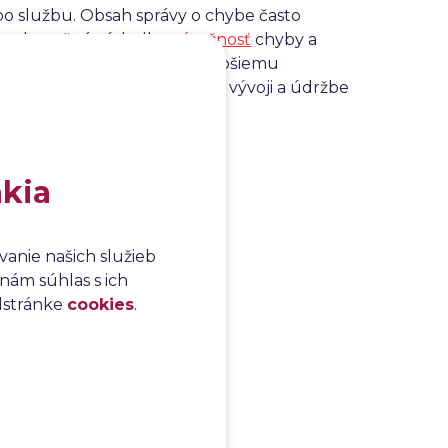
o službu. Obsah správy o chybe často
é a skutočné výsledky,
závažnosť
chyby a
á dokumentácia napomáha lepšiemu
ami, ktoré sa podieľajú na vývoji a údržbe
akia
anie našich služieb
nám súhlas s ich
odstránke
cookies
.