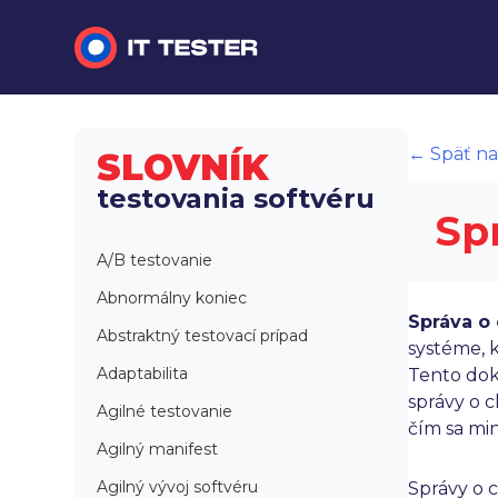
Manuálne testovanie
← Späť na
SLOVNÍK
Automatizované testovanie
testovania softvéru
Sp
Performance testing
A/B testovanie
Interview otázky na pohovor
Abnormálny koniec
Správa o
Slovník
Abstraktný testovací prípad
systéme, 
Adaptabilita
Tento doku
správy o 
Agilné testovanie
čím sa mi
Agilný manifest
Agilný vývoj softvéru
Správy o 