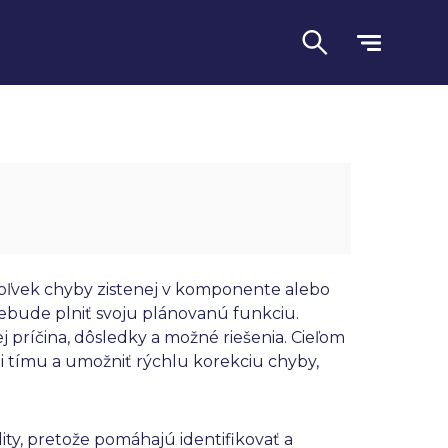
koľvek chyby zistenej v komponente alebo
bude plniť svoju plánovanú funkciu.
j príčina, dôsledky a možné riešenia. Cieľom
Jazyk
i tímu a umožniť rýchlu korekciu chyby,
ty, pretože pomáhajú identifikovať a