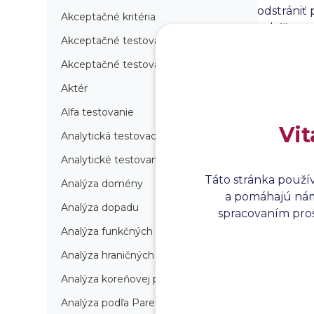
odstrániť
Akceptačné kritéria
zahŕňa pop
Akceptačné testovanie
odporúčan
porozumen
Akceptačné testovanie produkcie
softvéru 
Aktér
Alfa testovanie
Vit
Analytická testovacia stratégia
Analytické testovanie
Táto stránka použí
Analýza domény
a pomáhajú nám 
Analýza dopadu
spracovaním prosí
Analýza funkčných bodov
Analýza hraničných hodnôt
Analýza koreňovej príčiny
Analýza podľa Paretovej metódy