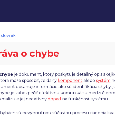
 slovník
ráva o chybe
 chybe
je dokument, ktorý poskytuje detailný opis akej
ktorá môže spôsobiť, že daný
komponent
alebo
systém
ne
ment obsahuje informácie ako sú identifikácia chyby, je
chybe je zabezpečiť efektívnu komunikáciu medzi členm
nimalizuje jej negatívny
dopad
na funkčnosť systému.
chybách sú nevyhnutnou súčasťou procesu riadenia kvali