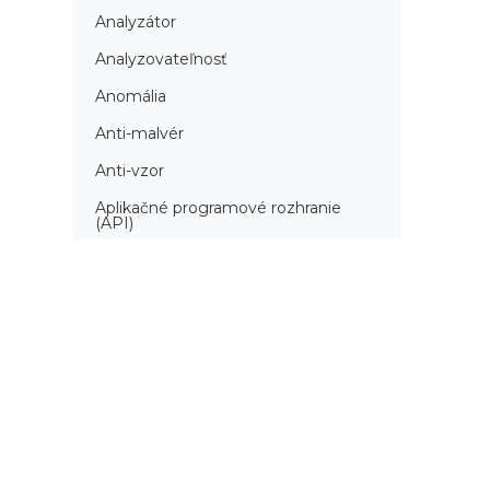
Analyzátor
Analyzovateľnosť
Anomália
Anti-malvér
Anti-vzor
Aplikačné programové rozhranie
(API)
Architektúra automatizácie
testovania
Atomická podmienka
Atraktivita
Audit
Audit bezpečnosti
Autenticita