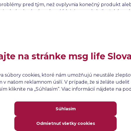
 problémy pred tým, než ovplyvnia konečný produkt aleb
is chyby, kroky, ktoré vedú k jej reprodukcii, očakávan
é riešenia alebo nápravné opatrenia. Takáto dôkladn
iu problému a podporuje koordináciu medzi rôznymi tím
alebo systému.
ajte na stránke msg life Slov
va súbory cookies, ktoré nám umožňujú neustále zlepšov
v našom reklamnom úsilí. V prípade, že si želáte udeliť 
m kliknite na ,,Súhlasím“. Viac informácií nájdete na p
Súhlasím
Odmietnuť všetky cookies