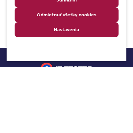
Súhlasím
Analyzátor
Analyzovateľnosť
Odmietnuť všetky cookies
Anomália
Anti-malvér
Nastavenia
Anti-vzor
Aplikačné programové rozhranie (API)
Architektúra automatizácie testovania
Atomická podmienka
Atraktivita
Audit
Impressum
Audit bezpečnosti
Autenticita
Ochrana osobných údajov
Automatizácia testovania
Cookies
Automatizácia vykonania testu
Cucumber tutoriál
Autorizácia
Beta testovanie
Manuálne testovanie
Bezpečnosť