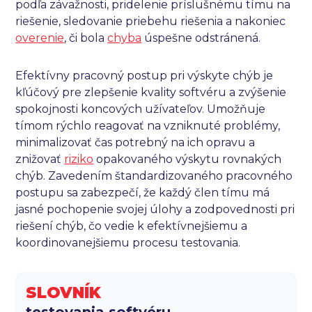
podľa závažnosti, pridelenie príslušnému tímu na
riešenie, sledovanie priebehu riešenia a nakoniec
overenie
, či bola
chyba
úspešne odstránená.
Efektívny pracovný postup pri výskyte chýb je
kľúčový pre zlepšenie kvality softvéru a zvýšenie
spokojnosti koncových užívateľov. Umožňuje
tímom rýchlo reagovať na vzniknuté problémy,
minimalizovať čas potrebný na ich opravu a
znižovať
riziko
opakovaného výskytu rovnakých
chýb. Zavedením štandardizovaného pracovného
postupu sa zabezpečí, že každý člen tímu má
jasné pochopenie svojej úlohy a zodpovednosti pri
riešení chýb, čo vedie k efektívnejšiemu a
koordinovanejšiemu procesu testovania.
SLOVNÍK