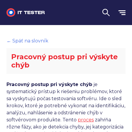
Manuálne testovanie
← Späť na slovník
Automatizované testovanie
Pracovný postup pri výskyte
Performance testing
chýb
Interview otázky na pohovor
Pracovný postup pri výskyte chýb
je
Slovník
systematický prístup k riešeniu problémov, ktoré
sa vyskytujú počas testovania softvéru. Ide o sled
Jazyk
krokov, ktoré je potrebné vykonať na identifikáciu,
analýzu, nahlásenie a odstránenie chýb v
softvérovom produkte. Tento
proces
zahŕňa
rôzne fázy, ako je detekcia chyby, jej kategorizácia