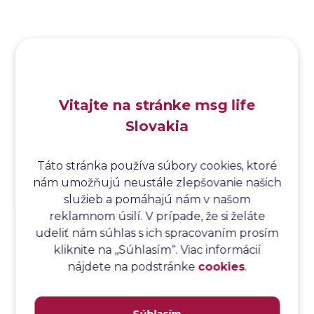
Analýza funkčných bodov
Analýza hraničných hodnôt
Analýza koreňovej príčiny
Analýza podľa Paretovej metódy
Analýza príčin
Vitajte na stránke msg life
Analýza príčin a následkov
Slovakia
Analýza rizík
Analýza spôsobu a následkov poruchy
Analýza spôsobu a následkov zlyhania softvéru
Táto stránka používa súbory cookies, ktoré
nám umožňujú neustále zlepšovanie našich
Analýza stromu chýb
služieb a pomáhajú nám v našom
Analýza stromu chýb softvéru
reklamnom úsilí. V prípade, že si želáte
Analýza testovacieho bodu
udeliť nám súhlas s ich spracovaním prosím
Analýza toku riadenia
kliknite na ,,Súhlasím“. Viac informácií
Analýza toku údajov
nájdete na podstránke
cookies
.
Analýza transakcií
Analýza webových stránok a inventár meraní