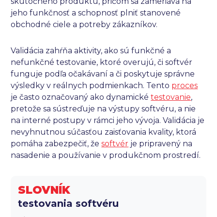
skutočného produktu, pričom sa zameriava na
jeho funkčnosť a schopnosť plniť stanovené
obchodné ciele a potreby zákazníkov.
Validácia zahŕňa aktivity, ako sú funkčné a
nefunkčné testovanie, ktoré overujú, či softvér
funguje podľa očakávaní a či poskytuje správne
výsledky v reálnych podmienkach. Tento
proces
je často označovaný ako dynamické
testovanie
,
pretože sa sústreďuje na výstupy softvéru, a nie
na interné postupy v rámci jeho vývoja. Validácia je
nevyhnutnou súčasťou zaisťovania kvality, ktorá
pomáha zabezpečiť, že
softvér
je pripravený na
nasadenie a používanie v produkčnom prostredí.
SLOVNÍK
testovania softvéru