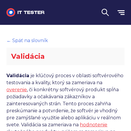
Manuálne testovanie
← Späť na slovník
Automatizované testovanie
Validácia
Performance testing
Interview otázky na pohovor
Validácia
je kľúčový proces v oblasti softvérového
testovania a kvality, ktorý sa zameriava na
Slovník
overenie
, či konkrétny softvérový produkt spĺňa
požiadavky a očakávania zákazníkov a
Jazyk
zainteresovaných strán. Tento proces zahŕňa
preskúmanie a potvrdenie, že softvér je vhodný
pre zamýšľané využitie alebo aplikáciu v reálnom
svete. Validácia sa zameriava na
hodnotenie