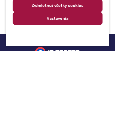
Analyzovateľnosť
Odmietnuť všetky cookies
Anomália
Anti-malvér
Nastavenia
Anti-vzor
Aplikačné programové rozhranie (API)
Architektúra automatizácie testovania
Atomická podmienka
Atraktivita
Audit
Impressum
Audit bezpečnosti
Autenticita
Ochrana osobných údajov
Automatizácia testovania
Cookies
Automatizácia vykonania testu
Cucumber tutoriál
Autorizácia
Beta testovanie
Manuálne testovanie
Bezpečnosť
Selenium tutoriál
Bezpečnosť informácií