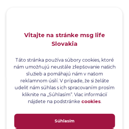
Analýza hraničných hodnôt
Analýza koreňovej príčiny
Analýza podľa Paretovej metódy
Analýza príčin
Vitajte na stránke msg life
Analýza príčin a následkov
Slovakia
Analýza rizík
Analýza spôsobu a následkov poruchy
Analýza spôsobu a následkov zlyhania softvéru
Táto stránka používa súbory cookies, ktoré
nám umožňujú neustále zlepšovanie našich
Analýza stromu chýb
služieb a pomáhajú nám v našom
Analýza stromu chýb softvéru
reklamnom úsilí. V prípade, že si želáte
Analýza testovacieho bodu
udeliť nám súhlas s ich spracovaním prosím
Analýza toku riadenia
kliknite na ,,Súhlasím“. Viac informácií
Analýza toku údajov
nájdete na podstránke
cookies
.
Analýza transakcií
Analýza webových stránok a inventár meraní
Súhlasím
Analyzátor