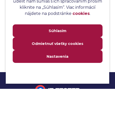
udeliť nám súhlas s ich spracovaním prosím
Analýza toku riadenia
kliknite na ,,Súhlasím“. Viac informácií
Analýza toku údajov
nájdete na podstránke
cookies
.
Analýza transakcií
Analýza webových stránok a inventár meraní
Súhlasím
Analyzátor
Analyzovateľnosť
Odmietnuť všetky cookies
Anomália
Anti-malvér
Nastavenia
Anti-vzor
Aplikačné programové rozhranie (API)
Architektúra automatizácie testovania
Atomická podmienka
Atraktivita
Audit
Impressum
Audit bezpečnosti
Autenticita
Ochrana osobných údajov
Automatizácia testovania