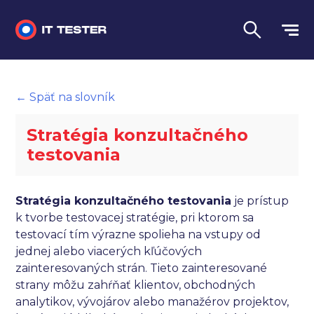
Manuálne testovanie
← Späť na slovník
Automatizované testovanie
Stratégia konzultačného
Performance testing
testovania
Interview otázky na pohovor
Stratégia konzultačného testovania
je prístup
Slovník
k tvorbe testovacej stratégie, pri ktorom sa
testovací tím výrazne spolieha na vstupy od
Jazyk
jednej alebo viacerých kľúčových
zainteresovaných strán. Tieto zainteresované
strany môžu zahŕňať klientov, obchodných
analytikov, vývojárov alebo manažérov projektov,