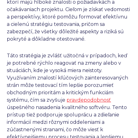
ktorí majú hlboké znalosti o požiadavkách a
očakávaniach projektu. Cieľom je získať vedomosti
a perspektívy, ktoré pomôžu formovať efektívnu
a cielenú stratégiu testovania, pričom sa
zabezpečí, že všetky dôležité aspekty a riziká sú
pokryté a dôkladne otestované.
Táto stratégia je zvlášť užitočná v prípadoch, keď
je potrebné rýchlo reagovať na zmeny alebo v
situáciách, kde je vysoká miera neistoty.
Využívaním znalostí kľúčových zainteresovaných
strán môže testovací tím lepšie porozumieť
obchodným prioritám a kritickým funkciám
systému, čím sa zvyšuje
pravdepodobnosť
úspešného nasadenia kvalitného softvéru. Tento
prístup tiež podporuje spoluprácu a zdieľanie
informácií medzi rôznymi oddeleniami a
zúčastnenými stranami, čo môže viesť k
efektívnejšiemu procesu testovania a lepšiemu