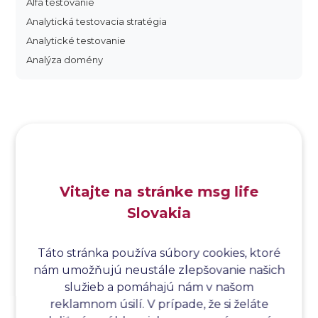
Alfa testovanie
Analytická testovacia stratégia
Analytické testovanie
Analýza domény
Analýza dopadu
Analýza funkčných bodov
Analýza hraničných hodnôt
Analýza koreňovej príčiny
Analýza podľa Paretovej metódy
Analýza príčin
Vitajte na stránke msg life
Analýza príčin a následkov
Slovakia
Analýza rizík
Analýza spôsobu a následkov poruchy
Analýza spôsobu a následkov zlyhania softvéru
Táto stránka používa súbory cookies, ktoré
nám umožňujú neustále zlepšovanie našich
Analýza stromu chýb
služieb a pomáhajú nám v našom
Analýza stromu chýb softvéru
reklamnom úsilí. V prípade, že si želáte
Analýza testovacieho bodu