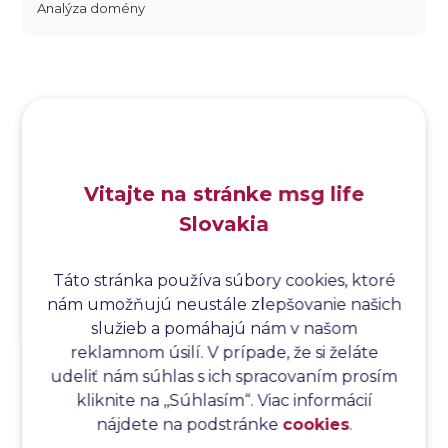
Analýza domény
Analýza dopadu
Analýza funkčných bodov
Analýza hraničných hodnôt
Analýza koreňovej príčiny
Analýza podľa Paretovej metódy
Analýza príčin
Vitajte na stránke msg life
Analýza príčin a následkov
Slovakia
Analýza rizík
Analýza spôsobu a následkov poruchy
Analýza spôsobu a následkov zlyhania softvéru
Táto stránka používa súbory cookies, ktoré
nám umožňujú neustále zlepšovanie našich
Analýza stromu chýb
služieb a pomáhajú nám v našom
Analýza stromu chýb softvéru
reklamnom úsilí. V prípade, že si želáte
Analýza testovacieho bodu
udeliť nám súhlas s ich spracovaním prosím
Analýza toku riadenia
kliknite na ,,Súhlasím“. Viac informácií
Analýza toku údajov
nájdete na podstránke
cookies
.
Analýza transakcií