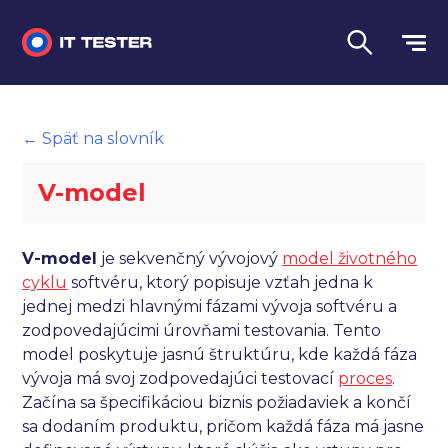
Manuálne testovanie
← Späť na slovník
Automatizované testovanie
V-model
Performance testing
Interview otázky na pohovor
V-model
je sekvenčný vývojový
model životného
cyklu
softvéru, ktorý popisuje vzťah jedna k
Slovník
jednej medzi hlavnými fázami vývoja softvéru a
zodpovedajúcimi úrovňami testovania. Tento
Jazyk
model poskytuje jasnú štruktúru, kde každá fáza
vývoja má svoj zodpovedajúci testovací
proces
.
Začína sa špecifikáciou biznis požiadaviek a končí
sa dodaním produktu, pričom každá fáza má jasne