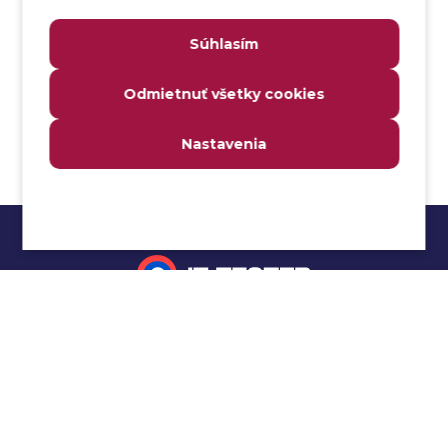
Analýza webových stránok a inventár meraní
Súhlasím
Analyzátor
Analyzovateľnosť
Odmietnuť všetky cookies
Anomália
Anti-malvér
Nastavenia
Anti-vzor
Aplikačné programové rozhranie (API)
Architektúra automatizácie testovania
Atomická podmienka
Atraktivita
Audit
Impressum
Audit bezpečnosti
Autenticita
Ochrana osobných údajov
Automatizácia testovania
Cookies
Automatizácia vykonania testu
Cucumber tutoriál
Autorizácia