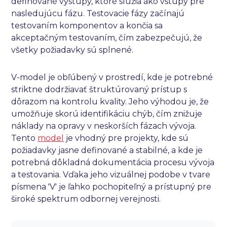
definované výstupy, ktoré slúžia ako vstupy pre
nasledujúcu fázu. Testovacie fázy začínajú
testovaním komponentov a končia sa
akceptačným testovaním, čím zabezpečujú, že
všetky požiadavky sú splnené.
V-model je obľúbený v prostredí, kde je potrebné
striktne dodržiavať štruktúrovaný prístup s
dôrazom na kontrolu kvality. Jeho výhodou je, že
umožňuje skorú identifikáciu chýb, čím znižuje
náklady na opravy v neskorších fázach vývoja.
Tento
model
je vhodný pre projekty, kde sú
požiadavky jasne definované a stabilné, a kde je
potrebná dôkladná dokumentácia procesu vývoja
a testovania. Vďaka jeho vizuálnej podobe v tvare
písmena 'V' je ľahko pochopiteľný a prístupný pre
široké spektrum odbornej verejnosti.