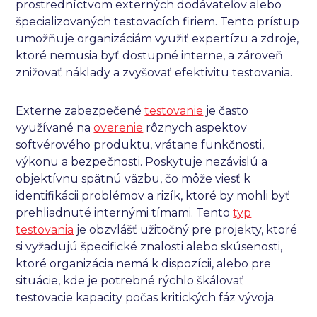
prostredníctvom externých dodávateľov alebo
špecializovaných testovacích firiem. Tento prístup
umožňuje organizáciám využiť expertízu a zdroje,
ktoré nemusia byť dostupné interne, a zároveň
znižovať náklady a zvyšovať efektivitu testovania.
Externe zabezpečené
testovanie
je často
využívané na
overenie
rôznych aspektov
softvérového produktu, vrátane funkčnosti,
výkonu a bezpečnosti. Poskytuje nezávislú a
objektívnu spätnú väzbu, čo môže viesť k
identifikácii problémov a rizík, ktoré by mohli byť
prehliadnuté internými tímami. Tento
typ
testovania
je obzvlášť užitočný pre projekty, ktoré
si vyžadujú špecifické znalosti alebo skúsenosti,
ktoré organizácia nemá k dispozícii, alebo pre
situácie, kde je potrebné rýchlo škálovať
testovacie kapacity počas kritických fáz vývoja.