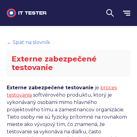
Manuálne testovanie
← Späť na slovník
Automatizované testovanie
Externe zabezpečené
Performance testing
testovanie
Interview otázky na pohovor
Externe zabezpečené testovanie
je
proces
Slovník
testovania
softvérového produktu, ktorý je
vykonávaný osobami mimo hlavného
Jazyk
projektového tímu a zamestnancov organizácie.
Tieto osoby nie sú fyzicky prítomné na rovnakom
mieste ako vývojový tím, čo znamená, že
testovanie sa vykonáva na diaľku, často