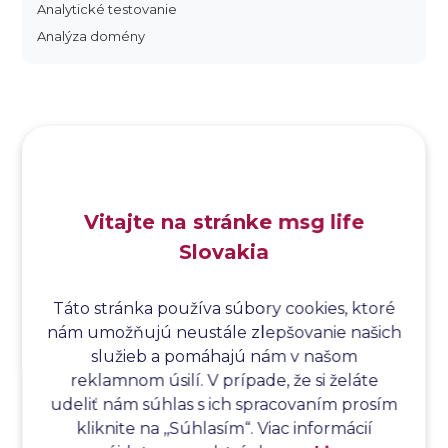
Analytické testovanie
Analýza domény
Analýza dopadu
Analýza funkčných bodov
Analýza hraničných hodnôt
Analýza koreňovej príčiny
Analýza podľa Paretovej metódy
Analýza príčin
Vitajte na stránke msg life
Analýza príčin a následkov
Slovakia
Analýza rizík
Analýza spôsobu a následkov poruchy
Analýza spôsobu a následkov zlyhania softvéru
Táto stránka používa súbory cookies, ktoré
nám umožňujú neustále zlepšovanie našich
Analýza stromu chýb
služieb a pomáhajú nám v našom
Analýza stromu chýb softvéru
reklamnom úsilí. V prípade, že si želáte
Analýza testovacieho bodu
udeliť nám súhlas s ich spracovaním prosím
Analýza toku riadenia
kliknite na ,,Súhlasím“. Viac informácií
Analýza toku údajov