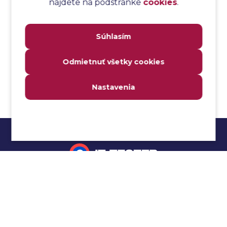
nájdete na podstránke
cookies
.
Analýza transakcií
Analýza webových stránok a inventár meraní
Súhlasím
Analyzátor
Analyzovateľnosť
Odmietnuť všetky cookies
Anomália
Anti-malvér
Nastavenia
Anti-vzor
Aplikačné programové rozhranie (API)
Architektúra automatizácie testovania
Atomická podmienka
Atraktivita
Audit
Impressum
Audit bezpečnosti
Autenticita
Ochrana osobných údajov
Automatizácia testovania
Cookies
Automatizácia vykonania testu