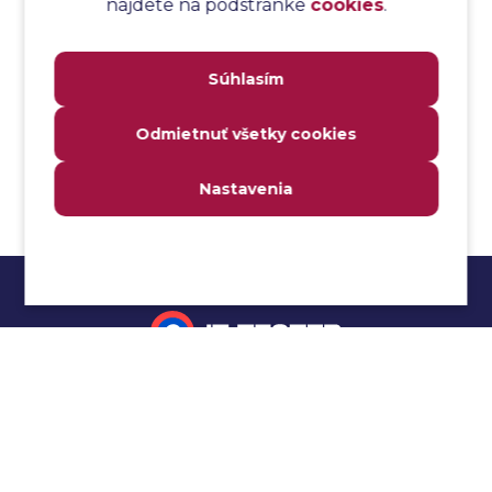
nájdete na podstránke
cookies
.
Analýza transakcií
Analýza webových stránok a inventár meraní
Súhlasím
Analyzátor
Analyzovateľnosť
Odmietnuť všetky cookies
Anomália
Anti-malvér
Nastavenia
Anti-vzor
Aplikačné programové rozhranie (API)
Architektúra automatizácie testovania
Atomická podmienka
Atraktivita
Audit
Impressum
Audit bezpečnosti
Autenticita
Ochrana osobných údajov
Automatizácia testovania
Cookies
Automatizácia vykonania testu