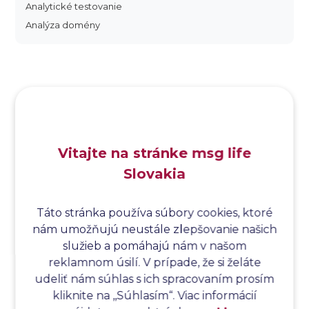
Analytické testovanie
Analýza domény
Analýza dopadu
Analýza funkčných bodov
Analýza hraničných hodnôt
Analýza koreňovej príčiny
Analýza podľa Paretovej metódy
Analýza príčin
Vitajte na stránke msg life
Analýza príčin a následkov
Slovakia
Analýza rizík
Analýza spôsobu a následkov poruchy
Analýza spôsobu a následkov zlyhania softvéru
Táto stránka používa súbory cookies, ktoré
nám umožňujú neustále zlepšovanie našich
Analýza stromu chýb
služieb a pomáhajú nám v našom
Analýza stromu chýb softvéru
reklamnom úsilí. V prípade, že si želáte
Analýza testovacieho bodu
udeliť nám súhlas s ich spracovaním prosím
Analýza toku riadenia
kliknite na ,,Súhlasím“. Viac informácií
Analýza toku údajov