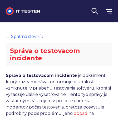
Manuálne testovanie
← Späť na slovník
Automatizované testovanie
Správa o testovacom
Performance testing
incidente
Interview otázky na pohovor
Správa o testovacom incidente
je dokument,
Slovník
ktorý zaznamenáva a informuje o udalosti
vzniknutej v priebehu testovania softvéru, ktorá si
Jazyk
vyžaduje ďalšie vyšetrovanie. Tento typ správy je
základným nástrojom v procese riadenia
incidentov počas testovania, pretože poskytuje
podrobný popis problému, jeho
dopad
na