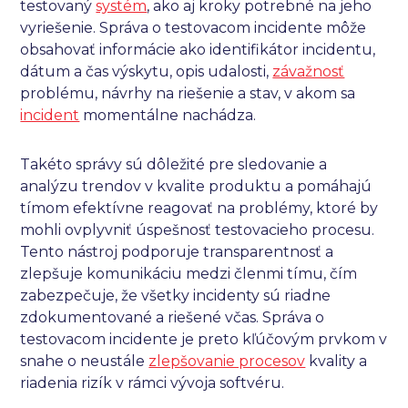
testovaný
systém
, ako aj kroky potrebné na jeho
vyriešenie. Správa o testovacom incidente môže
obsahovať informácie ako identifikátor incidentu,
dátum a čas výskytu, opis udalosti,
závažnosť
problému, návrhy na riešenie a stav, v akom sa
incident
momentálne nachádza.
Takéto správy sú dôležité pre sledovanie a
analýzu trendov v kvalite produktu a pomáhajú
tímom efektívne reagovať na problémy, ktoré by
mohli ovplyvniť úspešnosť testovacieho procesu.
Tento nástroj podporuje transparentnosť a
zlepšuje komunikáciu medzi členmi tímu, čím
zabezpečuje, že všetky incidenty sú riadne
zdokumentované a riešené včas. Správa o
testovacom incidente je preto kľúčovým prvkom v
snahe o neustále
zlepšovanie procesov
kvality a
riadenia rizík v rámci vývoja softvéru.