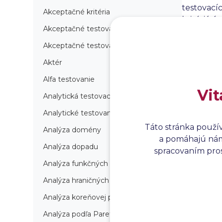
testovací
Akceptačné kritéria
kritériá ú
Akceptačné testovanie
potrebné 
životného
Akceptačné testovanie produkcie
Aktér
Alfa testovanie
Vit
Analytická testovacia stratégia
Analytické testovanie
Táto stránka použí
Analýza domény
a pomáhajú nám 
Analýza dopadu
spracovaním prosí
Analýza funkčných bodov
Analýza hraničných hodnôt
Analýza koreňovej príčiny
Analýza podľa Paretovej metódy