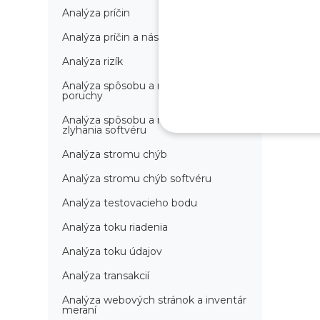
Analýza príčin
Analýza príčin a následkov
Analýza rizík
Analýza spôsobu a následkov
poruchy
Analýza spôsobu a následkov
zlyhania softvéru
Analýza stromu chýb
Analýza stromu chýb softvéru
Analýza testovacieho bodu
Analýza toku riadenia
Analýza toku údajov
Analýza transakcií
Analýza webových stránok a inventár
meraní