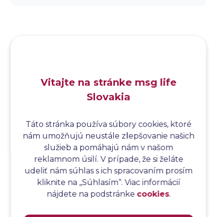
Analýza dopadu
Analýza funkčných bodov
Analýza hraničných hodnôt
Analýza koreňovej príčiny
Analýza podľa Paretovej metódy
Analýza príčin
Vitajte na stránke msg life
Analýza príčin a následkov
Slovakia
Analýza rizík
Analýza spôsobu a následkov poruchy
Analýza spôsobu a následkov zlyhania softvéru
Táto stránka používa súbory cookies, ktoré
nám umožňujú neustále zlepšovanie našich
Analýza stromu chýb
služieb a pomáhajú nám v našom
Analýza stromu chýb softvéru
reklamnom úsilí. V prípade, že si želáte
Analýza testovacieho bodu
udeliť nám súhlas s ich spracovaním prosím
Analýza toku riadenia
kliknite na ,,Súhlasím“. Viac informácií
Analýza toku údajov
nájdete na podstránke
cookies
.
Analýza transakcií
Analýza webových stránok a inventár meraní