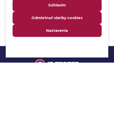
Súhlasím
Analyzátor
Analyzovateľnosť
Odmietnuť všetky cookies
Anomália
Anti-malvér
Nastavenia
Anti-vzor
Aplikačné programové rozhranie (API)
Architektúra automatizácie testovania
Atomická podmienka
Atraktivita
Audit
Impressum
Audit bezpečnosti
Autenticita
Ochrana osobných údajov
Automatizácia testovania
Cookies
Automatizácia vykonania testu
Cucumber tutoriál
Autorizácia
Beta testovanie
Manuálne testovanie