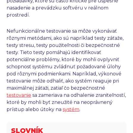
požiadavky, ktoré sú často kritické pre úspešné
nasadenie a prevádzku softvéru v reálnom
prostredí.
Nefunkcionálne testovanie sa môže vykonávať
rôznymi metódami, ako sú napríklad testy záťaže,
testy stresu, testy použiteľnosti či bezpečnostné
testy. Tieto testy pomáhajú identifikovať
potenciálne problémy, ktoré by mohli ovplyvniť
schopnosť systému zvládnuť požadované úlohy
pod rôznymi podmienkami. Napríklad, výkonové
testovanie môže odhaliť, ako systém reaguje pri
maximálnej záťaži, zatiaľ čo bezpečnostné
testovanie
sa zameriava na odhalenie zraniteľností,
ktoré by mohli byť zneužité na neoprávnený
prístup alebo útoky na
systém
.
SLOVNÍK