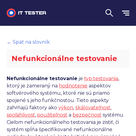
Manuálne testovanie
← Späť na slovník
Automatizované testovanie
Nefunkcionálne testovanie
Performance testing
Interview otázky na pohovor
Nefunkcionálne testovanie
je
typ testovania
,
ktorý je zameraný na
hodnotenie
aspektov
Slovník
softvérového systému, ktoré nie sú priamo
spojené s jeho funkčnosťou. Tieto aspekty
Jazyk
zahŕňajú faktory ako
výkon
,
škálovateľnosť
,
spoľahlivosť
,
použiteľnosť
a
bezpečnosť
systému.
Cieľom nefunkcionálneho testovania je zistiť, či
systém spĺňa špecifikované nefunkcionálne