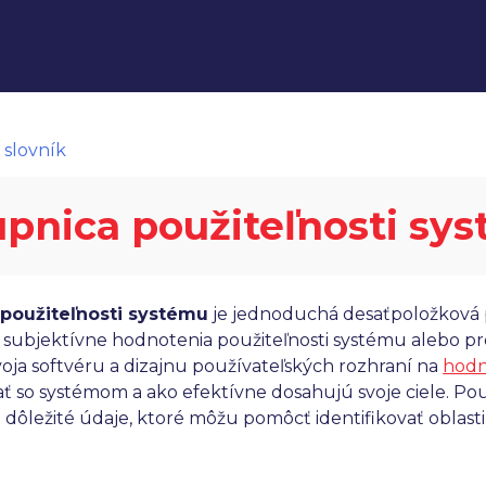
 slovník
upnica použiteľnosti sy
 použiteľnosti systému
je jednoduchá desaťpoložková p
 subjektívne hodnotenia použiteľnosti systému alebo pr
voja softvéru a dizajnu používateľských rozhraní na
hodn
ať so systémom a ako efektívne dosahujú svoje ciele. P
dôležité údaje, ktoré môžu pomôcť identifikovať oblasti 