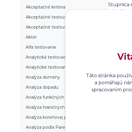
Stupnica 
Akceptačné kritéria
učenlivost
Akceptačné testovanie
kvantitatí
obzvlášť 
Akceptačné testovanie produkcie
produkt b
Aktér
Alfa testovanie
Vit
Analytická testovacia stratégia
Analytické testovanie
Táto stránka použí
Analýza domény
a pomáhajú nám 
Analýza dopadu
spracovaním prosí
Analýza funkčných bodov
Analýza hraničných hodnôt
Analýza koreňovej príčiny
Analýza podľa Paretovej metódy