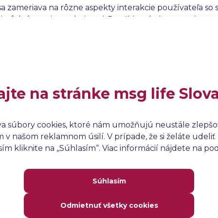
sa zameriava na rôzne aspekty interakcie používateľa so
i, efektívnosti a spokojnosti. Použitie takejto stupnice
vne údaje, ktoré sú neoceniteľné pri rozhodovaní o úpra
užitočný pri porovnávaní rôznych systémov alebo verzií 
ude najviac vyhovovať potrebám a očakávaniam používa
ajte na stránke msg life Slov
va súbory cookies, ktoré nám umožňujú neustále zlepšov
v našom reklamnom úsilí. V prípade, že si želáte udeliť 
m kliknite na ,,Súhlasím“. Viac informácií nájdete na p
Súhlasím
Odmietnuť všetky cookies