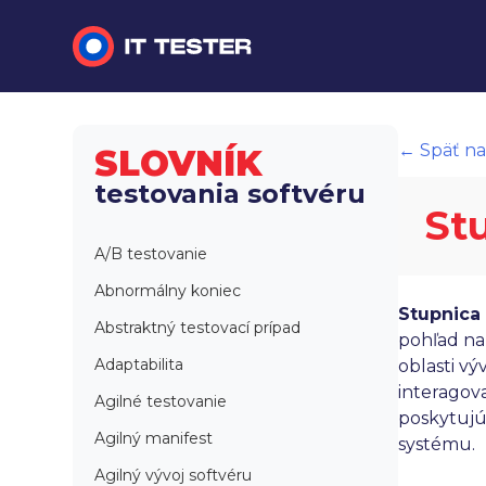
Manuálne testovanie
← Späť na
SLOVNÍK
Automatizované testovanie
testovania softvéru
St
Performance testing
A/B testovanie
Interview otázky na pohovor
Abnormálny koniec
Stupnica
Slovník
Abstraktný testovací prípad
pohľad na
Adaptabilita
oblasti vý
interagov
Agilné testovanie
poskytujú 
Agilný manifest
systému.
Agilný vývoj softvéru