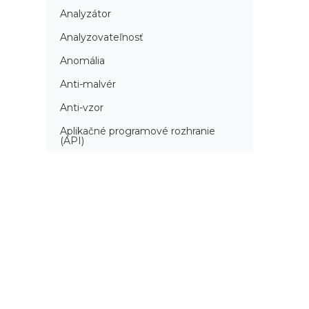
Analyzátor
Analyzovateľnosť
Anomália
Anti-malvér
Anti-vzor
Aplikačné programové rozhranie
(API)
Architektúra automatizácie
testovania
Atomická podmienka
Atraktivita
Audit
Audit bezpečnosti
Autenticita