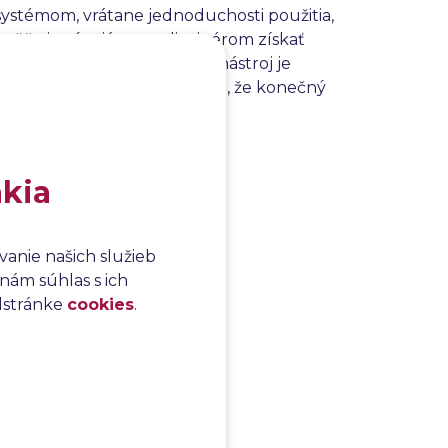
 systémom, vrátane jednoduchosti použitia,
 umožňuje vývojárom a dizajnérom získať
vách a vylepšeniach. Tento nástroj je
produktu, aby sa zabezpečilo, že konečný
teľov.
akia
anie našich služieb
nám súhlas s ich
odstránke
cookies
.