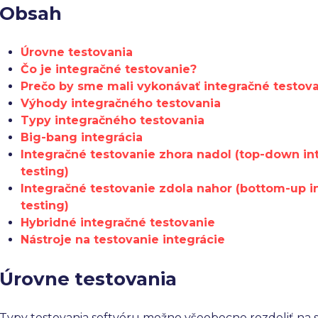
Obsah
Úrovne testovania
Čo je integračné testovanie?
Prečo by sme mali vykonávať integračné testov
Výhody integračného testovania
Typy integračného testovania
Big-bang integrácia
Integračné testovanie zhora nadol (top-down in
testing)
Integračné testovanie zdola nahor (bottom-up i
testing)
Hybridné integračné testovanie
Nástroje na testovanie integrácie
Úrovne testovania
Typy testovania softvéru možno všeobecne rozdeliť na s