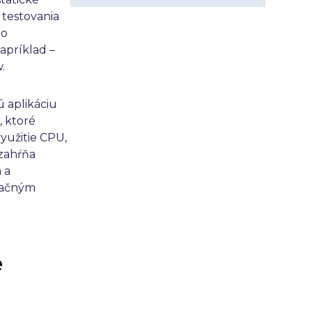
 testovania
ho
apríklad –
.
 aplikáciu
 ktoré
yužitie CPU,
 zahŕňa
 a
tačným