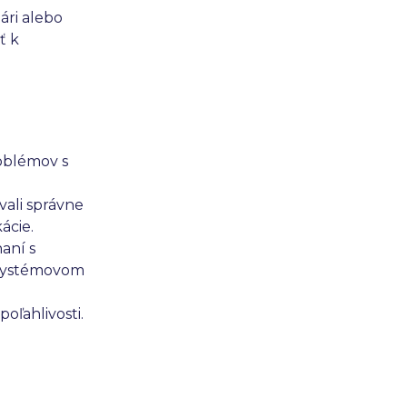
ári alebo
ť k
roblémov s
ali správne
ácie.
naní s
– systémovom
oľahlivosti.