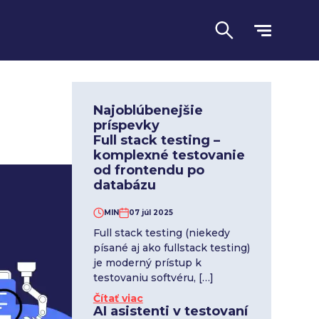
Najoblúbenejšie
príspevky
Full stack testing –
komplexné testovanie
od frontendu po
databázu
MIN
07 júl 2025
Full stack testing (niekedy
písané aj ako fullstack testing)
Jazyk
je moderný prístup k
testovaniu softvéru, […]
Čítať viac
AI asistenti v testovaní