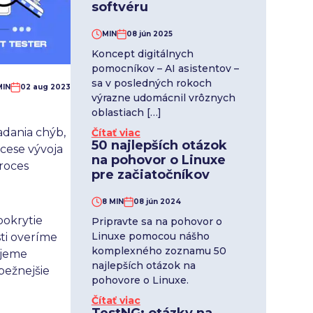
softvéru
MIN
08 jún 2025
Koncept digitálnych
pomocníkov – AI asistentov –
sa v posledných rokoch
MIN
02 aug 2023
výrazne udomácnil vrôznych
oblastiach […]
adania chýb,
Čítať viac
50 najlepších otázok
ocese vývoja
na pohovor o Linuxe
roces
pre začiatočníkov
8 MIN
08 jún 2024
pokrytie
Pripravte sa na pohovor o
Linuxe pomocou nášho
sti overíme
komplexného zoznamu 50
ujeme
najlepších otázok na
bežnejšie
pohovore o Linuxe.
Čítať viac