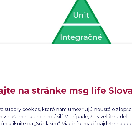
ajte na stránke msg life Slov
dynamické testovanie – úrovne
va súbory cookies, ktoré nám umožňujú neustále zlepšov
Unit testovanie
– Je to prvá úroveň testovania, pri ktore
v našom reklamnom úsilí. V prípade, že si želáte udeliť 
jednotlivé moduly alebo menšie stavebné bloky aplikáci
m kliknite na ,,Súhlasím“. Viac informácií nájdete na p
izolovane. Jeho výhodou je, že keďže sa zameriavame l
moduly, tak je jednoduchšie kompletne a vyčerpávajúc