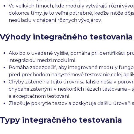
Vo veľkých tímoch, kde moduly vytvárajú rôzni vývoj
dokonca tímy, je to veľmi potrebné, keďže môže dôjs
nesúladu v chápaní rôznych vývojárov.
Výhody integračného testovania
Ako bolo uvedené vyššie, pomáha pri identifikácii p
integráciou medzi modulmi.
Pomáha zabezpečiť, aby integrované moduly fungov
pred prechodom na systémové testovanie celej aplik
Chyby zistené na tejto úrovni sa ľahšie riešia v porov
chybami zistenými v neskorších fázach testovania 
a akceptačnom testovaní.
Zlepšuje pokrytie testov a poskytuje ďalšiu úroveň sp
Typy integračného testovania