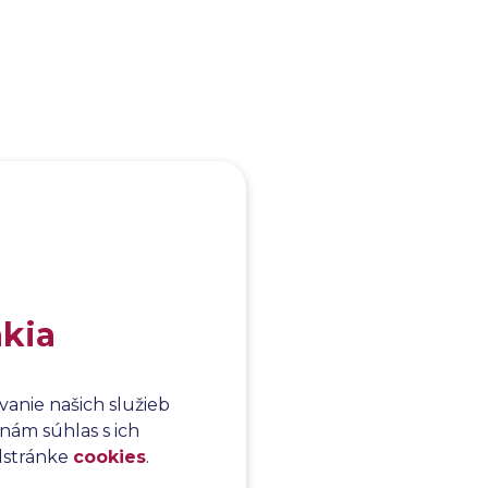
akia
anie našich služieb
j sa
nám súhlas s ich
e testujú
odstránke
cookies
.
en na menšie
o otestovať