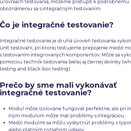
úrovniach testovania, môžeme pristúpiť k podrobnému
oboznámeniu sa s integračným testovaním.
Čo je integračné testovanie?
Integračné testovanie je druhá úroveň testovania vyko
unit testovaní, pri ktorej testujeme prepojenie medzi 
s testovaním integrovaných komponentov. Môže sa vyk
pomocou techník testovania bielej aj čiernej skrinky (wh
testing and black-box testing).
Prečo by sme mali vykonávať
integračné testovanie?
Modul môže izolovane fungovať perfektne, ale pri int
iným modulom môže mať problémy s integráciou.
Medzi modulmi sa môžu vyskytnúť problémy s typo
alebo platným rozsahom údajov.