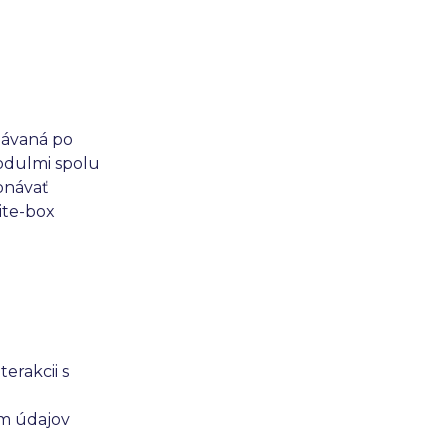
návaná po
modulmi spolu
onávať
ite-box
erakcii s
m údajov