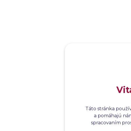
Vit
Táto stránka použí
a pomáhajú nám 
spracovaním prosí