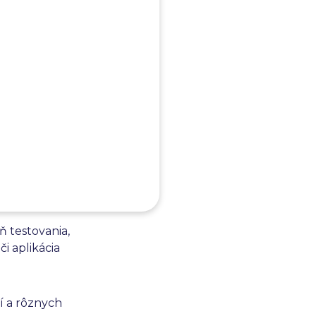
o rýchlo a
 ktorej sa
tegrovaných
torej sa
 pri
rany
ň testovania,
či aplikácia
í a rôznych