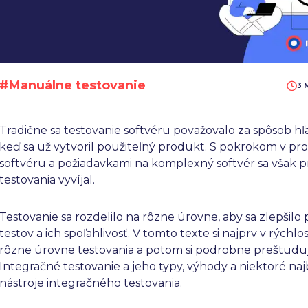
#Manuálne testovanie
3 
Tradične sa testovanie softvéru považovalo za spôsob hľ
keď sa už vytvoril použiteľný produkt. S pokrokom v pr
softvéru a požiadavkami na komplexný softvér sa však p
testovania vyvíjal.
Testovanie sa rozdelilo na rôzne úrovne, aby sa zlepšilo 
testov a ich spoľahlivosť. V tomto texte si najprv v rýchlo
rôzne úrovne testovania a potom si podrobne preštud
Integračné testovanie a jeho typy, výhody a niektoré naj
nástroje integračného testovania.