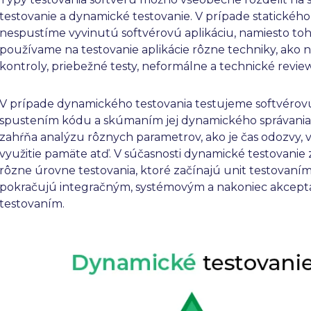
testovanie a dynamické testovanie. V prípade statického
nespustíme vyvinutú softvérovú aplikáciu, namiesto to
používame na testovanie aplikácie rôzne techniky, ako n
kontroly, priebežné testy, neformálne a technické review
V prípade dynamického testovania testujeme softvérovú
spustením kódu a skúmaním jej dynamického správania,
zahŕňa analýzu rôznych parametrov, ako je čas odozvy, v
využitie pamäte atď. V súčasnosti dynamické testovanie
rôzne úrovne testovania, ktoré začínajú unit testovaním
pokračujú integračným, systémovým a nakoniec akcep
testovaním.