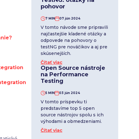
TestNG: otázky na
pohovor
7 MIN
07 jún 2024
V tomto návode sme pripravili
najčastejšie kladené otázky a
anie?
odpovede na pohovory o
testNG pre nováčikov a aj pre
skúsenejších.
Čítať viac
Open Source nástroje
tegration
na Performance
Testing
ntegration
5 MIN
03 jún 2024
V tomto príspevku ti
predstavíme top 5 open
source nástrojov spolu s ich
výhodami a obmedzeniami.
Čítať viac
tatické