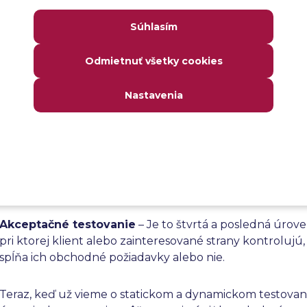
daný modul. Takisto chyby zistené na tejto úrovni možn
Súhlasím
jednoducho opraviť s menšími prostriedkami.
Odmietnuť všetky cookies
Integračné testovanie
– Ide o druhú úroveň testovania,
budeme venovať v tomto článku. Zahŕňa testovanie in
Nastavenia
modulov ako celku spolu s ich prepojením.
Systémové testovanie
– Tretia úroveň testovania, pri k
vykonáva end-to-end testovanie celej aplikácie. Pomáha
overovaní požiadaviek pred konečným testovaním zo st
zákazníka.
Akceptačné testovanie
– Je to štvrtá a posledná úrove
pri ktorej klient alebo zainteresované strany kontrolujú, 
spĺňa ich obchodné požiadavky alebo nie.
Teraz, keď už vieme o statickom a dynamickom testovan