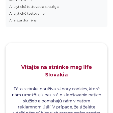
Analytická testovacia stratégia
Analytické testovanie
Analýza domény
Analýza dopadu
Analýza funkčných bodov
Analýza hraničných hodnôt
Analýza koreňovej príčiny
Analýza podľa Paretovej metódy
Analýza príčin
Vitajte na stránke msg life
Analýza príčin a následkov
Slovakia
Analýza rizík
Analýza spôsobu a následkov poruchy
Analýza spôsobu a následkov zlyhania softvéru
Táto stránka používa súbory cookies, ktoré
nám umožňujú neustále zlepšovanie našich
Analýza stromu chýb
služieb a pomáhajú nám v našom
Analýza stromu chýb softvéru
reklamnom úsilí. V prípade, že si želáte
Analýza testovacieho bodu