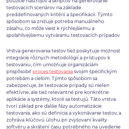
použitie nástrojov a skriptov na generovanie
testovacích scenárov na základe
preddefinovaných kritérií a špecifikácií. Týmto
spôsobom sa znižuje potreba manuálneho
zásahu, čo môže viesť k rýchlejšiemu a
spoľahlivejšiemu vytváraniu testovacích prípadov.
Vrstva generovania testov tiež poskytuje možnosť
integrácie rôznych metodológií a prístupov k
testovaniu, čím umožňuje organizáciám
prispôsobiť
proces testovania
svojim špecifickým
potrebám a cieľom. Týmto spôsobom sa
zabezpečuje, že testovacie prípady sú nielen
efektívne, ale tiež relevantné pre konkrétne
aplikácie a systémy, ktoré sa testujú. Táto vrstva
tvorí základ pre ďalšie fázy automatizácie
testovania, ako sú definícia a vykonávanie testov, a
zohráva kľúčovú úlohu pri zvyšovaní kvality
softvéru a skrátení času potrebného na uvedenie