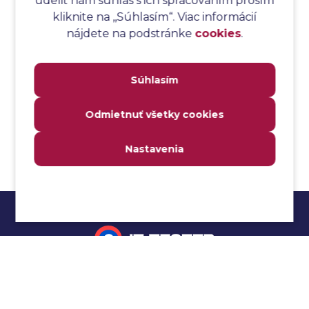
udeliť nám súhlas s ich spracovaním prosím
Analýza toku riadenia
kliknite na ,,Súhlasím“. Viac informácií
Analýza toku údajov
nájdete na podstránke
cookies
.
Analýza transakcií
Analýza webových stránok a inventár meraní
Súhlasím
Analyzátor
Analyzovateľnosť
Odmietnuť všetky cookies
Anomália
Anti-malvér
Nastavenia
Anti-vzor
Aplikačné programové rozhranie (API)
Architektúra automatizácie testovania
Atomická podmienka
Atraktivita
Audit
Impressum
Audit bezpečnosti
Autenticita
Ochrana osobných údajov
Automatizácia testovania