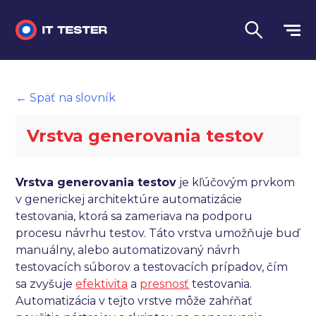
Manuálne testovanie
← Späť na slovník
Automatizované testovanie
Vrstva generovania testov
Performance testing
Interview otázky na pohovor
Vrstva generovania testov
je kľúčovým prvkom
v generickej architektúre automatizácie
Slovník
testovania, ktorá sa zameriava na podporu
procesu návrhu testov. Táto vrstva umožňuje buď
Jazyk
manuálny, alebo automatizovaný návrh
testovacích súborov a testovacích prípadov, čím
sa zvyšuje
efektivita
a
presnosť
testovania.
Automatizácia v tejto vrstve môže zahŕňať