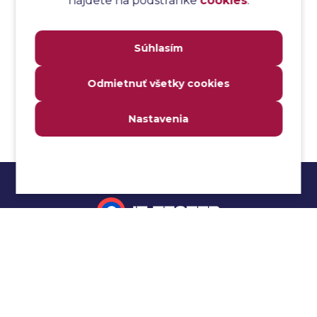
nájdete na podstránke
cookies
.
Analýza transakcií
Analýza webových stránok a inventár meraní
Súhlasím
Analyzátor
Analyzovateľnosť
Odmietnuť všetky cookies
Anomália
Anti-malvér
Nastavenia
Anti-vzor
Aplikačné programové rozhranie (API)
Architektúra automatizácie testovania
Atomická podmienka
Atraktivita
Audit
Impressum
Audit bezpečnosti
Autenticita
Ochrana osobných údajov
Automatizácia testovania
Cookies
Automatizácia vykonania testu
Cucumber tutoriál