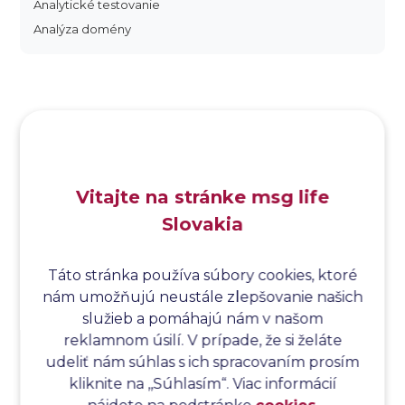
Analytické testovanie
Analýza domény
Analýza dopadu
Analýza funkčných bodov
Analýza hraničných hodnôt
Analýza koreňovej príčiny
Analýza podľa Paretovej metódy
Analýza príčin
Vitajte na stránke msg life
Analýza príčin a následkov
Slovakia
Analýza rizík
Analýza spôsobu a následkov poruchy
Analýza spôsobu a následkov zlyhania softvéru
Táto stránka používa súbory cookies, ktoré
nám umožňujú neustále zlepšovanie našich
Analýza stromu chýb
služieb a pomáhajú nám v našom
Analýza stromu chýb softvéru
reklamnom úsilí. V prípade, že si želáte
Analýza testovacieho bodu
udeliť nám súhlas s ich spracovaním prosím
Analýza toku riadenia
kliknite na ,,Súhlasím“. Viac informácií
Analýza toku údajov