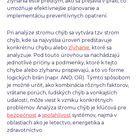
zlyhania ešte predtým, ako sa prejavia v praxi, čo
umožňuje efektívnejšie plánovanie a
implementáciu preventívnych opatrení.
Pri analýze stromu chýb sa vytvára tzv. strom
chýb, kde sa najvyššia úroveň predstavuje
konkrétnu chybu alebo
zlyhanie
, ktoré sa
analyzuje. Pod touto úrovňou sa nachádzajú
jednotlivé príčiny a podmienky, ktoré k tejto
chybe alebo zlyhaniu prispievajú, a to vo forme
logických brán (napr. AND, OR). Týmto spôsobom
je možné určiť, ako kombinácia rôznych faktorov,
vrátane porúch, ľudských chýb a vonkajších
udalostí, môže viesť k vzniku konkrétnych
problémov. Analýza stromu chýb je kľúčová pre
bezpečnosť
a
spoľahlivosť
systémov, najmä v
oblastiach ako je letectvo, energetika a
zdravotníctvo.