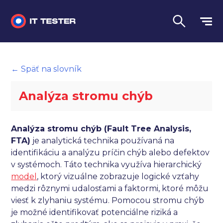
Manuálne testovanie
← Späť na slovník
Automatizované testovanie
Analýza stromu chýb
Performance testing
Interview otázky na pohovor
Analýza stromu chýb (Fault Tree Analysis,
FTA)
je analytická technika používaná na
Slovník
identifikáciu a analýzu príčin chýb alebo defektov
v systémoch. Táto technika využíva hierarchický
Jazyk
model
, ktorý vizuálne zobrazuje logické vzťahy
medzi rôznymi udalosťami a faktormi, ktoré môžu
viesť k zlyhaniu systému. Pomocou stromu chýb
je možné identifikovať potenciálne riziká a