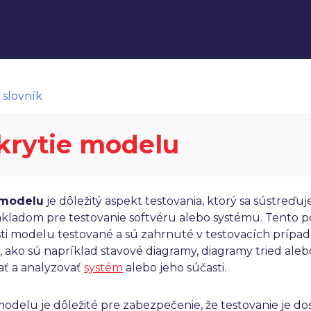
 slovník
krytie modelu
 modelu
je dôležitý aspekt testovania, ktorý sa sústreď
základom pre testovanie softvéru alebo systému. Tento p
sti modelu testované a sú zahrnuté v testovacích prípa
e, ako sú napríklad stavové diagramy, diagramy tried ale
ať a analyzovať
systém
alebo jeho súčasti.
modelu je dôležité pre zabezpečenie, že testovanie je d