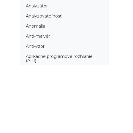
Analyzátor
Analyzovateľnosť
Anomália
Anti-malvér
Anti-vzor
Aplikačné programové rozhranie
(API)
Architektúra automatizácie
testovania
Atomická podmienka
Atraktivita
Audit
Audit bezpečnosti
Autenticita