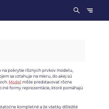
uje na pokrytie rôznych prvkov modelu,
ojem sa vzťahuje na mieru, do akej sú
doch.
Model
môže predstavovať rôzne
Jazyk
bo iné formy reprezentácie, ktoré pomáhajú
ostatočne kompletné a že všetky dôležité