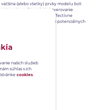
väčšina (alebo všetky) prvky modelu boli
u. V praxi to môže zahŕňať overovanie
plyvniť
správanie
systému. Effectívne
e
, ktoré pomáha v identifikácii potenciálnych
akia
anie našich služieb
nám súhlas s ich
odstránke
cookies
.