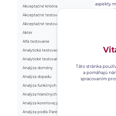
aspekty m
Akceptačné kritéria
testované
Akceptačné testovanie
rôznych s
pokrytie 
Akceptačné testovanie produkcie
rizík a p
Aktér
Alfa testovanie
Vit
Analytická testovacia stratégia
Analytické testovanie
Táto stránka použí
Analýza domény
a pomáhajú nám 
Analýza dopadu
spracovaním prosí
Analýza funkčných bodov
Analýza hraničných hodnôt
Analýza koreňovej príčiny
Analýza podľa Paretovej metódy