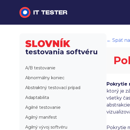
Manuálne testovanie
← Späť na
SLOVNÍK
Automatizované testovanie
testovania softvéru
Po
Performance testing
A/B testovanie
Interview otázky na pohovor
Abnormálny koniec
Pokrytie
Slovník
Abstraktný testovací prípad
ktorý je 
Adaptabilita
všetky ča
abstrakci
Agilné testovanie
vizualizov
Agilný manifest
Agilný vývoj softvéru
Pokrytie 