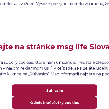
odelu sú zvážené. Vysoké pokrytie modelu znamená, že 
, čo pomáha odhaľovať chyby a zlepšovať kvalitu softvér
tavov, prechodov, interakcií a podmienok, ktoré môžu ov
modelu je základom pre dôkladné a efektívne
testovani
roblémov pred nasadením softvéru do produkcie.
ajte na stránke msg life Slov
va súbory cookies, ktoré nám umožňujú neustále zlepšov
v našom reklamnom úsilí. V prípade, že si želáte udeliť 
m kliknite na ,,Súhlasím“. Viac informácií nájdete na p
Súhlasím
Odmietnuť všetky cookies