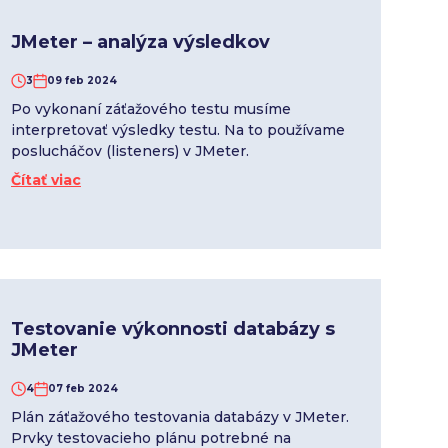
JMeter – analýza výsledkov
3
09 feb 2024
Po vykonaní záťažového testu musíme
interpretovať výsledky testu. Na to používame
poslucháčov (listeners) v JMeter.
Čítať viac
Testovanie výkonnosti databázy s
JMeter
4
07 feb 2024
Plán záťažového testovania databázy v JMeter.
Prvky testovacieho plánu potrebné na