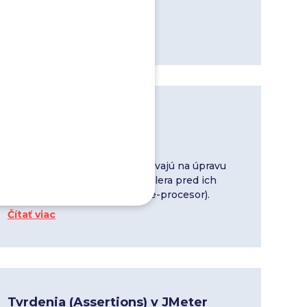
Čítať viac
Preprocesory JMeter
3
09 jan 2024
Prvky preprocessors sa používajú na úpravu
požiadaviek (requestov) samplera pred ich
spracovaním (odtiaľ názov pre-procesor).
Čítať viac
Tvrdenia (Assertions) v JMeter