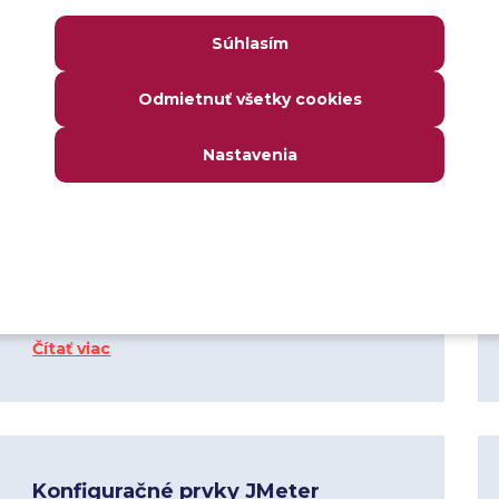
Server)
Súhlasím
Čítať viac
Odmietnuť všetky cookies
Nastavenia
Postprocesory JMeter
4
11 jan 2024
Postprocesory sú prvky plánu testovania,
ktoré sa používajú na vykonanie určitých
úkonov po spracovaní požiadavky samplera.
Čítať viac
Konfiguračné prvky JMeter