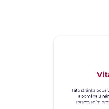
Vit
Táto stránka použí
a pomáhajú nám 
spracovaním prosí