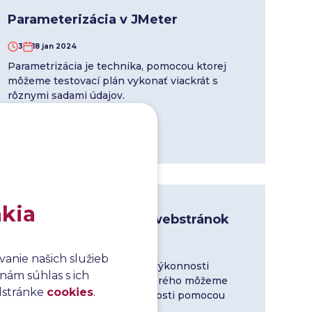
Parameterizácia v JMeter
3
18 jan 2024
Parametrizácia je technika, pomocou ktorej
môžeme testovací plán vykonať viackrát s
rôznymi sadami údajov.
Čítať viac
akia
Performance testing webstránok
4
12 jan 2024
anie našich služieb
Vytvorenie plánu testovania výkonnosti
nám súhlas s ich
webových aplikácií, vďaka ktorého môžeme
odstránke
cookies
.
vykonávať testovanie výkonnosti pomocou
JMeter.