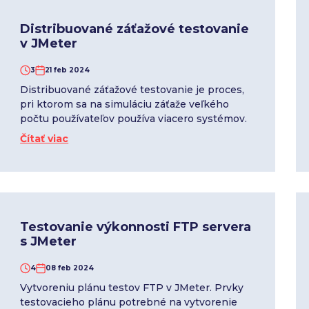
Distribuované záťažové testovanie
v JMeter
3
21 feb 2024
Distribuované záťažové testovanie je proces,
pri ktorom sa na simuláciu záťaže veľkého
počtu používateľov používa viacero systémov.
Čítať viac
Testovanie výkonnosti FTP servera
s JMeter
4
08 feb 2024
Vytvoreniu plánu testov FTP v JMeter. Prvky
testovacieho plánu potrebné na vytvorenie