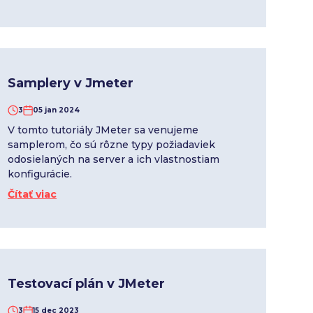
Samplery v Jmeter
3
05 jan 2024
V tomto tutoriály JMeter sa venujeme
samplerom, čo sú rôzne typy požiadaviek
odosielaných na server a ich vlastnostiam
konfigurácie.
Čítať viac
Testovací plán v JMeter
3
15 dec 2023