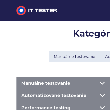
Manuálne testovanie
Kategór
Automatizované testovanie
Performance testing
Manuálne testovanie
Au
Interview otázky na pohovor
Slovník
Manuálne testovanie
Automatizované testovanie
Performance testing