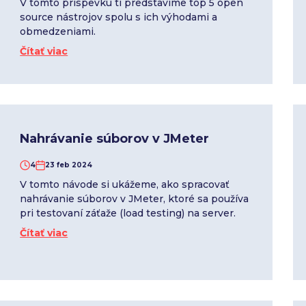
V tomto príspevku ti predstavíme top 5 open
source nástrojov spolu s ich výhodami a
obmedzeniami.
Čítať viac
Nahrávanie súborov v JMeter
4
23 feb 2024
V tomto návode si ukážeme, ako spracovať
nahrávanie súborov v JMeter, ktoré sa používa
pri testovaní záťaže (load testing) na server.
Čítať viac