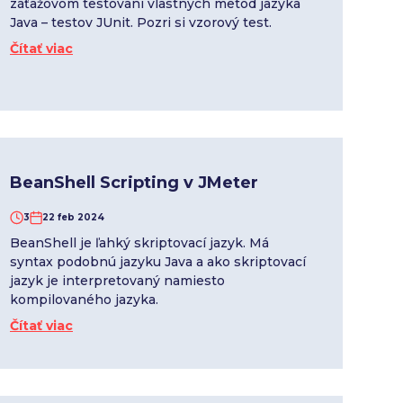
záťažovom testovaní vlastných metód jazyka
Java – testov JUnit. Pozri si vzorový test.
Čítať viac
BeanShell Scripting v JMeter
3
22 feb 2024
BeanShell je ľahký skriptovací jazyk. Má
syntax podobnú jazyku Java a ako skriptovací
jazyk je interpretovaný namiesto
kompilovaného jazyka.
Čítať viac