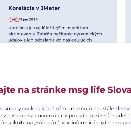
Korelácia v JMeter
4
19 jan 2024
Korelácia je najdôležitejším aspektom
skriptovania. Zahŕňa načítanie dynamických
údajov a ich odoslanie do nasledujúcich
požiadaviek.
Čítať viac
ajte na stránke msg life Slov
Zaznamenávanie a prehrávanie
skriptov v JMeter
va súbory cookies, ktoré nám umožňujú neustále zlepšov
6
12 jan 2024
v našom reklamnom úsilí. V prípade, že si želáte udeliť 
Zaznamenávaniu požiadaviek HTTP alebo
m kliknite na ,,Súhlasím“. Viac informácií nájdete na p
HTTPS v programe JMeter pomocou nástroja
HTTP(S) Test Script Recorder (alebo Proxy