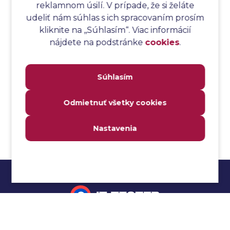
reklamnom úsilí. V prípade, že si želáte
Analýza testovacieho bodu
udeliť nám súhlas s ich spracovaním prosím
Analýza toku riadenia
kliknite na ,,Súhlasím“. Viac informácií
Analýza toku údajov
nájdete na podstránke
cookies
.
Analýza transakcií
Analýza webových stránok a inventár meraní
Súhlasím
Analyzátor
Analyzovateľnosť
Odmietnuť všetky cookies
Anomália
Anti-malvér
Nastavenia
Anti-vzor
Aplikačné programové rozhranie (API)
Architektúra automatizácie testovania
Atomická podmienka
Atraktivita
Audit
Impressum
Audit bezpečnosti