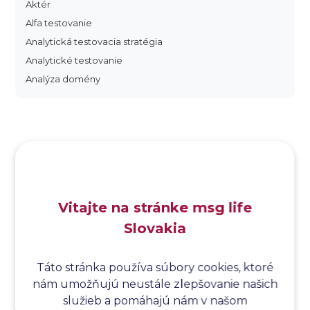
Aktér
Alfa testovanie
Analytická testovacia stratégia
Analytické testovanie
Analýza domény
Analýza dopadu
Analýza funkčných bodov
Analýza hraničných hodnôt
Analýza koreňovej príčiny
Analýza podľa Paretovej metódy
Analýza príčin
Vitajte na stránke msg life
Analýza príčin a následkov
Slovakia
Analýza rizík
Analýza spôsobu a následkov poruchy
Analýza spôsobu a následkov zlyhania softvéru
Táto stránka používa súbory cookies, ktoré
nám umožňujú neustále zlepšovanie našich
Analýza stromu chýb
služieb a pomáhajú nám v našom
Analýza stromu chýb softvéru