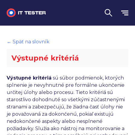
Manuálne testovanie
← Späť na slovník
Automatizované testovanie
Výstupné kritériá
Performance testing
Interview otázky na pohovor
Výstupné kritériá
sú súbor podmienok, ktorých
splnenie je nevyhnutné pre formálne ukončenie
Slovník
určitej úlohy alebo procesu. Tieto kritériá sú
starostlivo dohodnuté so všetkými zúčastnenými
Jazyk
stranami a zabezpečujú, že žiadna časť úlohy nie
je považovaná za dokončenú, pokiaľ existujú
nedokončené aspekty alebo nesplnené
požiadavky. Služia ako nástroj na monitorovanie a