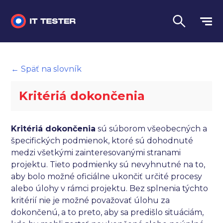
Manuálne testovanie
← Späť na slovník
Automatizované testovanie
Kritériá dokončenia
Performance testing
Interview otázky na pohovor
Kritériá dokončenia
sú súborom všeobecných a
špecifických podmienok, ktoré sú dohodnuté
Slovník
medzi všetkými zainteresovanými stranami
projektu. Tieto podmienky sú nevyhnutné na to,
Jazyk
aby bolo možné oficiálne ukončiť určité procesy
alebo úlohy v rámci projektu. Bez splnenia týchto
kritérií nie je možné považovať úlohu za
dokončenú, a to preto, aby sa predišlo situáciám,