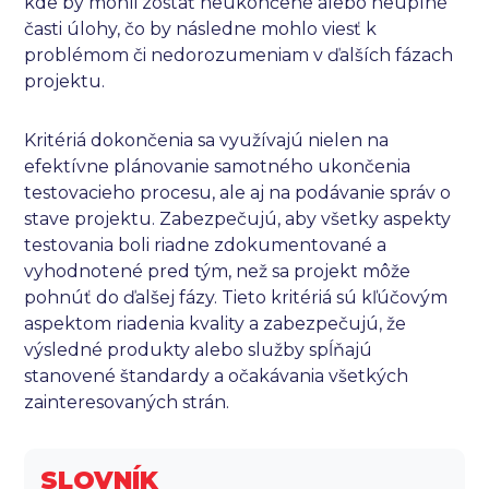
kde by mohli zostať neukončené alebo neúplné
časti úlohy, čo by následne mohlo viesť k
problémom či nedorozumeniam v ďalších fázach
projektu.
Kritériá dokončenia sa využívajú nielen na
efektívne plánovanie samotného ukončenia
testovacieho procesu, ale aj na podávanie správ o
stave projektu. Zabezpečujú, aby všetky aspekty
testovania boli riadne zdokumentované a
vyhodnotené pred tým, než sa projekt môže
pohnúť do ďalšej fázy. Tieto kritériá sú kľúčovým
aspektom riadenia kvality a zabezpečujú, že
výsledné produkty alebo služby spĺňajú
stanovené štandardy a očakávania všetkých
zainteresovaných strán.
SLOVNÍK