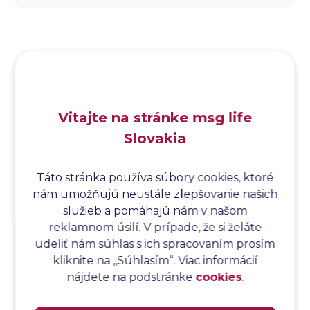
Analýza dopadu
Analýza funkčných bodov
Analýza hraničných hodnôt
Analýza koreňovej príčiny
Analýza podľa Paretovej metódy
Analýza príčin
Vitajte na stránke msg life
Analýza príčin a následkov
Slovakia
Analýza rizík
Analýza spôsobu a následkov poruchy
Analýza spôsobu a následkov zlyhania softvéru
Táto stránka používa súbory cookies, ktoré
nám umožňujú neustále zlepšovanie našich
Analýza stromu chýb
služieb a pomáhajú nám v našom
Analýza stromu chýb softvéru
reklamnom úsilí. V prípade, že si želáte
Analýza testovacieho bodu
udeliť nám súhlas s ich spracovaním prosím
Analýza toku riadenia
kliknite na ,,Súhlasím“. Viac informácií
Analýza toku údajov
nájdete na podstránke
cookies
.
Analýza transakcií
Analýza webových stránok a inventár meraní