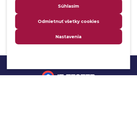
Súhlasím
Analyzátor
Analyzovateľnosť
Odmietnuť všetky cookies
Anomália
Anti-malvér
Nastavenia
Anti-vzor
Aplikačné programové rozhranie (API)
Architektúra automatizácie testovania
Atomická podmienka
Atraktivita
Audit
Impressum
Audit bezpečnosti
Autenticita
Ochrana osobných údajov
Automatizácia testovania
Cookies
Automatizácia vykonania testu
Cucumber tutoriál
Autorizácia
Beta testovanie
Manuálne testovanie