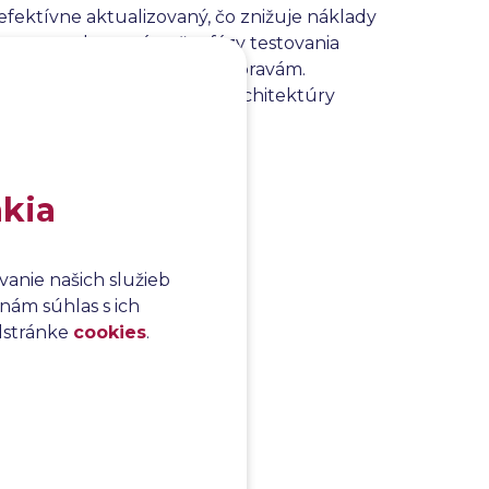
fektívne aktualizovaný, čo znižuje náklady
často posudzovaná počas fázy testovania
y mohli brániť efektívnym úpravám.
ie na zlepšenie návrhu a architektúry
ftvérových produktov.
akia
anie našich služieb
nám súhlas s ich
odstránke
cookies
.