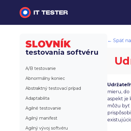
Manuálne testovanie
← Späť na
SLOVNÍK
Automatizované testovanie
testovania softvéru
Ud
Performance testing
A/B testovanie
Interview otázky na pohovor
Abnormálny koniec
Udržateľ
Slovník
Abstraktný testovací prípad
mieru, do
Adaptabilita
aspekt je 
môžu byť 
Agilné testovanie
prispôsob
Agilný manifest
existujúci
Agilný vývoj softvéru