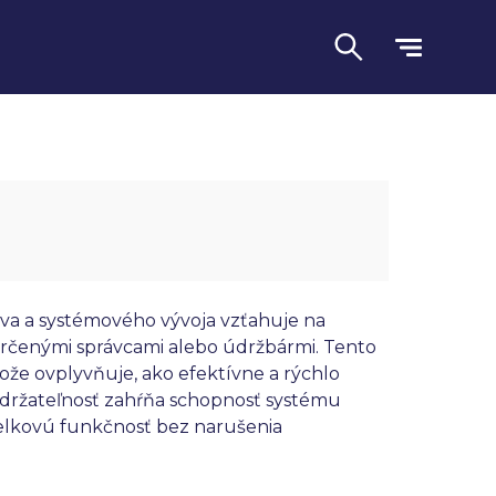
stva a systémového vývoja vzťahuje na
rčenými správcami alebo údržbármi. Tento
tože ovplyvňuje, ako efektívne a rýchlo
Jazyk
Udržateľnosť zahŕňa schopnosť systému
celkovú funkčnosť bez narušenia