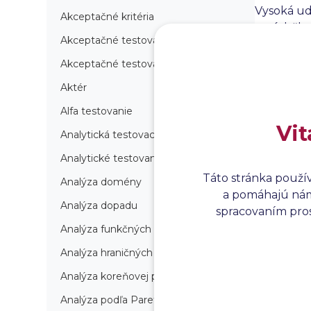
Vysoká ud
Akceptačné kritéria
na údržbu
Akceptačné testovanie
údržby, č
Poskytuje
Akceptačné testovanie produkcie
systémov,
Aktér
Alfa testovanie
Vit
Analytická testovacia stratégia
Analytické testovanie
Táto stránka použí
Analýza domény
a pomáhajú nám 
Analýza dopadu
spracovaním prosí
Analýza funkčných bodov
Analýza hraničných hodnôt
Analýza koreňovej príčiny
Analýza podľa Paretovej metódy