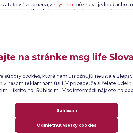
ržateľnosť znamená, že
systém
môže byť jednoducho a e
 a zvyšuje celkovú životnosť softvéru. Udržateľnosť je 
o pomáha identifikovať potenciálne úzke miesta, ktoré b
 tak organizáciám a vývojovým tímom potrebné informác
 čím sa zabezpečuje dlhodobá
efektivita
a
spoľahlivosť
so
ajte na stránke msg life Slov
va súbory cookies, ktoré nám umožňujú neustále zlepšov
v našom reklamnom úsilí. V prípade, že si želáte udeliť 
m kliknite na ,,Súhlasím“. Viac informácií nájdete na p
Súhlasím
Odmietnuť všetky cookies