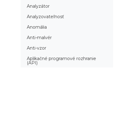
Analyzátor
Analyzovateľnosť
Anomália
Anti-malvér
Anti-vzor
Aplikačné programové rozhranie
(API)
Architektúra automatizácie
testovania
Atomická podmienka
Atraktivita
Audit
Audit bezpečnosti
Autenticita