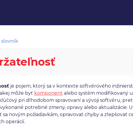
 slovník
ržateľnosť
nosť
je pojem, ktorý sa v kontexte softvérového inžinier
 akej môže byť
komponent
alebo systém modifikovaný u
kľúčový pri dlhodobom spravovaní a vývoji softvéru, pre
vykonané potrebné zmeny, opravy alebo aktualizácie. 
iť sa novým požiadavkám, opravovať chyby a zlepšovať 
ch operácií.