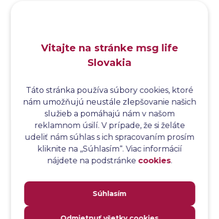
Analýza koreňovej príčiny
Analýza podľa Paretovej metódy
Analýza príčin
Vitajte na stránke msg life
Analýza príčin a následkov
Slovakia
Analýza rizík
Analýza spôsobu a následkov poruchy
Analýza spôsobu a následkov zlyhania softvéru
Táto stránka používa súbory cookies, ktoré
nám umožňujú neustále zlepšovanie našich
Analýza stromu chýb
služieb a pomáhajú nám v našom
Analýza stromu chýb softvéru
reklamnom úsilí. V prípade, že si želáte
Analýza testovacieho bodu
udeliť nám súhlas s ich spracovaním prosím
Analýza toku riadenia
kliknite na ,,Súhlasím“. Viac informácií
Analýza toku údajov
nájdete na podstránke
cookies
.
Analýza transakcií
Analýza webových stránok a inventár meraní
Súhlasím
Analyzátor
Analyzovateľnosť
Odmietnuť všetky cookies