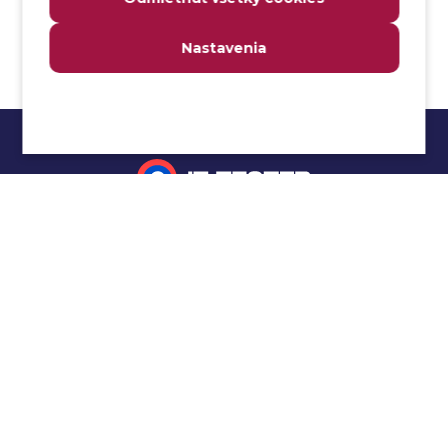
Anomália
Anti-malvér
Nastavenia
Anti-vzor
Aplikačné programové rozhranie (API)
Architektúra automatizácie testovania
Atomická podmienka
Atraktivita
Audit
Impressum
Audit bezpečnosti
Autenticita
Ochrana osobných údajov
Automatizácia testovania
Cookies
Automatizácia vykonania testu
Cucumber tutoriál
Autorizácia
Beta testovanie
Manuálne testovanie
Bezpečnosť
Selenium tutoriál
Bezpečnosť informácií
Jmeter tutoriál
Bezpečnostná politika