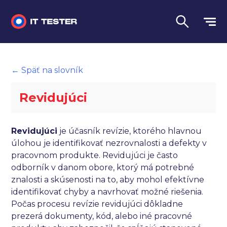
Manuálne testovanie
← Späť na slovník
Automatizované testovanie
Revidujúci
Performance testing
Interview otázky na pohovor
Revidujúci
je účasník revízie, ktorého hlavnou
úlohou je identifikovať nezrovnalosti a defekty v
Slovník
pracovnom produkte. Revidujúci je často
odborník v danom obore, ktorý má potrebné
Jazyk
znalosti a skúsenosti na to, aby mohol efektívne
identifikovať chyby a navrhovať možné riešenia.
Počas procesu revízie revidujúci dôkladne
prezerá dokumenty, kód, alebo iné pracovné