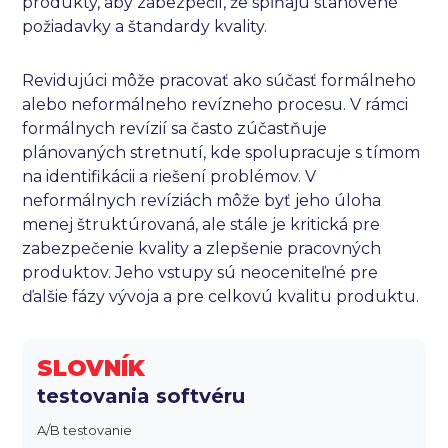
produkty, aby zabezpečil, že spĺňajú stanovené
požiadavky a štandardy kvality.
Revidujúci môže pracovať ako súčasť formálneho
alebo neformálneho revízneho procesu. V rámci
formálnych revízií sa často zúčastňuje
plánovaných stretnutí, kde spolupracuje s tímom
na identifikácii a riešení problémov. V
neformálnych revíziách môže byť jeho úloha
menej štruktúrovaná, ale stále je kritická pre
zabezpečenie kvality a zlepšenie pracovných
produktov. Jeho vstupy sú neoceniteľné pre
ďalšie fázy vývoja a pre celkovú kvalitu produktu.
SLOVNÍK
testovania softvéru
A/B testovanie