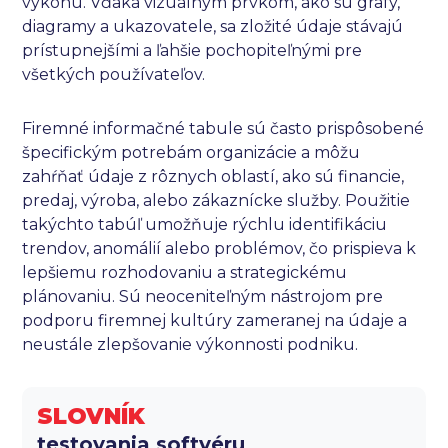
výkonu. Vďaka vizuálnym prvkom, ako sú grafy,
diagramy a ukazovatele, sa zložité údaje stávajú
prístupnejšími a ľahšie pochopiteľnými pre
všetkých používateľov.
Firemné informačné tabule sú často prispôsobené
špecifickým potrebám organizácie a môžu
zahŕňať údaje z rôznych oblastí, ako sú financie,
predaj, výroba, alebo zákaznícke služby. Použitie
takýchto tabúľ umožňuje rýchlu identifikáciu
trendov, anomálií alebo problémov, čo prispieva k
lepšiemu rozhodovaniu a strategickému
plánovaniu. Sú neoceniteľným nástrojom pre
podporu firemnej kultúry zameranej na údaje a
neustále zlepšovanie výkonnosti podniku.
SLOVNÍK
testovania softvéru