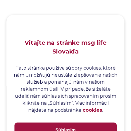
Analýza funkčných bodov
Analýza hraničných hodnôt
Analýza koreňovej príčiny
Analýza podľa Paretovej metódy
Analýza príčin
Vitajte na stránke msg life
Analýza príčin a následkov
Slovakia
Analýza rizík
Analýza spôsobu a následkov poruchy
Analýza spôsobu a následkov zlyhania softvéru
Táto stránka používa súbory cookies, ktoré
nám umožňujú neustále zlepšovanie našich
Analýza stromu chýb
služieb a pomáhajú nám v našom
Analýza stromu chýb softvéru
reklamnom úsilí. V prípade, že si želáte
Analýza testovacieho bodu
udeliť nám súhlas s ich spracovaním prosím
Analýza toku riadenia
kliknite na ,,Súhlasím“. Viac informácií
Analýza toku údajov
nájdete na podstránke
cookies
.
Analýza transakcií
Analýza webových stránok a inventár meraní
Súhlasím
Analyzátor