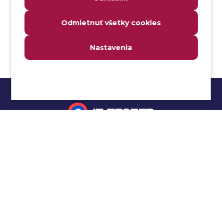
Analyzovateľnosť
Odmietnuť všetky cookies
Anomália
Anti-malvér
Nastavenia
Anti-vzor
Aplikačné programové rozhranie (API)
Architektúra automatizácie testovania
Atomická podmienka
Atraktivita
Audit
Impressum
Audit bezpečnosti
Autenticita
Ochrana osobných údajov
Automatizácia testovania
Cookies
Automatizácia vykonania testu
Cucumber tutoriál
Autorizácia
Beta testovanie
Manuálne testovanie
Bezpečnosť
Selenium tutoriál