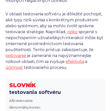
možných negatívnych účinkov.
V oblasti testovania softvéru je dôležité pochopiť,
aké typy rizík súvisia s konkrétnym produktom
alebo systémom, aby sa mohlo zvoliť správne
testovacie stratégie. Napríklad,
riziko
spojené s
nepochopením užívateľských interakcií môže byť
zmiernené prostredníctvom testovania
použiteľnosti. Tento prístup zabezpečuje, že
testovanie
je zamerané na najvýznamnejšie
rizikové oblasti, čím sa zvyšuje
efektivita
a
účinnosť
testovacieho procesu.
SLOVNÍK
testovania softvéru
A/B testovanie
Abnormálny koniec