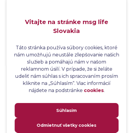
Analýza podľa Paretovej metódy
Analýza príčin
Vitajte na stránke msg life
Analýza príčin a následkov
Slovakia
Analýza rizík
Analýza spôsobu a následkov poruchy
Analýza spôsobu a následkov zlyhania softvéru
Táto stránka používa súbory cookies, ktoré
nám umožňujú neustále zlepšovanie našich
Analýza stromu chýb
služieb a pomáhajú nám v našom
Analýza stromu chýb softvéru
reklamnom úsilí. V prípade, že si želáte
Analýza testovacieho bodu
udeliť nám súhlas s ich spracovaním prosím
Analýza toku riadenia
kliknite na ,,Súhlasím“. Viac informácií
Analýza toku údajov
nájdete na podstránke
cookies
.
Analýza transakcií
Analýza webových stránok a inventár meraní
Súhlasím
Analyzátor
Analyzovateľnosť
Odmietnuť všetky cookies
Anomália