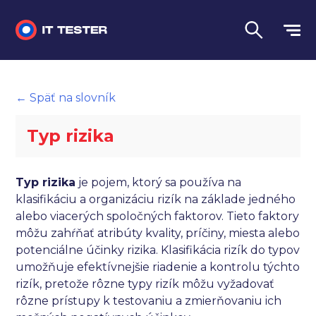
Manuálne testovanie
← Späť na slovník
Automatizované testovanie
Typ rizika
Performance testing
Interview otázky na pohovor
Typ rizika
je pojem, ktorý sa používa na
klasifikáciu a organizáciu rizík na základe jedného
Slovník
alebo viacerých spoločných faktorov. Tieto faktory
môžu zahŕňať atribúty kvality, príčiny, miesta alebo
Jazyk
potenciálne účinky rizika. Klasifikácia rizík do typov
umožňuje efektívnejšie riadenie a kontrolu týchto
rizík, pretože rôzne typy rizík môžu vyžadovať
rôzne prístupy k testovaniu a zmierňovaniu ich