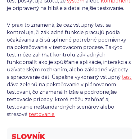
test poskytuje istotu, že
systém
alebo
komponent
je pripravený na hlbšie a detailnejšie testovanie.
V praxi to znamená, že cez vstupný test sa
kontroluje, či základné funkcie pracujú podľa
očakávania a či sú splnené potrebné podmienky
na pokračovanie v testovacom procese. Takýto
test môže zahŕňať kontrolu základných
funkcionalít ako je spúšťanie aplikácie, interakcia s
užívateľským rozhraním, alebo základné výpočty
a spracovanie dát. Úspešne vykonaný vstupný
test
dáva zelenú na pokračovanie v plánovanom
testovaní, čo znamená hlbšie a podrobnejšie
testovacie prípady, ktoré môžu zahŕňať aj
testovanie neštandardných scenárov alebo
stresové
testovanie
.
SLOVNÍK