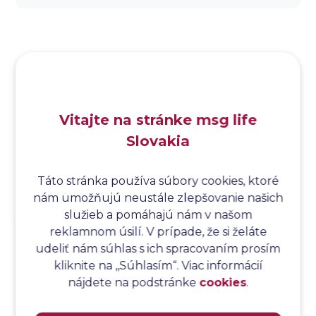
Analýza dopadu
Analýza funkčných bodov
Analýza hraničných hodnôt
Analýza koreňovej príčiny
Analýza podľa Paretovej metódy
Analýza príčin
Vitajte na stránke msg life
Analýza príčin a následkov
Slovakia
Analýza rizík
Analýza spôsobu a následkov poruchy
Analýza spôsobu a následkov zlyhania softvéru
Táto stránka používa súbory cookies, ktoré
nám umožňujú neustále zlepšovanie našich
Analýza stromu chýb
služieb a pomáhajú nám v našom
Analýza stromu chýb softvéru
reklamnom úsilí. V prípade, že si želáte
Analýza testovacieho bodu
udeliť nám súhlas s ich spracovaním prosím
Analýza toku riadenia
kliknite na ,,Súhlasím“. Viac informácií
Analýza toku údajov
nájdete na podstránke
cookies
.
Analýza transakcií
Analýza webových stránok a inventár meraní