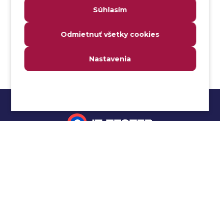
Súhlasím
Analyzátor
Analyzovateľnosť
Odmietnuť všetky cookies
Anomália
Anti-malvér
Nastavenia
Anti-vzor
Aplikačné programové rozhranie (API)
Architektúra automatizácie testovania
Atomická podmienka
Atraktivita
Audit
Impressum
Audit bezpečnosti
Autenticita
Ochrana osobných údajov
Automatizácia testovania
Cookies
Automatizácia vykonania testu
Cucumber tutoriál
Autorizácia
Beta testovanie
Manuálne testovanie