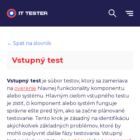
Manuálne testovanie
← Späť na slovník
Automatizované testovanie
Vstupný test
Performance testing
Interview otázky na pohovor
Vstupný test
je súbor testov, ktorý sa zameriava
na
overenie
hlavnej funkcionality komponentu
Slovník
alebo systému. Hlavným cieľom vstupného testu
je zistiť, či komponent alebo systém funguje
Jazyk
správne ešte pred tým, ako sa začne plánované
testovanie. Tento krok je zásadný na identifikáciu
akýchkoľvek základných problémov, ktoré by
mohli ovplyvniť ďalšie fázy testovania. Vstupný