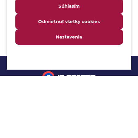
Súhlasím
Analyzátor
Analyzovateľnosť
Odmietnuť všetky cookies
Anomália
Anti-malvér
Nastavenia
Anti-vzor
Aplikačné programové rozhranie (API)
Architektúra automatizácie testovania
Atomická podmienka
Atraktivita
Audit
Impressum
Audit bezpečnosti
Autenticita
Ochrana osobných údajov
Automatizácia testovania
Cookies
Automatizácia vykonania testu
Cucumber tutoriál
Autorizácia
Beta testovanie
Manuálne testovanie