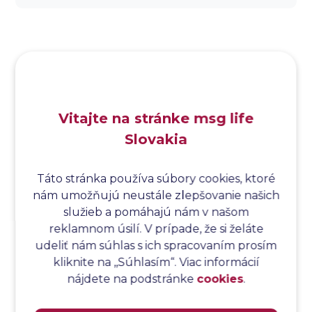
Analýza dopadu
Analýza funkčných bodov
Analýza hraničných hodnôt
Analýza koreňovej príčiny
Analýza podľa Paretovej metódy
Analýza príčin
Vitajte na stránke msg life
Analýza príčin a následkov
Slovakia
Analýza rizík
Analýza spôsobu a následkov poruchy
Analýza spôsobu a následkov zlyhania softvéru
Táto stránka používa súbory cookies, ktoré
nám umožňujú neustále zlepšovanie našich
Analýza stromu chýb
služieb a pomáhajú nám v našom
Analýza stromu chýb softvéru
reklamnom úsilí. V prípade, že si želáte
Analýza testovacieho bodu
udeliť nám súhlas s ich spracovaním prosím
Analýza toku riadenia
kliknite na ,,Súhlasím“. Viac informácií
Analýza toku údajov
nájdete na podstránke
cookies
.
Analýza transakcií
Analýza webových stránok a inventár meraní