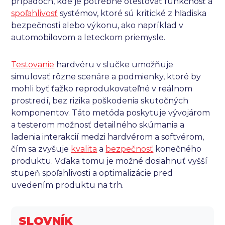
prípadoch, kde je potrebné otestovať funkčnosť a
spoľahlivosť
systémov, ktoré sú kritické z hľadiska
bezpečnosti alebo výkonu, ako napríklad v
automobilovom a leteckom priemysle.
Testovanie
hardvéru v slučke umožňuje
simulovať rôzne scenáre a podmienky, ktoré by
mohli byť ťažko reprodukovateľné v reálnom
prostredí, bez rizika poškodenia skutočných
komponentov. Táto metóda poskytuje vývojárom
a testerom možnosť detailného skúmania a
ladenia interakcií medzi hardvérom a softvérom,
čím sa zvyšuje
kvalita
a
bezpečnosť
konečného
produktu. Vďaka tomu je možné dosiahnuť vyšší
stupeň spoľahlivosti a optimalizácie pred
uvedením produktu na trh.
SLOVNÍK