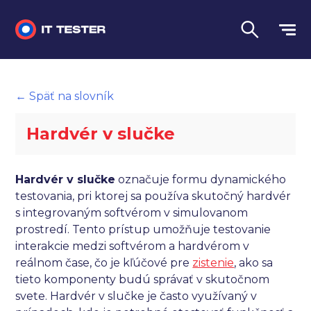
Manuálne testovanie
← Späť na slovník
Automatizované testovanie
Hardvér v slučke
Performance testing
Interview otázky na pohovor
Hardvér v slučke
označuje formu dynamického
testovania, pri ktorej sa používa skutočný hardvér
Slovník
s integrovaným softvérom v simulovanom
prostredí. Tento prístup umožňuje testovanie
Jazyk
interakcie medzi softvérom a hardvérom v
reálnom čase, čo je kľúčové pre
zistenie
, ako sa
tieto komponenty budú správať v skutočnom
svete. Hardvér v slučke je často využívaný v