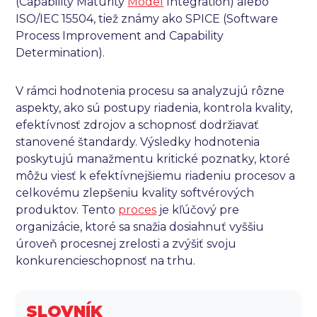
(Capability Maturity
Model
Integration) alebo
ISO/IEC 15504, tiež známy ako SPICE (Software
Process Improvement and Capability
Determination).
V rámci hodnotenia procesu sa analyzujú rôzne
aspekty, ako sú postupy riadenia, kontrola kvality,
efektívnosť zdrojov a schopnosť dodržiavať
stanovené štandardy. Výsledky hodnotenia
poskytujú manažmentu kritické poznatky, ktoré
môžu viesť k efektívnejšiemu riadeniu procesov a
celkovému zlepšeniu kvality softvérových
produktov. Tento
proces
je kľúčový pre
organizácie, ktoré sa snažia dosiahnuť vyššiu
úroveň procesnej zrelosti a zvýšiť svoju
konkurencieschopnosť na trhu.
SLOVNÍK