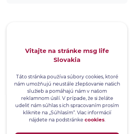
Analýza dopadu
Analýza funkčných bodov
Analýza hraničných hodnôt
Analýza koreňovej príčiny
Analýza podľa Paretovej metódy
Analýza príčin
Vitajte na stránke msg life
Analýza príčin a následkov
Slovakia
Analýza rizík
Analýza spôsobu a následkov poruchy
Analýza spôsobu a následkov zlyhania softvéru
Táto stránka používa súbory cookies, ktoré
nám umožňujú neustále zlepšovanie našich
Analýza stromu chýb
služieb a pomáhajú nám v našom
Analýza stromu chýb softvéru
reklamnom úsilí. V prípade, že si želáte
Analýza testovacieho bodu
udeliť nám súhlas s ich spracovaním prosím
Analýza toku riadenia
kliknite na ,,Súhlasím“. Viac informácií
Analýza toku údajov
nájdete na podstránke
cookies
.
Analýza transakcií
Analýza webových stránok a inventár meraní