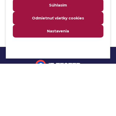
Súhlasím
Analyzátor
Analyzovateľnosť
Odmietnuť všetky cookies
Anomália
Anti-malvér
Nastavenia
Anti-vzor
Aplikačné programové rozhranie (API)
Architektúra automatizácie testovania
Atomická podmienka
Atraktivita
Audit
Impressum
Audit bezpečnosti
Autenticita
Ochrana osobných údajov
Automatizácia testovania
Cookies
Automatizácia vykonania testu
Cucumber tutoriál
Autorizácia
Beta testovanie
Manuálne testovanie