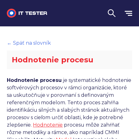
Manuálne testovanie
← Späť na slovník
Automatizované testovanie
Hodnotenie procesu
Performance testing
Interview otázky na pohovor
Hodnotenie procesu
je systematické hodnotenie
softvérových procesov v rámci organizácie, ktoré
Slovník
sa uskutočňuje v porovnaní s definovaným
referenčným modelom. Tento proces zahŕňa
Jazyk
identifikáciu silných a slabých stránok aktuálnych
procesov s cieľom určiť oblasti, kde je potrebné
zlepšenie.
Hodnotenie
procesu môže zahŕňať
rôzne metodiky a rámce, ako napríklad CMMI