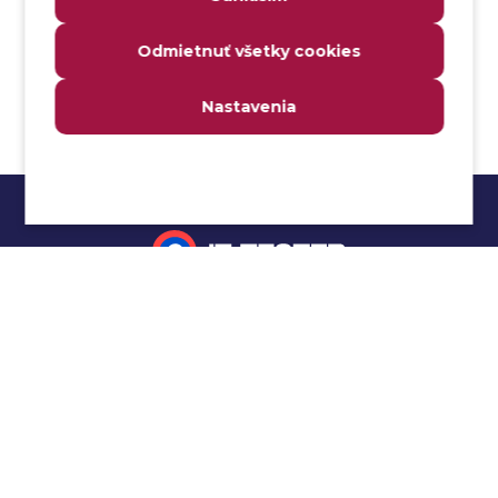
Analyzovateľnosť
Odmietnuť všetky cookies
Anomália
Anti-malvér
Nastavenia
Anti-vzor
Aplikačné programové rozhranie (API)
Architektúra automatizácie testovania
Atomická podmienka
Atraktivita
Audit
Impressum
Audit bezpečnosti
Autenticita
Ochrana osobných údajov
Automatizácia testovania
Cookies
Automatizácia vykonania testu
Cucumber tutoriál
Autorizácia
Beta testovanie
Manuálne testovanie
Bezpečnosť
Selenium tutoriál