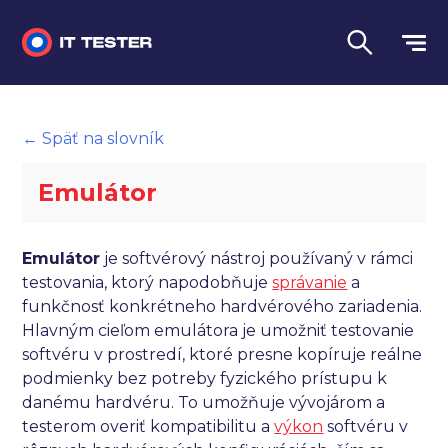
Manuálne testovanie
← Späť na slovník
Automatizované testovanie
Emulátor
Performance testing
Interview otázky na pohovor
Emulátor
je softvérový nástroj používaný v rámci
testovania, ktorý napodobňuje
správanie
a
Slovník
funkčnosť konkrétneho hardvérového zariadenia.
Hlavným cieľom emulátora je umožniť testovanie
Jazyk
softvéru v prostredí, ktoré presne kopíruje reálne
podmienky bez potreby fyzického prístupu k
danému hardvéru. To umožňuje vývojárom a
testerom overiť kompatibilitu a
výkon
softvéru v