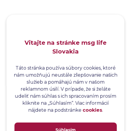
Analýza funkčných bodov
Analýza hraničných hodnôt
Analýza koreňovej príčiny
Analýza podľa Paretovej metódy
Analýza príčin
Vitajte na stránke msg life
Analýza príčin a následkov
Slovakia
Analýza rizík
Analýza spôsobu a následkov poruchy
Analýza spôsobu a následkov zlyhania softvéru
Táto stránka používa súbory cookies, ktoré
nám umožňujú neustále zlepšovanie našich
Analýza stromu chýb
služieb a pomáhajú nám v našom
Analýza stromu chýb softvéru
reklamnom úsilí. V prípade, že si želáte
Analýza testovacieho bodu
udeliť nám súhlas s ich spracovaním prosím
Analýza toku riadenia
kliknite na ,,Súhlasím“. Viac informácií
Analýza toku údajov
nájdete na podstránke
cookies
.
Analýza transakcií
Analýza webových stránok a inventár meraní
Súhlasím
Analyzátor