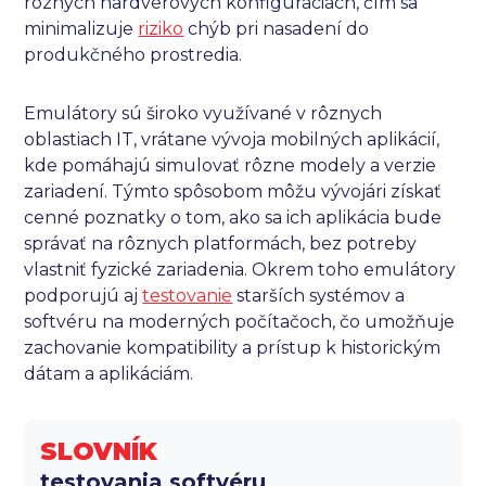
rôznych hardvérových konfiguráciách, čím sa
minimalizuje
riziko
chýb pri nasadení do
produkčného prostredia.
Emulátory sú široko využívané v rôznych
oblastiach IT, vrátane vývoja mobilných aplikácií,
kde pomáhajú simulovať rôzne modely a verzie
zariadení. Týmto spôsobom môžu vývojári získať
cenné poznatky o tom, ako sa ich aplikácia bude
správať na rôznych platformách, bez potreby
vlastniť fyzické zariadenia. Okrem toho emulátory
podporujú aj
testovanie
starších systémov a
softvéru na moderných počítačoch, čo umožňuje
zachovanie kompatibility a prístup k historickým
dátam a aplikáciám.
SLOVNÍK
testovania softvéru