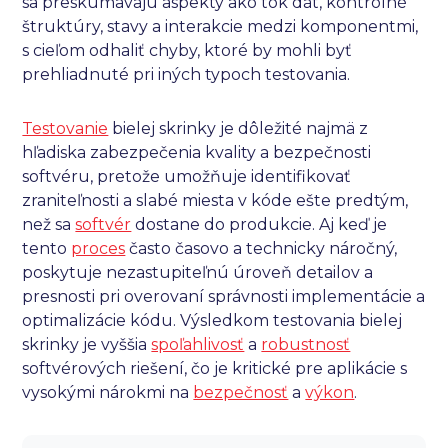
sa preskúmavajú aspekty ako tok dát, kontrolné
štruktúry, stavy a interakcie medzi komponentmi,
s cieľom odhaliť chyby, ktoré by mohli byť
prehliadnuté pri iných typoch testovania.
Testovanie
bielej skrinky je dôležité najmä z
hľadiska zabezpečenia kvality a bezpečnosti
softvéru, pretože umožňuje identifikovať
zraniteľnosti a slabé miesta v kóde ešte predtým,
než sa
softvér
dostane do produkcie. Aj keď je
tento
proces
často časovo a technicky náročný,
poskytuje nezastupiteľnú úroveň detailov a
presnosti pri overovaní správnosti implementácie a
optimalizácie kódu. Výsledkom testovania bielej
skrinky je vyššia
spoľahlivosť
a
robustnosť
softvérových riešení, čo je kritické pre aplikácie s
vysokými nárokmi na
bezpečnosť
a
výkon
.