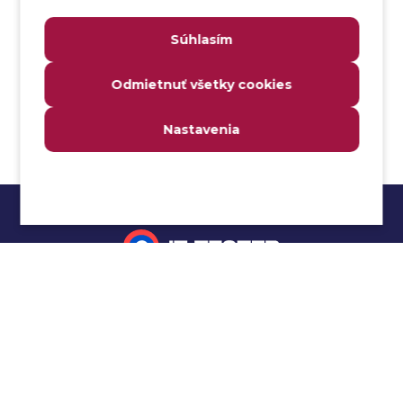
Analýza webových stránok a inventár meraní
Súhlasím
Analyzátor
Analyzovateľnosť
Odmietnuť všetky cookies
Anomália
Anti-malvér
Nastavenia
Anti-vzor
Aplikačné programové rozhranie (API)
Architektúra automatizácie testovania
Atomická podmienka
Atraktivita
Audit
Impressum
Audit bezpečnosti
Autenticita
Ochrana osobných údajov
Automatizácia testovania
Cookies
Automatizácia vykonania testu
Cucumber tutoriál
Autorizácia