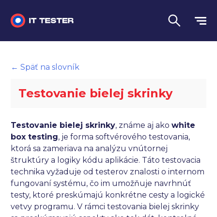
Manuálne testovanie
← Späť na slovník
Automatizované testovanie
Testovanie bielej skrinky
Performance testing
Interview otázky na pohovor
Testovanie bielej skrinky
, známe aj ako
white
box testing
, je forma softvérového testovania,
Slovník
ktorá sa zameriava na analýzu vnútornej
štruktúry a logiky kódu aplikácie. Táto testovacia
Jazyk
technika vyžaduje od testerov znalosti o internom
fungovaní systému, čo im umožňuje navrhnúť
testy, ktoré preskúmajú konkrétne cesty a logické
vetvy programu. V rámci testovania bielej skrinky