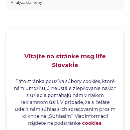
Analýza domény
Analýza dopadu
Analýza funkčných bodov
Analýza hraničných hodnôt
Analýza koreňovej príčiny
Analýza podľa Paretovej metódy
Analýza príčin
Vitajte na stránke msg life
Analýza príčin a následkov
Slovakia
Analýza rizík
Analýza spôsobu a následkov poruchy
Analýza spôsobu a následkov zlyhania softvéru
Táto stránka používa súbory cookies, ktoré
nám umožňujú neustále zlepšovanie našich
Analýza stromu chýb
služieb a pomáhajú nám v našom
Analýza stromu chýb softvéru
reklamnom úsilí. V prípade, že si želáte
Analýza testovacieho bodu
udeliť nám súhlas s ich spracovaním prosím
Analýza toku riadenia
kliknite na ,,Súhlasím“. Viac informácií
Analýza toku údajov
nájdete na podstránke
cookies
.
Analýza transakcií