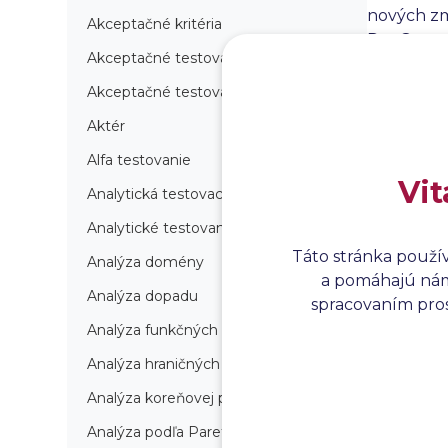
nových zm
Akceptačné kritéria
DevOps pr
Akceptačné testovanie
nielen zv
očakávani
Akceptačné testovanie produkcie
Aktér
Alfa testovanie
Vit
Analytická testovacia stratégia
Analytické testovanie
Táto stránka použí
Analýza domény
a pomáhajú nám 
Analýza dopadu
spracovaním prosí
Analýza funkčných bodov
Analýza hraničných hodnôt
Analýza koreňovej príčiny
Analýza podľa Paretovej metódy