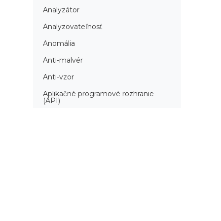
Analyzátor
Analyzovateľnosť
Anomália
Anti-malvér
Anti-vzor
Aplikačné programové rozhranie
(API)
Architektúra automatizácie
testovania
Atomická podmienka
Atraktivita
Audit
Audit bezpečnosti
Autenticita