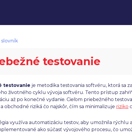
 slovník
iebežné testovanie
é testovanie
je metodika testovania softvéru, ktorá sa z
ho životného cyklu vývoja softvéru. Tento prístup zahŕňa
áciu až po konečné vydanie. Cieľom priebežného testovani
a obchodné riziká čo najskôr, čím sa minimalizuje
riziko
c
tégia využíva automatizáciu testov, aby umožnila rýchl
implementované ako súčasť vývojového procesu, čo umož