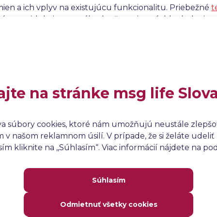
ien a ich vplyv na existujúcu funkcionalitu. Priebežné
t
ístupmi, kde je neustále zlepšovanie a rýchle dodanie 
yšuje kvalitu softvéru, ale tiež umožňuje tímom efektív
ach zákazníkov.
ajte na stránke msg life Slov
va súbory cookies, ktoré nám umožňujú neustále zlepšov
v našom reklamnom úsilí. V prípade, že si želáte udeliť 
m kliknite na ,,Súhlasím“. Viac informácií nájdete na p
Súhlasím
Odmietnuť všetky cookies