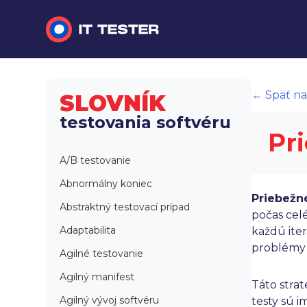
Manuálne testovanie
← Späť na
SLOVNÍK
Automatizované testovanie
testovania softvéru
Pr
Performance testing
A/B testovanie
Interview otázky na pohovor
Abnormálny koniec
Priebežn
Slovník
Abstraktný testovací prípad
počas celé
Adaptabilita
každú iter
problémy 
Agilné testovanie
Agilný manifest
Táto stra
Agilný vývoj softvéru
testy sú 