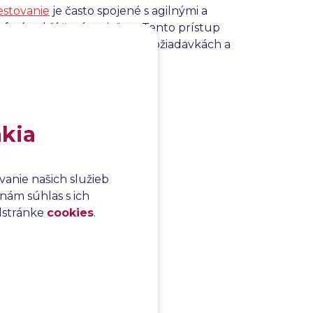
estovanie
je často spojené s agilnými a
softvéru kľúčovým cieľom. Tento prístup
nejšie reagovať na zmeny v požiadavkách a
akia
anie našich služieb
nám súhlas s ich
odstránke
cookies
.