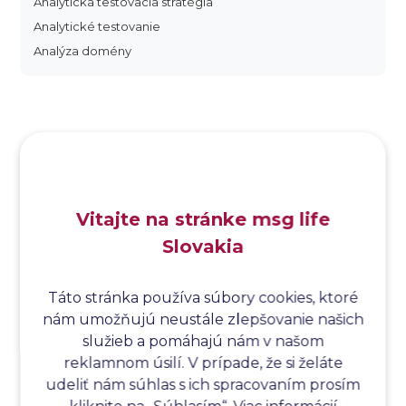
Analytická testovacia stratégia
Analytické testovanie
Analýza domény
Analýza dopadu
Analýza funkčných bodov
Analýza hraničných hodnôt
Analýza koreňovej príčiny
Analýza podľa Paretovej metódy
Analýza príčin
Vitajte na stránke msg life
Analýza príčin a následkov
Slovakia
Analýza rizík
Analýza spôsobu a následkov poruchy
Analýza spôsobu a následkov zlyhania softvéru
Táto stránka používa súbory cookies, ktoré
nám umožňujú neustále zlepšovanie našich
Analýza stromu chýb
služieb a pomáhajú nám v našom
Analýza stromu chýb softvéru
reklamnom úsilí. V prípade, že si želáte
Analýza testovacieho bodu
udeliť nám súhlas s ich spracovaním prosím
Analýza toku riadenia