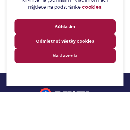
kliknite na ,,Súhlasím“. Viac informácií
Analýza toku údajov
nájdete na podstránke
cookies
.
Analýza transakcií
Analýza webových stránok a inventár meraní
Súhlasím
Analyzátor
Analyzovateľnosť
Odmietnuť všetky cookies
Anomália
Anti-malvér
Nastavenia
Anti-vzor
Aplikačné programové rozhranie (API)
Architektúra automatizácie testovania
Atomická podmienka
Atraktivita
Audit
Impressum
Audit bezpečnosti
Autenticita
Ochrana osobných údajov
Automatizácia testovania
Cookies
Automatizácia vykonania testu