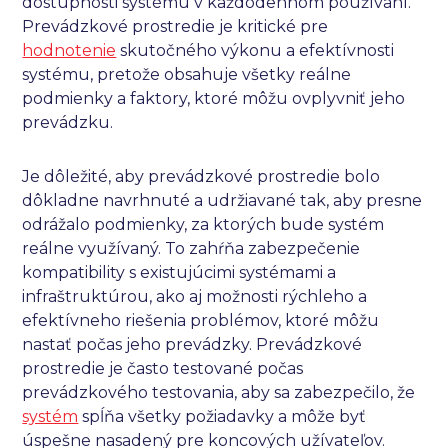
dostupnosti systému v každodennom používaní.
Prevádzkové prostredie je kritické pre
hodnotenie
skutočného výkonu a efektívnosti
systému, pretože obsahuje všetky reálne
podmienky a faktory, ktoré môžu ovplyvniť jeho
prevádzku.
Je dôležité, aby prevádzkové prostredie bolo
dôkladne navrhnuté a udržiavané tak, aby presne
odrážalo podmienky, za ktorých bude systém
reálne využívaný. To zahŕňa zabezpečenie
kompatibility s existujúcimi systémami a
infraštruktúrou, ako aj možnosti rýchleho a
efektívneho riešenia problémov, ktoré môžu
nastať počas jeho prevádzky. Prevádzkové
prostredie je často testované počas
prevádzkového testovania, aby sa zabezpečilo, že
systém
spĺňa všetky požiadavky a môže byť
úspešne nasadený pre koncových užívateľov.