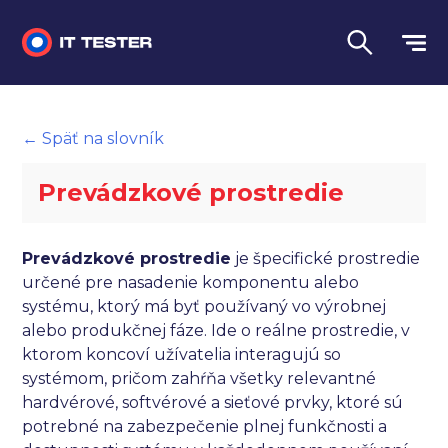
Manuálne testovanie
← Späť na slovník
Automatizované testovanie
Prevádzkové prostredie
Performance testing
Interview otázky na pohovor
Prevádzkové prostredie
je špecifické prostredie
určené pre nasadenie komponentu alebo
Slovník
systému, ktorý má byť používaný vo výrobnej
alebo produkčnej fáze. Ide o reálne prostredie, v
Jazyk
ktorom koncoví užívatelia interagujú so
systémom, pričom zahŕňa všetky relevantné
hardvérové, softvérové a sieťové prvky, ktoré sú
potrebné na zabezpečenie plnej funkčnosti a