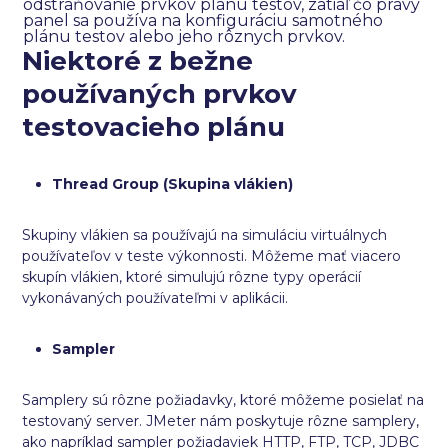
odstraňovanie prvkov plánu testov, zatiaľ čo pravý
panel sa používa na konfiguráciu samotného
plánu testov alebo jeho rôznych prvkov.
Niektoré z bežne
používaných prvkov
testovacieho plánu
Thread Group (Skupina vlákien)
Skupiny vlákien sa používajú na simuláciu virtuálnych
používateľov v teste výkonnosti. Môžeme mať viacero
skupín vlákien, ktoré simulujú rôzne typy operácií
vykonávaných používateľmi v aplikácii.
Sampler
Samplery sú rôzne požiadavky, ktoré môžeme posielať na
testovaný server. JMeter nám poskytuje rôzne samplery,
ako napríklad sampler požiadaviek HTTP, FTP, TCP, JDBC