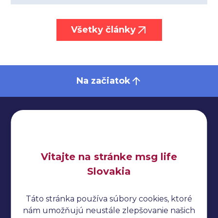
Všetky články
Na začiatok
Impressum
Vitajte na stránke msg life
Ochrana osobných údajov
Slovakia
Cookies
Táto stránka používa súbory cookies, ktoré
Cucumber tutoriál
nám umožňujú neustále zlepšovanie našich