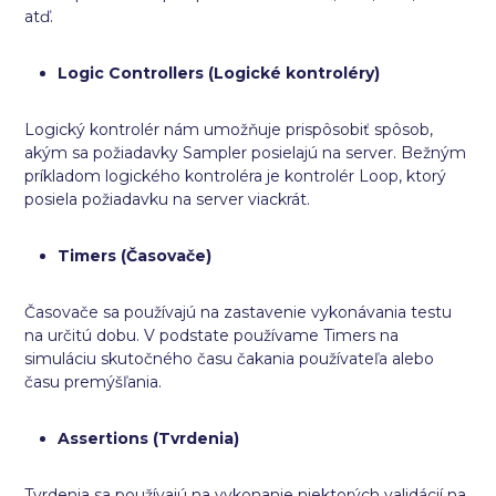
atď.
Logic Controllers (Logické kontroléry)
Logický kontrolér nám umožňuje prispôsobiť spôsob,
akým sa požiadavky Sampler posielajú na server. Bežným
príkladom logického kontroléra je kontrolér Loop, ktorý
posiela požiadavku na server viackrát.
Timers (Časovače)
Časovače sa používajú na zastavenie vykonávania testu
na určitú dobu. V podstate používame Timers na
simuláciu skutočného času čakania používateľa alebo
času premýšľania.
Assertions (Tvrdenia)
Tvrdenia sa používajú na vykonanie niektorých validácií na