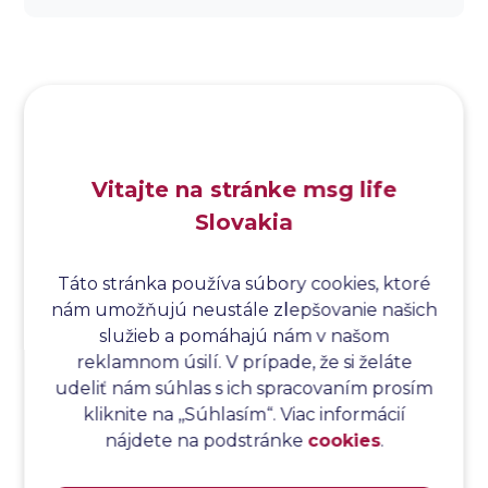
Analýza dopadu
Analýza funkčných bodov
Analýza hraničných hodnôt
Analýza koreňovej príčiny
Analýza podľa Paretovej metódy
Analýza príčin
Vitajte na stránke msg life
Analýza príčin a následkov
Slovakia
Analýza rizík
Analýza spôsobu a následkov poruchy
Analýza spôsobu a následkov zlyhania softvéru
Táto stránka používa súbory cookies, ktoré
nám umožňujú neustále zlepšovanie našich
Analýza stromu chýb
služieb a pomáhajú nám v našom
Analýza stromu chýb softvéru
reklamnom úsilí. V prípade, že si želáte
Analýza testovacieho bodu
udeliť nám súhlas s ich spracovaním prosím
Analýza toku riadenia
kliknite na ,,Súhlasím“. Viac informácií
Analýza toku údajov
nájdete na podstránke
cookies
.
Analýza transakcií
Analýza webových stránok a inventár meraní