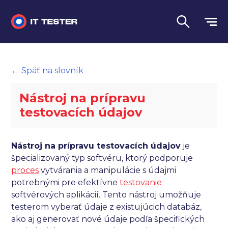
Manuálne testovanie
← Späť na slovník
Automatizované testovanie
Nástroj na prípravu
Performance testing
testovacích údajov
Interview otázky na pohovor
Nástroj na prípravu testovacích údajov
je
Slovník
špecializovaný typ softvéru, ktorý podporuje
proces
vytvárania a manipulácie s údajmi
Jazyk
potrebnými pre efektívne
testovanie
softvérových aplikácií. Tento nástroj umožňuje
testerom vyberať údaje z existujúcich databáz,
ako aj generovať nové údaje podľa špecifických