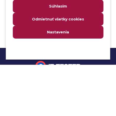
Súhlasím
Analyzátor
Analyzovateľnosť
Odmietnuť všetky cookies
Anomália
Anti-malvér
Nastavenia
Anti-vzor
Aplikačné programové rozhranie (API)
Architektúra automatizácie testovania
Atomická podmienka
Atraktivita
Audit
Impressum
Audit bezpečnosti
Autenticita
Ochrana osobných údajov
Automatizácia testovania
Cookies
Automatizácia vykonania testu
Cucumber tutoriál
Autorizácia
Beta testovanie
Manuálne testovanie