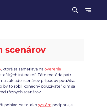
h scenárov
v
, ktorá sa zameriava na
overenie
teľských interakcií. Táto metóda patrí
ú na základe scenárov prípadov použitia.
Jazyk
 by to robil konečný používateľ, čím sa
ámci rôznych scenárov.
ší pohľad na to, ako
systém
podporuje