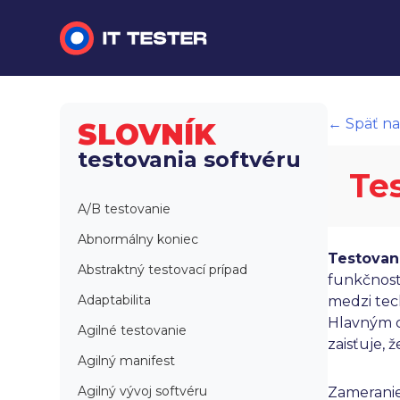
Manuálne testovanie
← Späť na
SLOVNÍK
Automatizované testovanie
testovania softvéru
Te
Performance testing
A/B testovanie
Interview otázky na pohovor
Abnormálny koniec
Testovan
Slovník
Abstraktný testovací prípad
funkčnosti
Adaptabilita
medzi tech
Hlavným c
Agilné testovanie
zaisťuje, 
Agilný manifest
Agilný vývoj softvéru
Zameranie