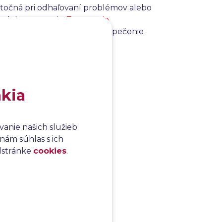
žitočná pri odhaľovaní problémov alebo
rmách testovania.
Testovanie
a funkčnosti, ale aj pre zabezpečenie
ftvérového produktu na trhu.
akia
anie našich služieb
nám súhlas s ich
odstránke
cookies
.