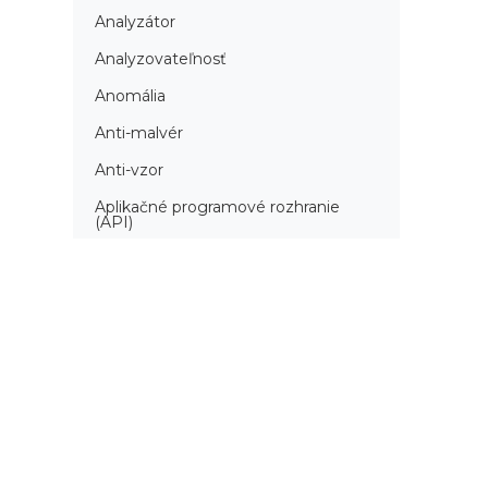
Analyzátor
Analyzovateľnosť
Anomália
Anti-malvér
Anti-vzor
Aplikačné programové rozhranie
(API)
Architektúra automatizácie
testovania
Atomická podmienka
Atraktivita
Audit
Audit bezpečnosti
Autenticita