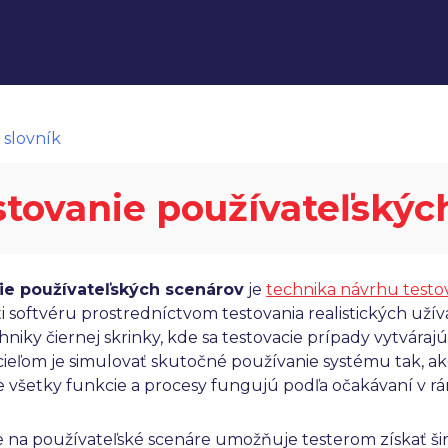
 slovník
stovanie používateľskýc
ie používateľských scenárov
je
technika návrhu testo
 softvéru prostredníctvom testovania realistických užíva
niky čiernej skrinky, kde sa testovacie prípady vytváraj
ieľom je simulovať skutočné používanie systému tak, ako
že všetky funkcie a procesy fungujú podľa očakávaní v r
 na používateľské scenáre umožňuje testerom získať šir