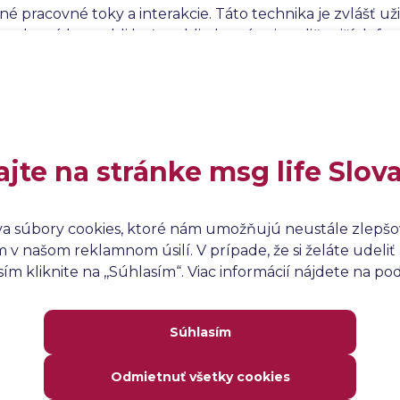
é pracovné toky a interakcie. Táto technika je zvlášť u
ov, ktoré by mohli byť prehliadnuté pri tradičnejších fo
ských scenárov je efektívne nielen z hľadiska overovani
o používateľského zážitku, čo je kľúčové pre úspech so
ajte na stránke msg life Slov
va súbory cookies, ktoré nám umožňujú neustále zlepšov
v našom reklamnom úsilí. V prípade, že si želáte udeliť 
m kliknite na ,,Súhlasím“. Viac informácií nájdete na p
Súhlasím
Odmietnuť všetky cookies