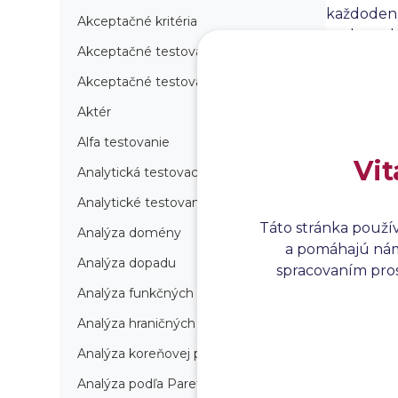
každodenn
Akceptačné kritéria
nedostatk
Akceptačné testovanie
používateľ
kvalitnéh
Akceptačné testovanie produkcie
Aktér
Alfa testovanie
Vit
Analytická testovacia stratégia
Analytické testovanie
Táto stránka použí
Analýza domény
a pomáhajú nám 
Analýza dopadu
spracovaním prosí
Analýza funkčných bodov
Analýza hraničných hodnôt
Analýza koreňovej príčiny
Analýza podľa Paretovej metódy