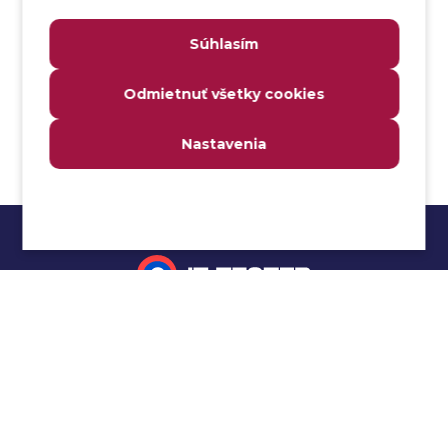
Analýza webových stránok a inventár meraní
Súhlasím
Analyzátor
Analyzovateľnosť
Odmietnuť všetky cookies
Anomália
Anti-malvér
Nastavenia
Anti-vzor
Aplikačné programové rozhranie (API)
Architektúra automatizácie testovania
Atomická podmienka
Atraktivita
Audit
Impressum
Audit bezpečnosti
Autenticita
Ochrana osobných údajov
Automatizácia testovania
Cookies
Automatizácia vykonania testu
Cucumber tutoriál
Autorizácia