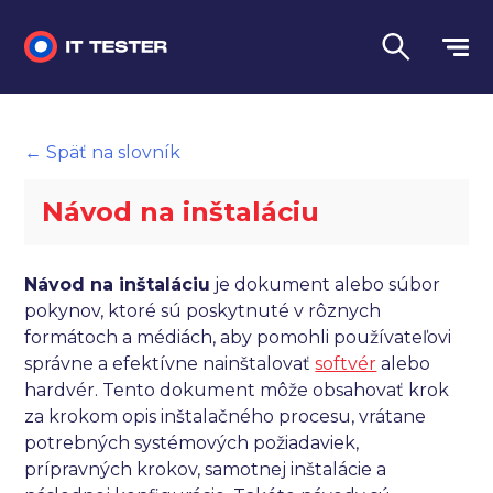
Manuálne testovanie
← Späť na slovník
Automatizované testovanie
Návod na inštaláciu
Performance testing
Interview otázky na pohovor
Návod na inštaláciu
je dokument alebo súbor
pokynov, ktoré sú poskytnuté v rôznych
Slovník
formátoch a médiách, aby pomohli používateľovi
správne a efektívne nainštalovať
softvér
alebo
Jazyk
hardvér. Tento dokument môže obsahovať krok
za krokom opis inštalačného procesu, vrátane
potrebných systémových požiadaviek,
prípravných krokov, samotnej inštalácie a