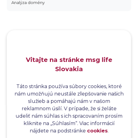
Analýza domény
Analýza dopadu
Analýza funkčných bodov
Analýza hraničných hodnôt
Analýza koreňovej príčiny
Analýza podľa Paretovej metódy
Analýza príčin
Vitajte na stránke msg life
Analýza príčin a následkov
Slovakia
Analýza rizík
Analýza spôsobu a následkov poruchy
Analýza spôsobu a následkov zlyhania softvéru
Táto stránka používa súbory cookies, ktoré
nám umožňujú neustále zlepšovanie našich
Analýza stromu chýb
služieb a pomáhajú nám v našom
Analýza stromu chýb softvéru
reklamnom úsilí. V prípade, že si želáte
Analýza testovacieho bodu
udeliť nám súhlas s ich spracovaním prosím
Analýza toku riadenia
kliknite na ,,Súhlasím“. Viac informácií
Analýza toku údajov
nájdete na podstránke
cookies
.
Analýza transakcií