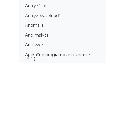
Analyzátor
Analyzovateľnosť
Anomália
Anti-malvér
Anti-vzor
Aplikačné programové rozhranie
(API)
Architektúra automatizácie
testovania
Atomická podmienka
Atraktivita
Audit
Audit bezpečnosti
Autenticita