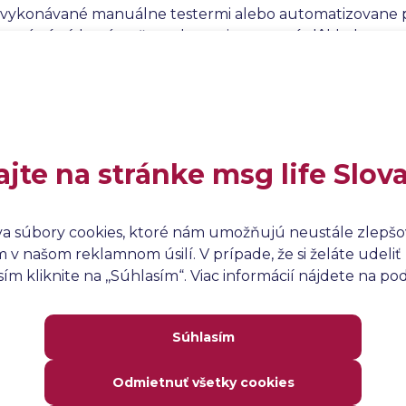
vykonávané manuálne testermi alebo automatizovane p
ktoré sú získané počas vykonania testu, sú dôkladne analy
ĺňa stanovené požiadavky a špecifikácie, a aby sa identifi
viť.
ajte na stránke msg life Slov
va súbory cookies, ktoré nám umožňujú neustále zlepšov
v našom reklamnom úsilí. V prípade, že si želáte udeliť 
m kliknite na ,,Súhlasím“. Viac informácií nájdete na p
Súhlasím
Odmietnuť všetky cookies