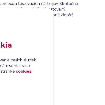
omocou testovacích nástrojov. Skutočné
zované, aby sa zistilo, či testovaný
kovali oblasti, ktoré je potrebné zlepšiť
akia
anie našich služieb
nám súhlas s ich
odstránke
cookies
.