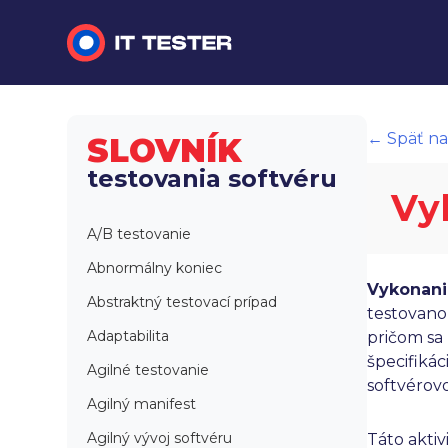
Manuálne testovanie
← Späť na
SLOVNÍK
Automatizované testovanie
testovania softvéru
Vy
Performance testing
A/B testovanie
Interview otázky na pohovor
Abnormálny koniec
Vykonani
Slovník
Abstraktný testovací prípad
testovano
Adaptabilita
pričom sa
špecifikác
Agilné testovanie
softvérov
Agilný manifest
Agilný vývoj softvéru
Táto aktiv