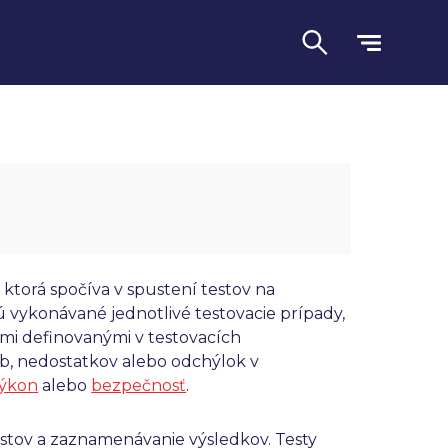
, ktorá spočíva v spustení testov na
 vykonávané jednotlivé testovacie prípady,
mi definovanými v testovacích
Jazyk
hýb, nedostatkov alebo odchýlok v
ýkon
alebo
bezpečnosť
.
testov a zaznamenávanie výsledkov. Testy