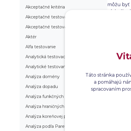
môžu byť 
Akceptačné kritéria
výsledky, 
Akceptačné testovanie
produkt sp
alebo opra
Akceptačné testovanie produkcie
Aktér
Alfa testovanie
Vit
Analytická testovacia stratégia
Analytické testovanie
Táto stránka použí
Analýza domény
a pomáhajú nám 
Analýza dopadu
spracovaním prosí
Analýza funkčných bodov
Analýza hraničných hodnôt
Analýza koreňovej príčiny
Analýza podľa Paretovej metódy