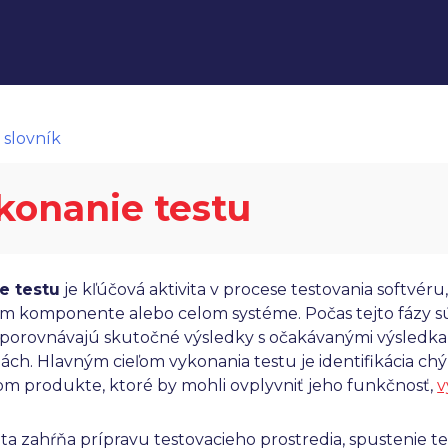
 slovník
konanie testu
e testu
je kľúčová aktivita v procese testovania softvéru
m komponente alebo celom systéme. Počas tejto fázy sú
 porovnávajú skutočné výsledky s očakávanými výsledka
iách. Hlavným cieľom vykonania testu je identifikácia c
om produkte, ktoré by mohli ovplyvniť jeho funkčnosť,
v
ita zahŕňa prípravu testovacieho prostredia, spustenie 